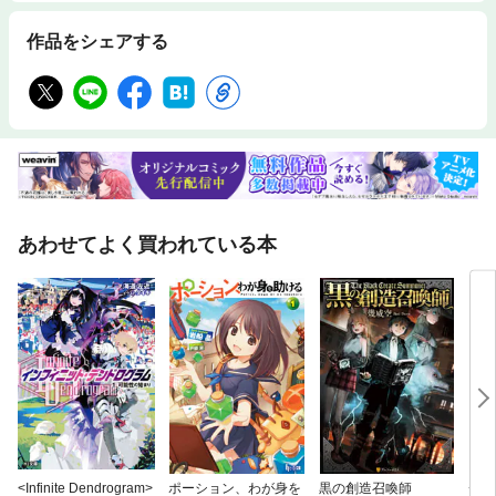
作品をシェアする
あわせてよく買われている本
<Infinite Dendrogram>
ポーション、わが身を
黒の創造召喚師
チー