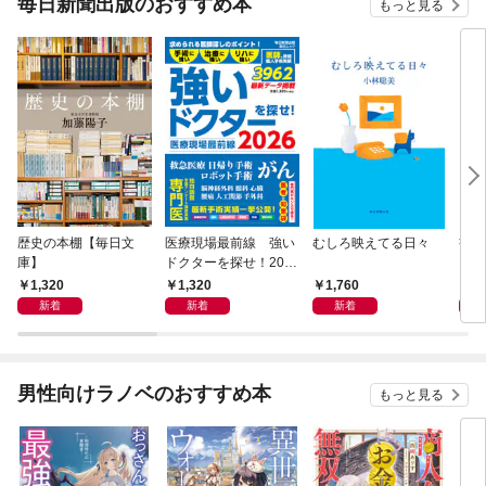
毎日新聞出版のおすすめ本
もっと見る
歴史の本棚【毎日文
医療現場最前線 強い
むしろ映えてる日々
書く
庫】
ドクターを探せ！202
6
1,320
1,320
1,760
2,
新着
新着
新着
男性向けラノベのおすすめ本
もっと見る