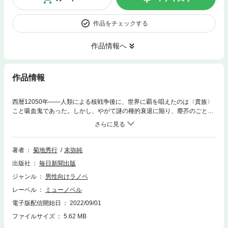
作品をチェックする
作品情報へ
作品情報
西暦12050年——人類による核戦争後に、世界に覇を唱えたのは〈貴族〉
こと吸血鬼であった。しかし、やがて謎の種的衰退に陥り、塵芥のごとく
扱っていた〈人間〉たちの反抗を許すことになる。いわく〈貴族ハンタ
ー〉、いわく〈ハカアバキ〉、いわく〈串刺師〉——そして中でも貴族の
憎しみと怒りの対象となったのが、貴族には指一本触れず、その宝物を奪
い去る〈拝借屋〉であった。貴族の歴史上はじめて、"お尋ね者"になった
著者
菊地秀行
末弥純
泥棒青年・スティールが巻き起こす、痛快アクション!
出版社
毎日新聞出版
ジャンル
男性向けラノベ
レーベル
ミューノベル
電子版配信開始日
2022/09/01
ファイルサイズ
5.62 MB