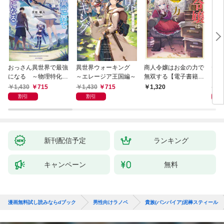
おっさん異世界で最強
異世界ウォーキング
商人令嬢はお金の力で
デス
になる ～物理特化の
～エレージア王国編～
無双する【電子書籍限
る異
覚醒者～
定書き下ろしSS付
1,430
715
1,430
715
1,
1,320
き】
割引
割引
新刊配信予定
ランキング
キャンペーン
無料
漫画無料試し読みならdブック
男性向けラノベ
貴族(バンパイア)泥棒スティール