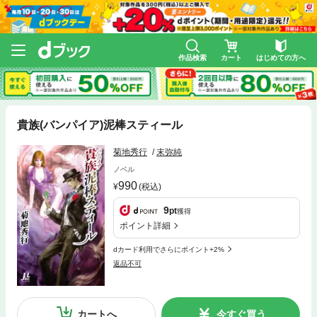
作品検索
カート
はじめての方へ
貴族(バンパイア)泥棒スティール
菊地秀行
末弥純
ノベル
990
(税込)
9
pt
獲得
ポイント詳細
dカード利用でさらにポイント+2%
返品不可
カートへ
今すぐ買う