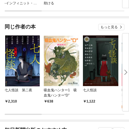
-インフィニット・デ
助ける
ンドログラム-
同じ作者の本
もっと見る
七人怪談 第二夜
吸血鬼ハンター1 吸
七人怪談
吸血
血鬼ハンター“D”
薇姫
7
2,310
638
1,122
試