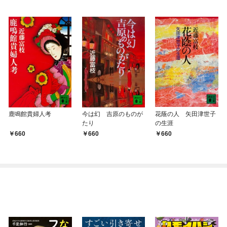
鹿鳴館貴婦人考
今は幻 吉原のものが
花蔭の人 矢田津世子
たり
の生涯
660
660
660