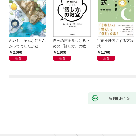
わたし、そんなにとん
自分の声を見つけるた
宇宙を味方にする方程
がってましたかね。
めの「話し方」の教
式
獅子座、Ａ型、丙午は
室 Ｏｒａｃｙ（オラ
2,090
1,980
1,760
めぐる
シー）
新着
新着
新着
新刊配信予定