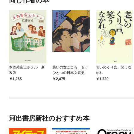
同じ作者の本
本郷菊富士ホテル 新
装いの女ごころ もう
老いのくり言、笑うな
装版
ひとつの日本女装史
かれ
1,265
2,475
1,320
河出書房新社のおすすめ本