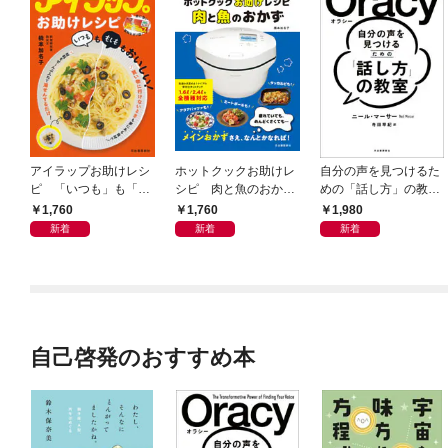
アイラップお助けレシ
ホットクックお助けレ
自分の声を見つけるた
ピ 「いつも」も「も
シピ 肉と魚のおか
めの「話し方」の教
しも」もおいしい！
ず 少ない材料＆調味
室 Ｏｒａｃｙ（オラ
1,760
1,760
1,980
料で、あとはスイッチ
シー）
新着
新着
新着
ポン！
自己啓発のおすすめ本