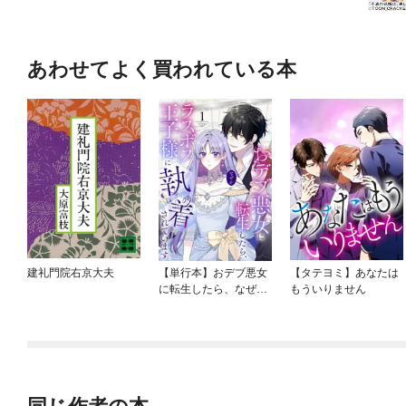
あわせてよく買われている本
建礼門院右京大夫
【単行本】おデブ悪女
【タテヨミ】あなたは
に転生したら、なぜか
もういりません
ラスボス王子様に執着
されています