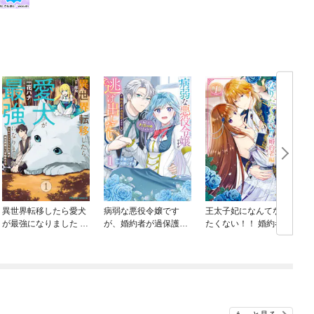
異世界転移したら愛犬
病弱な悪役令嬢です
王太子妃になんてなり
が最強になりました ～
が、婚約者が過保護す
たくない！！ 婚約者編
シルバーフェンリルと
ぎて逃げ出したい(私た
俺が異世界暮らしを始
ち犬猿の仲でしたよ
めたら～ THE COMIC
ね！？)