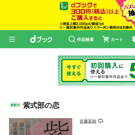
作品検索
カート
紫式部の恋
最新刊
近藤富枝