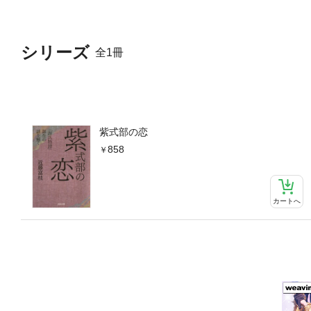
シリーズ
全1冊
紫式部の恋
858
カートへ