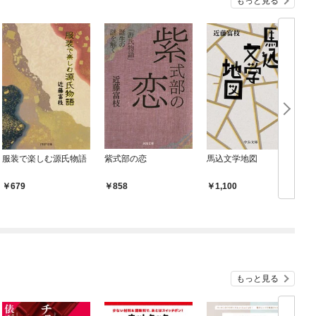
もっと見る
服装で楽しむ源氏物語
紫式部の恋
馬込文学地図
679
858
1,100
もっと見る