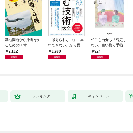
基地問題から沖縄を知
「考えられない」「集
相手も自分も「否定し
るための60章
中できない」から脱
ない」言い換え手帖
却！ AI時代の読む技
2,112
1,980
924
術大全
新着
新着
新着
ランキング
キャンペーン