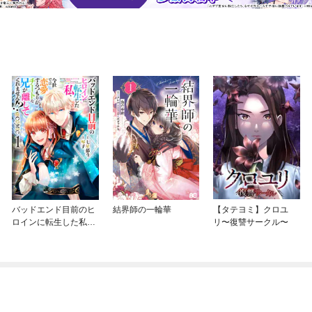
バッドエンド目前のヒ
結界師の一輪華
【タテヨミ】クロユ
ロインに転生した私、
リ〜復讐サークル〜
今世では恋愛するつも
りがチートな兄が離し
てくれません！？@C
OMIC