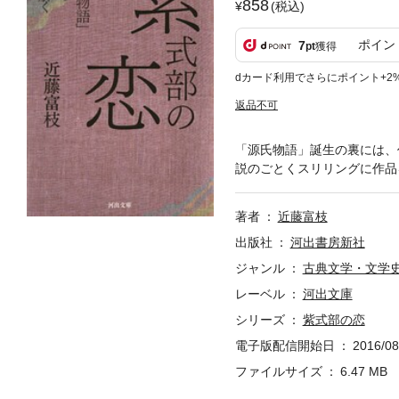
858
(税込)
ポイン
7
pt
獲得
dカード利用でさらにポイント+2
返品不可
「源氏物語」誕生の裏には、
説のごとくスリリングに作品
著者
近藤富枝
出版社
河出書房新社
ジャンル
古典文学・文学
レーベル
河出文庫
シリーズ
紫式部の恋
電子版配信開始日
2016/08
ファイルサイズ
6.47 MB