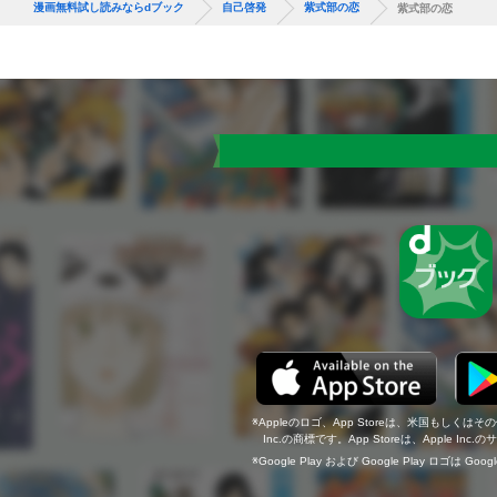
漫画無料試し読みならdブック
自己啓発
紫式部の恋
紫式部の恋
Appleのロゴ、App Storeは、米国もしくはそ
Inc.の商標です。App Storeは、Apple In
Google Play および Google Play ロゴは Go