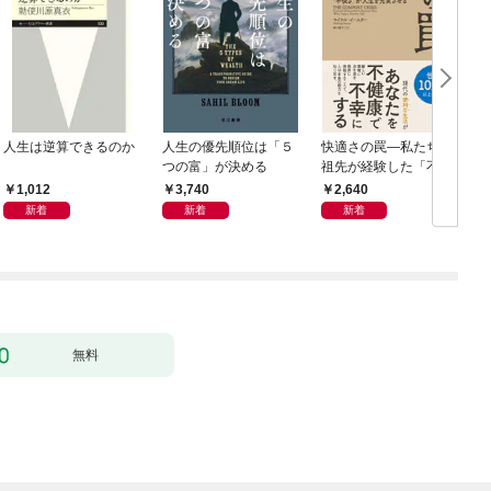
人生は逆算できるのか
人生の優先順位は「５
快適さの罠―私たちの
つの富」が決める
祖先が経験した「不快
さ」が人生を充実させ
1,012
3,740
2,640
る
新着
新着
新着
無料