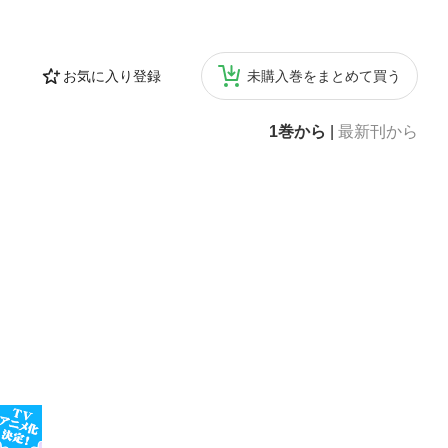
お気に入り登録
未購入巻をまとめて買う
1巻から
|
最新刊から