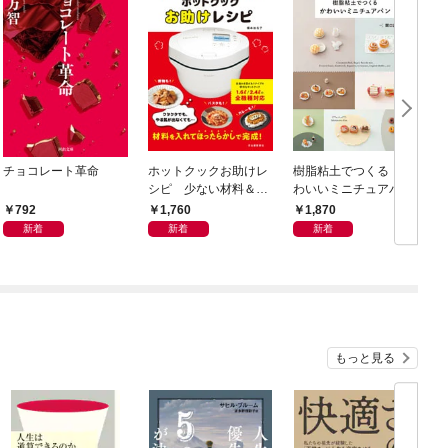
チョコレート革命
ホットクックお助けレ
樹脂粘土でつくる か
シピ 少ない材料＆調
わいいミニチュアパ
味料で、あとはスイッ
ン ベーキングパウダ
792
1,760
1,870
チポン！
ーでふっくらふくら
新着
新着
新着
む！ 電子レンジで乾
燥タイム短縮！
もっと見る