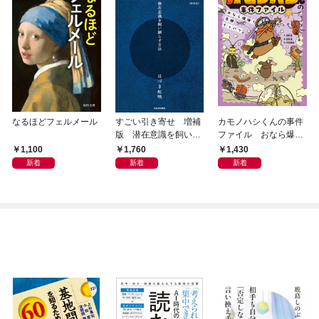
なるほどフェルメール
すごい引き寄せ 増補
カモノハシくんの事件
版 潜在意識を飼い馴
ファイル おなら爆
らす方法
弾！ 危機イッパツ編
1,100
1,760
1,430
新着
新着
新着