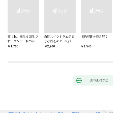
実は私、転生９回生で
自閉スペクトラム症者
旧約聖書を読み解く
す マンガ 私の前世
が小説をめぐって語り
物語
あう
￥1,760
￥2,200
￥1,540
新刊配信予定