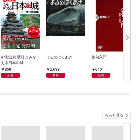
47都道府県別 よみが
よるのはくあき
俳句入門
える日本の城
850
1,699
640
新着
新着
新着
もっと見る