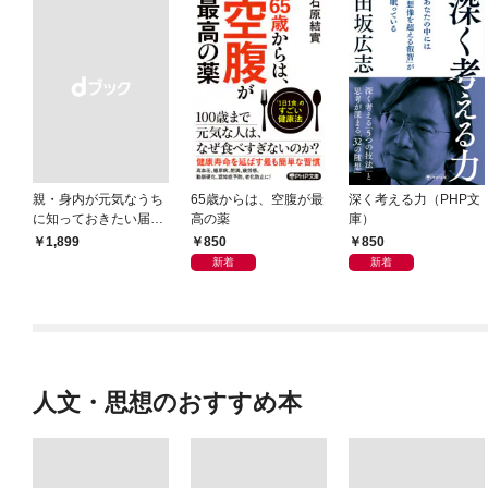
親・身内が元気なうち
65歳からは、空腹が最
深く考える力（PHP文
に知っておきたい届
高の薬
庫）
出・手続きの準備（き
850
850
￥1,899
ずな出版）
新着
新着
人文・思想のおすすめ本