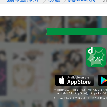
漫画無料試し読みならdブック
人文・思想
月刊誌PHP 2014年6月号
月刊
Appleのロゴ、App Storeは、米国もしくはそ
Inc.の商標です。App Storeは、Apple In
Google Play および Google Play ロゴは Go