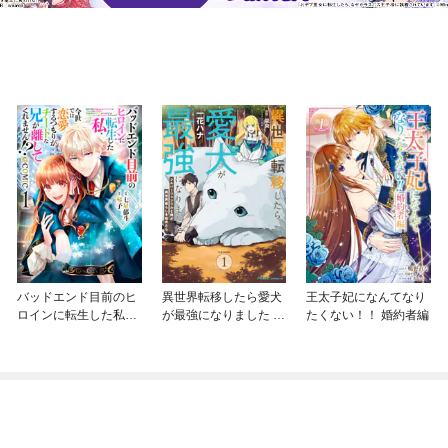
バッドエンド目前のヒ
異世界転移したら愛犬
王太子妃になんてなり
ロインに転生した私、
が最強になりました ～
たくない！！ 婚約者編
今世では恋愛するつも
シルバーフェンリルと
りがチートな兄が離し
俺が異世界暮らしを始
てくれません！？@C
めたら～ THE COMIC
OMIC