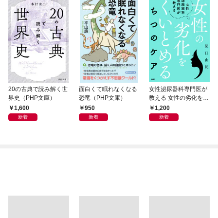
20の古典で読み解く世
面白くて眠れなくなる
女性泌尿器科専門医が
界史（PHP文庫）
恐竜（PHP文庫）
教える 女性の劣化をく
いとめる ちつのケア
1,600
950
1,200
新着
新着
新着