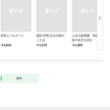
宣長とベルクソン
超訳 空海 弘法大師の
人生の指南書・四書五
ことば
経の名言を読む
￥4,840
￥1,078
￥1,980
￥
無料