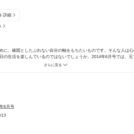
ト詳細
%
めに、確固としたぶれない自分の軸をもちたいものです。そんな人は心
日の生活を楽しんでいるのではないでしょうか。2014年6月号では、元
をはじめ、作家の澁澤幸子さん他のエッセイで、「気持ちのゆとりの持
野菜づくり」の楽しみ方について紹介。ぜひ、ご一読ください。
4年6月号
/13