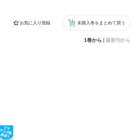
お気に入り登録
未購入巻をまとめて買う
1巻から
|
最新刊から