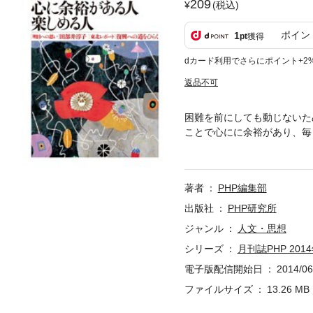
209
(税込)
ポイン
1
pt
獲得
dカード利用でさらにポイント+2
返品不可
困難を前にしても動じないた
ことで心にに余裕があり、毎
石井一久さんのインタビュー
考えます。特別企画では、「
著者
PHP編集部
出版社
PHP研究所
ジャンル
人文・思想
シリーズ
月刊誌PHP 201
電子版配信開始日
2014/06
ファイルサイズ
13.26 MB