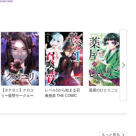
【タテヨミ】クロユ
レベル1から始まる召
薬屋のひとりごと
リ〜復讐サークル〜
喚無双 THE COMIC
もっと見る