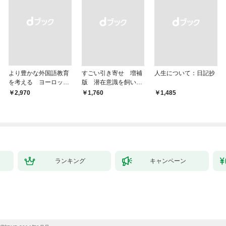
より豊かな外国語教育
すごい引き寄せ 増補
人生について：日記抄
を考える ヨーロッパ
版 潜在意識を飼い馴
9か国の事例から
らす方法
￥2,970
￥1,760
￥1,485
ランキング
キャンペーン