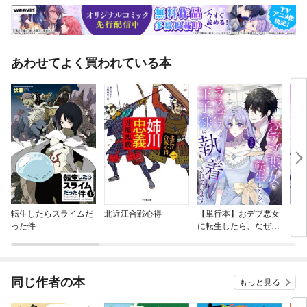
あわせてよく買われている本
転生したらスライムだ
北近江合戦心得
【単行本】おデブ悪女
【タ
った件
に転生したら、なぜか
もう
ラスボス王子様に執着
されています
同じ作者の本
もっと見る