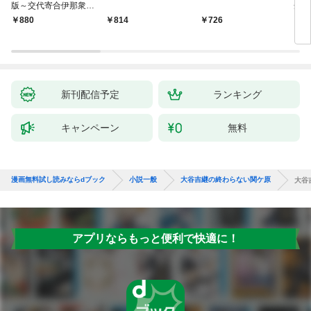
版～交代寄合伊那衆異
舟の
聞（1）～
880
814
726
9
新刊配信予定
ランキング
キャンペーン
無料
漫画無料試し読みならdブック
小説一般
大谷吉継の終わらない関ケ原
大谷
アプリならもっと便利で快適に！