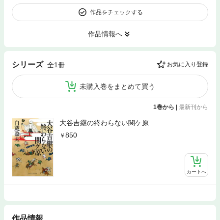
作品をチェックする
作品情報へ
シリーズ
全1冊
お気に入り登録
未購入巻をまとめて買う
1巻から
|
最新刊から
大谷吉継の終わらない関ケ原
850
カートへ
作品情報