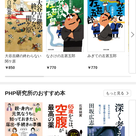
大谷吉継の終わらない
なさけの左甚五郎
みぎての左甚五郎
一遍
関ケ原
850
770
770
7
PHP研究所のおすすめ本
もっと見る