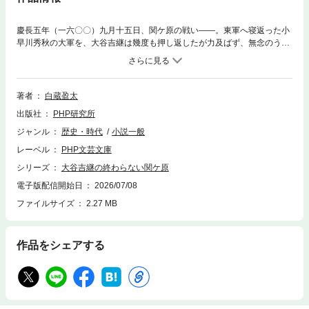
慶長五年（一六〇〇）九月十五日、関ケ原の戦い——。東軍へ寝返った小
早川秀秋の大軍を、大谷吉継は幾度も押し返したが力及ばず、無念のうち
に切腹した。しかし、まばゆい光の中で目を覚ますと、目の前にはデウス
の姿があった。「大谷刑部少輔吉継、この戦をやり直してみるか」三年前
に戻った吉継は、再び関ケ原を戦うことに——。果たして、吉継は小早川
の裏切りを防ぎ、盟友・石田三成を勝たせることができるのか！？ 失敗
著者
白蔵盈太
しては繰り返し時を遡ることで、見えてきた真実とは！ 『実は、拙者
出版社
PHP研究所
は。』で2024年啓文堂書店時代小説大賞、『一遍踊って死んでみな』でS
NS推し本大賞2025発掘賞部門を受賞した著者による、タイムループ×歴史
ジャンル
歴史・時代
小説一般
小説。文庫書き下ろし。
レーベル
PHP文芸文庫
シリーズ
大谷吉継の終わらない関ケ原
電子版配信開始日
2026/07/08
ファイルサイズ
2.27 MB
作品をシェアする