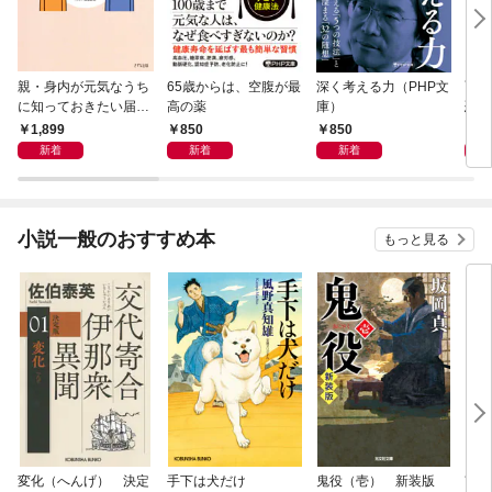
親・身内が元気なうち
65歳からは、空腹が最
深く考える力（PHP文
面白
に知っておきたい届
高の薬
庫）
恐竜
出・手続きの準備（き
1,899
850
850
9
ずな出版）
新着
新着
新着
小説一般のおすすめ本
もっと見る
変化（へんげ） 決定
手下は犬だけ
鬼役（壱） 新装版
南町