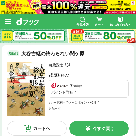
作品検索
カート
はじめての方へ
大谷吉継の終わらない関ケ原
最新刊
白蔵盈太
850
(税込)
7
pt
獲得
ポイント詳細
dカード利用でさらにポイント+2%
返品不可
カートへ
今すぐ買う