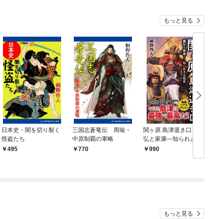
もっと見る
日本史・闇を切り裂く
三国志蒼竜伝 周瑜・
関ヶ原 島津退き口 - 義
怪盗たち
中原制覇の軍略
弘と家康―知られざる
秘史 -
495
770
990
もっと見る