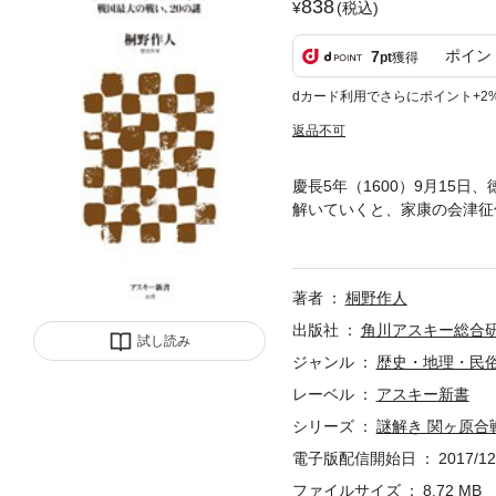
838
(税込)
ポイン
7
pt
獲得
dカード利用でさらにポイント+2
返品不可
慶長5年（1600）9月15
解いていくと、家康の会津征
の通説が覆される。はたして
著者
桐野作人
出版社
角川アスキー総合
試し読み
ジャンル
歴史・地理・民
レーベル
アスキー新書
シリーズ
謎解き 関ヶ原合
電子版配信開始日
2017/12
ファイルサイズ
8.72 MB