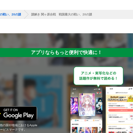
の戦い、20の謎
謎解き 関ヶ原合戦 戦国最大の戦い、20の謎
アプリならもっと便利で快適に！
の他の国や地域におけるApple
c.のサービスマークです。