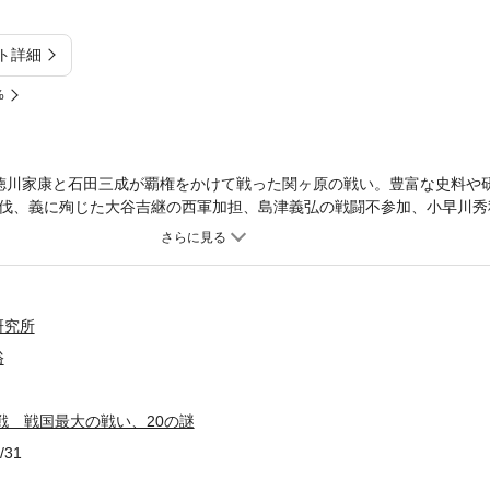
ト詳細
%
日、徳川家康と石田三成が覇権をかけて戦った関ヶ原の戦い。豊富な史料や
伐、義に殉じた大谷吉継の西軍加担、島津義弘の戦闘不参加、小早川秀
諸将の思惑や作戦とは──天下分け目の関ヶ原合戦の全容がいま明らかに!
研究所
俗
戦 戦国最大の戦い、20の謎
/31