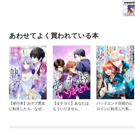
あわせてよく買われている本
【単行本】おデブ悪女
【タテヨミ】あなたは
バッドエンド目前のヒ
に転生したら、なぜか
もういりません
ロインに転生した私、
ラスボス王子様に執着
今世では恋愛するつも
されています
りがチートな兄が離し
てくれません！？@C
OMIC