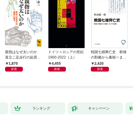
親指はなぜ太いのか
ドイツ＝ロシアの世紀
戦国七雄興亡史 群雄
直立二足歩行の起原に
1900-2022（上）
の割拠から秦統一まで
迫る
の道程
1,870
4,455
2,420
新着
新着
新着
ランキング
キャンペーン