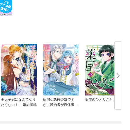
王太子妃になんてなり
病弱な悪役令嬢です
薬屋のひとりごと
たくない！！ 婚約者編
が、婚約者が過保護す
ぎて逃げ出したい(私た
ち犬猿の仲でしたよ
ね！？)