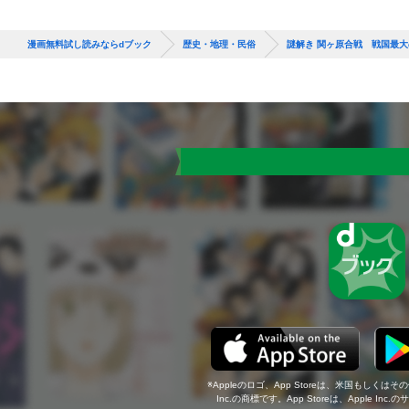
漫画無料試し読みならdブック
歴史・地理・民俗
謎解き 関ヶ原合戦 戦国最大
Appleのロゴ、App Storeは、米国もしくはそ
Inc.の商標です。App Storeは、Apple In