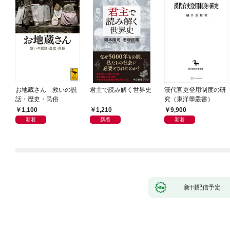
お地蔵さん 救いの説
君主で読み解く世界史
漢代官吏登用制度の研
話・歴史・民俗
究（東洋學叢書）
1,100
1,210
9,900
新着
新着
新着
新刊配信予定