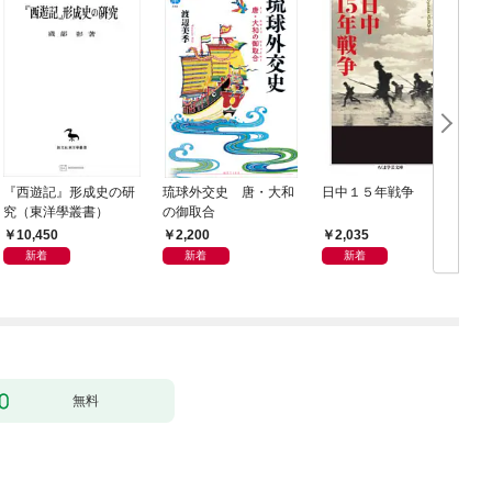
『西遊記』形成史の研
琉球外交史 唐・大和
日中１５年戦争
究（東洋學叢書）
の御取合
10,450
2,200
2,035
新着
新着
新着
無料