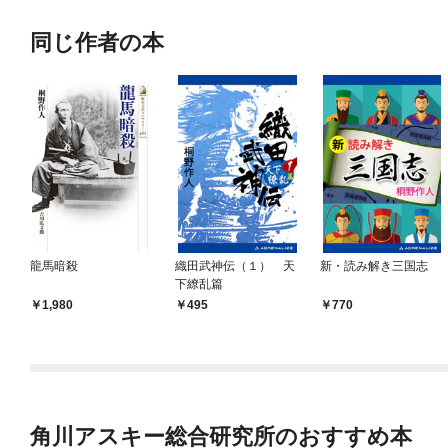
同じ作者の本
龍馬暗殺
織田武神伝（１） 天
新・読み解き三国志
下繚乱篇
1,980
495
770
角川アスキー総合研究所のおすすめ本