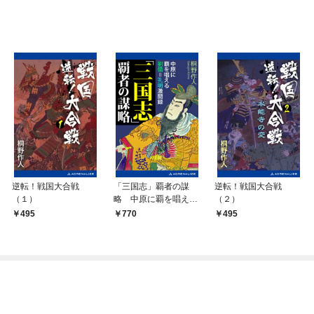
逆転！戦国大合戦
「三国志」覇者の謀
逆転！戦国大合戦
（１）
略 中原に覇を唱える
（２）
劉備=孔明激闘録
495
770
495