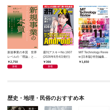
新規事業の本質 世界
週刊アスキーNo.1607
MIT Technology Revie
レベルの「理論」と
(2026年8月4日発行)
w [日本版] 特別編集
「現場知」で描く全体
ポスト都市時代の社会
2,750
366
1,650
地図
デザイン 社会実装都
新着
新着
市 ひろしま
歴史・地理・民俗のおすすめ本