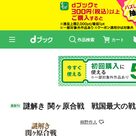
作品検索
カート
謎解き 関ヶ原合戦 戦国最大の戦
最新刊
桐野作人