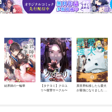
結界師の一輪華
【タテヨミ】クロユ
異世界転移したら愛犬
リ〜復讐サークル〜
が最強になりました ～
シルバーフェンリルと
俺が異世界暮らしを始
めたら～ THE COMIC