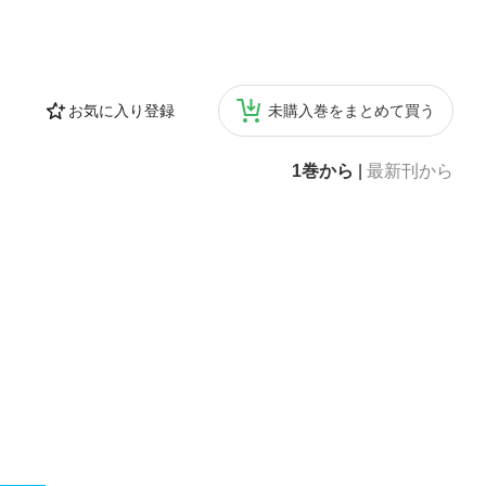
お気に入り登録
未購入巻をまとめて買う
1巻から
|
最新刊から