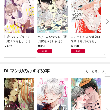
甘咬みリップライン
となりあいテソロ【電
口に出しちゃう瀬兎口
奸臣
【電子限定おまけ付
子限定おまけ付き】
先輩【電子限定おまけ
き】
付き】
858
858
957
8
新着
新着
BLマンガのおすすめ本
もっと見る