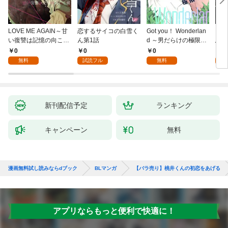
LOVE ME AGAIN～甘
恋するサイコの白雪く
Got you！ Wonderlan
ビバ
い復讐は記憶の向こう
ん第1話
d ～男だらけの極限ラ
鳥は
側～(1)
ブ～(1)
【全
0
0
0
0
無料
試読フル
無料
新刊配信予定
ランキング
キャンペーン
無料
漫画無料試し読みならdブック
BLマンガ
【バラ売り】桃井くんの初恋をあげる
アプリならもっと便利で快適に！