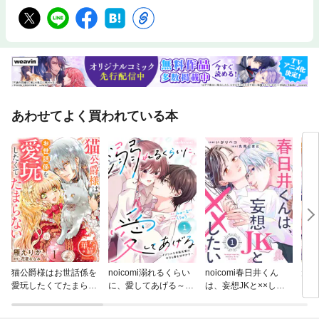
あわせてよく買われている本
猫公爵様はお世話係を
noicomi溺れるくらい
noicomi春日井くん
元仔
愛玩したくてたまらな
に、愛してあげる～イ
は、妄想JKと××した
に溺
い 【短編】
ジワルな未紘先輩は今
い
ます
日も番を甘やかす～