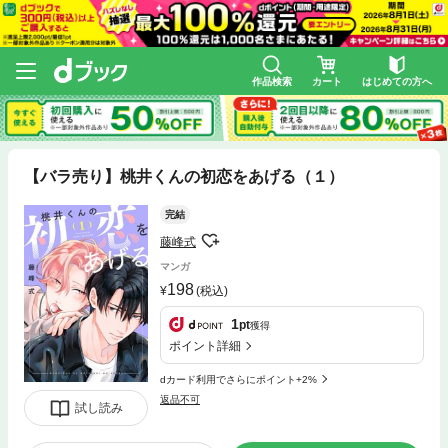
作品検索
カート
はじめての方へ
【バラ売り】桃井くんの初恋をあげる（１）
完結
藤峰式
マンガ
198
(税込)
1
pt
獲得
ポイント詳細
dカード利用でさらにポイント+2%
返品不可
試し読み