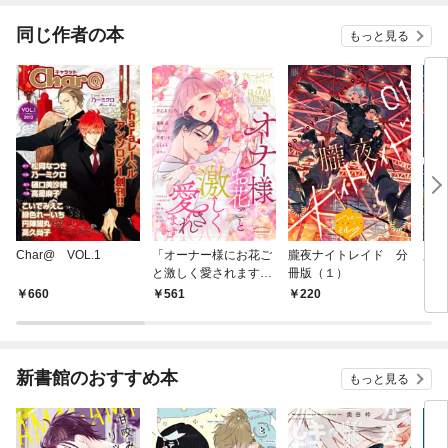
同じ作者の本
もっと見る
Char@ VOL.1
「オーナー様にお花ご
朧夜ナイトレイド 分
魔女
と激しく愛されます」
冊版（１）
う(1
ブルームバースアンソ
660
561
220
7
ロジー
新書館のおすすめ本
もっと見る