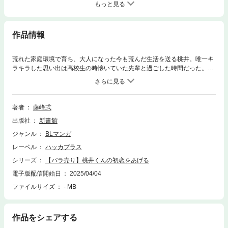
もっと見る
作品情報
荒れた家庭環境で育ち、大人になった今も荒んだ生活を送る桃井。唯一キ
ラキラした思い出は高校生の時懐いていた先輩と過ごした時間だった。あ
る日、知人からA V出演に誘われ、そこで相手役として紹介されたの
は……！？
著者
藤峰式
出版社
新書館
ジャンル
BLマンガ
レーベル
ハッカプラス
シリーズ
【バラ売り】桃井くんの初恋をあげる
電子版配信開始日
2025/04/04
ファイルサイズ
- MB
作品をシェアする