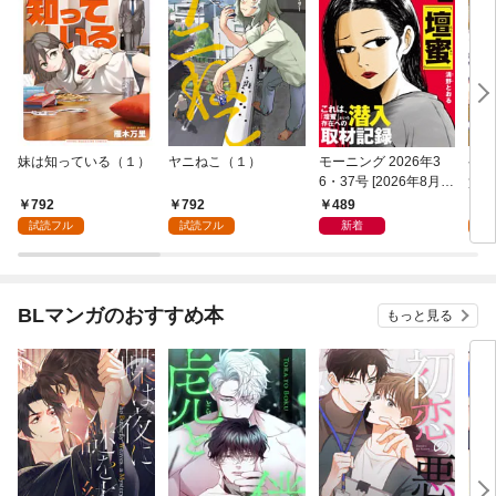
妹は知っている（１）
ヤニねこ（１）
モーニング 2026年3
ゲー
6・37号 [2026年8月6
貴族
日発売]
外れ
792
792
489
7
を駆
試読フル
試読フル
新着
試
して
BLマンガのおすすめ本
もっと見る