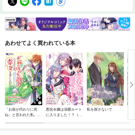
あわせてよく買われている本
「お前が代わりに死
悪役令嬢は溺愛ルート
私を探さないで
虐げ
ね」と言われた私。妹
に入りました！？（コ
は、
の身代わりに冷酷な辺
ミック）【分冊版】
溺愛
境伯のもとへ嫁ぎ、幸
せを手に入れる（コミ