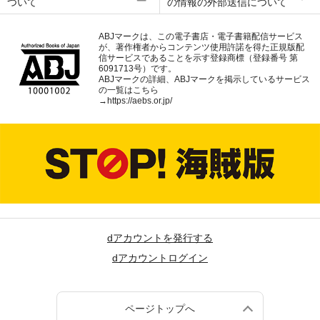
ついて
の情報の外部送信について
ABJマークは、この電子書店・電子書籍配信サービス
が、著作権者からコンテンツ使用許諾を得た正規版配
信サービスであることを示す登録商標（登録番号 第
6091713号）です。
ABJマークの詳細、ABJマークを掲示しているサービス
の一覧はこちら
→
https://aebs.or.jp/
dアカウントを発行する
dアカウントログイン
ページトップへ