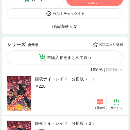
08/07まで
作品をチェックする
作品情報へ
シリーズ
全9冊
お気に入り登録
未購入巻をまとめて買う
1巻から
|
最新刊から
朧夜ナイトレイド 分冊版（１）
220
1冊無料
カートへ
朧夜ナイトレイド 分冊版（２）