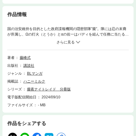
作品情報
国の治安維持を目的とした政府諜報機関の隠密部隊”朧”。隊には忍の末裔
が所属し、Ωの灯火（とうか）とαの佐一はバディを組んで任務に当たる
が、正反対の2人は犬猿の仲。「αは指示役、Ωは実行役」というルール無
視で体当たりで突入する佐一に、灯火はイライラを募らせる…。しかも、
バディは結束を強めるために同居しなければならなくて!? ある日、発情
誘発剤を使用した作戦に任命された灯火。闇夜を切り裂き、都市の平和を
著者
藤峰式
守れるかーーオメガバース×バディ・アクションラブ！【第1話】
出版社
講談社
ジャンル
BLマンガ
掲載誌
ハニーミルク
シリーズ
朧夜ナイトレイド 分冊版
電子版配信開始日
2024/09/10
ファイルサイズ
- MB
作品をシェアする