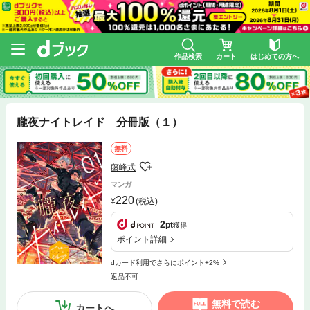
作品検索
カート
はじめての方へ
朧夜ナイトレイド 分冊版（１）
無料
藤峰式
マンガ
220
(税込)
2
pt
獲得
ポイント詳細
dカード利用でさらにポイント+2%
返品不可
無料で読む
カートへ