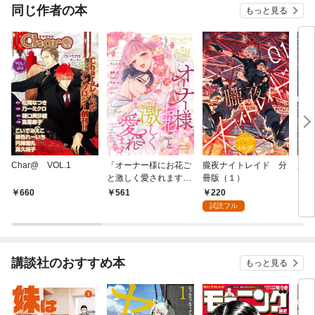
ック） 分冊版
同じ作者の本
もっと見る
Char@ VOL.1
「オーナー様にお花ご
朧夜ナイトレイド 分
魔女
と激しく愛されます」
冊版（１）
う(1
ブルームバースアンソ
220
660
561
7
ロジー
試読フル
講談社のおすすめ本
もっと見る