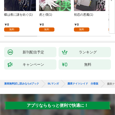
蝶は夜に謎を紡ぐ(1)
虎と僕(1)
初恋の悪魔(1)
Ove
齢版
0
0
0
0
無料
無料
無料
新刊配信予定
ランキング
キャンペーン
無料
漫画無料試し読みならdブック
BLマンガ
朧夜ナイトレイド 分冊版
朧夜ナ
アプリならもっと便利で快適に！