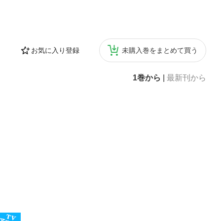
お気に入り登録
未購入巻をまとめて買う
1巻から
|
最新刊から