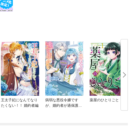
王太子妃になんてなり
病弱な悪役令嬢です
薬屋のひとりごと
たくない！！ 婚約者編
が、婚約者が過保護す
ぎて逃げ出したい(私た
ち犬猿の仲でしたよ
ね！？)