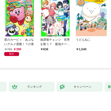
星のカービィ あぶな
放課後チェンジ 世界
うどんねこ
いグルメ屋敷！？の巻
を救う？ 最強チーム
結成！
781
390
836
1,540
割引
ランキング
キャンペーン