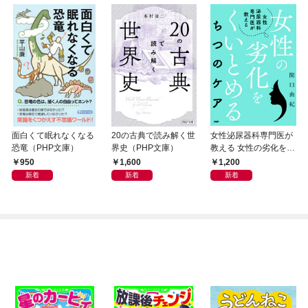
面白くて眠れなくなる
20の古典で読み解く世
女性泌尿器科専門医が
恐竜（PHP文庫）
界史（PHP文庫）
教える 女性の劣化をく
いとめる ちつのケア
950
1,600
1,200
新着
新着
新着