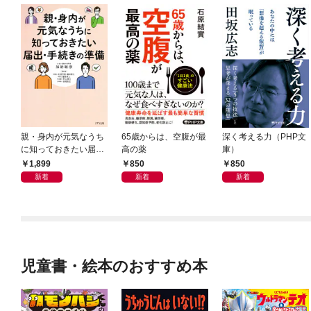
親・身内が元気なうち
65歳からは、空腹が最
深く考える力（PHP文
に知っておきたい届
高の薬
庫）
出・手続きの準備（き
1,899
850
850
ずな出版）
新着
新着
新着
児童書・絵本のおすすめ本