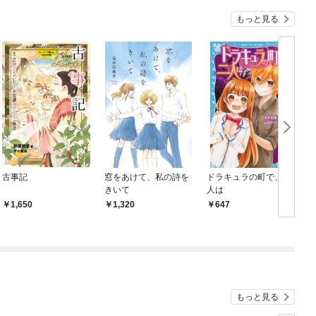
もっと見る
古事記
窓をあけて、私の詩を
ドラキュラの町で、二
きいて
人は
1,650
1,320
647
もっと見る