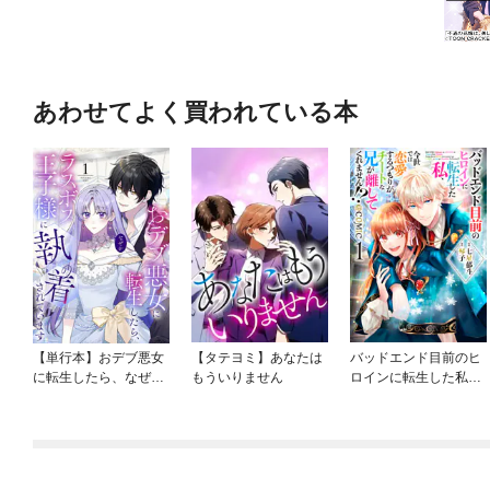
あわせてよく買われている本
【単行本】おデブ悪女
【タテヨミ】あなたは
バッドエンド目前のヒ
に転生したら、なぜか
もういりません
ロインに転生した私、
ラスボス王子様に執着
今世では恋愛するつも
されています
りがチートな兄が離し
てくれません！？@C
OMIC