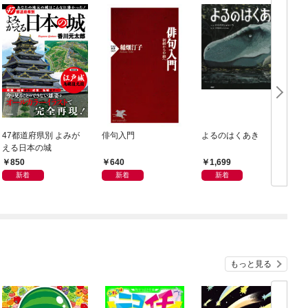
47都道府県別 よみが
俳句入門
よるのはくあき
える日本の城
850
640
1,699
新着
新着
新着
もっと見る