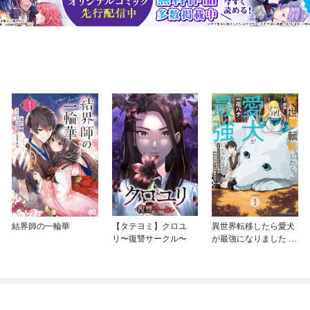
結界師の一輪華
【タテヨミ】クロユ
異世界転移したら愛犬
リ〜復讐サークル〜
が最強になりました ～
シルバーフェンリルと
俺が異世界暮らしを始
めたら～ THE COMIC