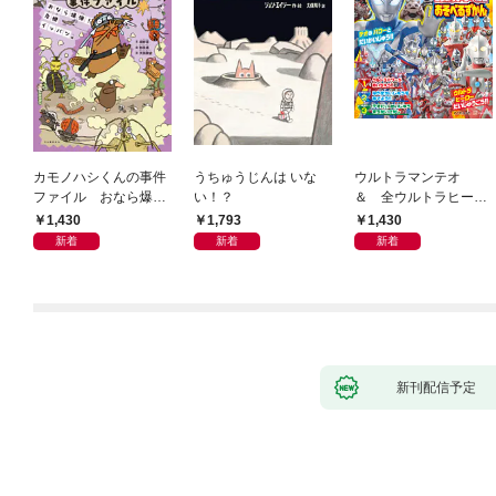
カモノハシくんの事件
うちゅうじんは いな
ウルトラマンテオ
ファイル おなら爆
い！？
＆ 全ウルトラヒーロ
弾！ 危機イッパツ編
ー大集合 あそべるず
1,430
1,793
1,430
かん
新着
新着
新着
新刊配信予定