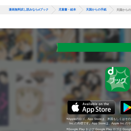
漫画無料試し読みならdブック
児童書・絵本
天国からの手紙
天国からの
Appleのロゴ、App Storeは、米国もしくはそ
Inc.の商標です。App Storeは、Apple In
Google Play および Google Play ロゴは Go