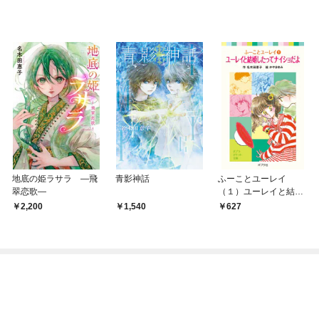
地底の姫ラサラ ―飛
青影神話
ふーことユーレイ
翠恋歌―
（１）ユーレイと結婚
したってナイショだよ
2,200
1,540
627