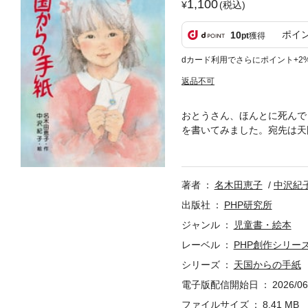
1,100
(税込)
ポイ
10
pt
獲得
dカード利用でさらにポイント+2
返品不可
おとうさん、ほんとに死んで
を書いてみました。宛先は天
て・・・・・・
著者
名木田恵子
中沢紀
出版社
PHP研究所
ジャンル
児童書・絵本
レーベル
PHP創作シリー
シリーズ
天国からの手紙
電子版配信開始日
2026/06
ファイルサイズ
8.41 MB