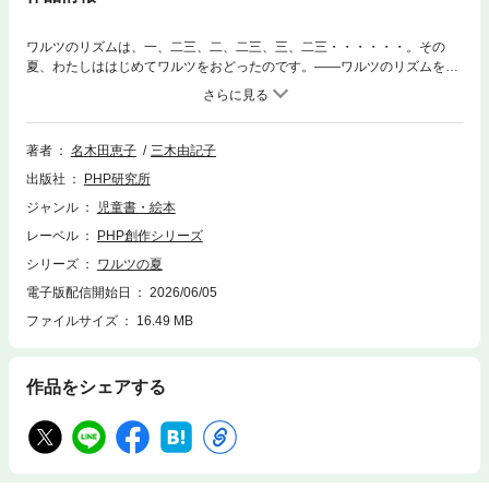
ワルツのリズムは、一、二三、二、二三、三、二三・・・・・・。その
夏、わたしははじめてワルツをおどったのです。——ワルツのリズムを背
景に、思春期特有の心の揺れ動きやみずみずしい感性を描く。切なくも温
かい、少女の成長物語。
著者
名木田恵子
三木由記子
出版社
PHP研究所
ジャンル
児童書・絵本
レーベル
PHP創作シリーズ
シリーズ
ワルツの夏
電子版配信開始日
2026/06/05
ファイルサイズ
16.49 MB
作品をシェアする