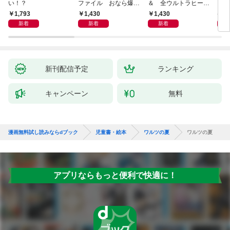
い！？
ファイル おなら爆
＆ 全ウルトラヒーロ
いグ
弾！ 危機イッパツ編
ー大集合 あそべるず
1,793
1,430
1,430
7
かん
新着
新着
新着
新刊配信予定
ランキング
キャンペーン
無料
漫画無料試し読みならdブック
児童書・絵本
ワルツの夏
ワルツの夏
アプリならもっと便利で快適に！