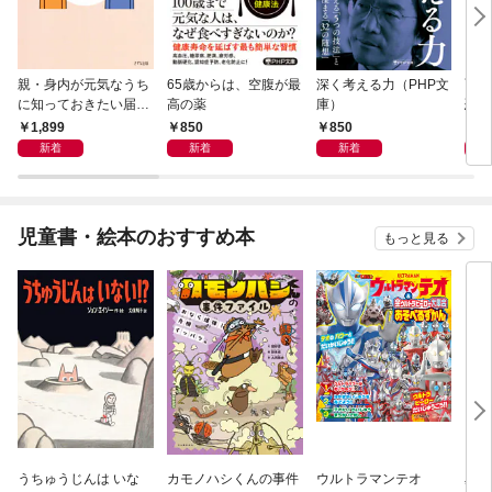
親・身内が元気なうち
65歳からは、空腹が最
深く考える力（PHP文
面白
に知っておきたい届
高の薬
庫）
恐竜
出・手続きの準備（き
1,899
850
850
9
ずな出版）
新着
新着
新着
児童書・絵本のおすすめ本
もっと見る
うちゅうじんは いな
カモノハシくんの事件
ウルトラマンテオ
星の