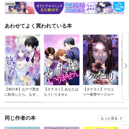
あわせてよく買われている本
【単行本】おデブ悪女
【タテヨミ】あなたは
【タテヨミ】クロユ
バッ
に転生したら、なぜか
もういりません
リ〜復讐サークル〜
ロイ
ラスボス王子様に執着
今世
されています
りが
てく
OMI
同じ作者の本
もっと見る