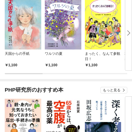
天国からの手紙
ワルツの夏
まったく、なんて参観
地底
日！
翠恋
1,100
1,100
1,100
2,
PHP研究所のおすすめ本
もっと見る