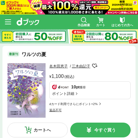
作品検索
カート
はじめての方へ
ワルツの夏
最新刊
名木田恵子
三木由記子
1,100
(税込)
10
pt
獲得
ポイント詳細
dカード利用でさらにポイント+2%
返品不可
カートへ
今すぐ買う