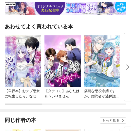
あわせてよく買われている本
【単行本】おデブ悪女
【タテヨミ】あなたは
病弱な悪役令嬢です
公爵
に転生したら、なぜか
もういりません
が、婚約者が過保護す
当た
ラスボス王子様に執着
ぎて逃げ出したい(私