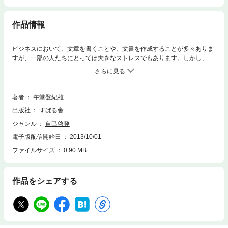
作品をチェックする
作品情報へ
作品情報
ビジネスにおいて、文章を書くことや、文書を作成することが多々ありま
すが、一部の人たちにとっては大きなストレスでもあります。しかし、報
告書、企画書……文書作成にはスピードが肝心！アウトプットに時間をか
けすぎていては、評価はされません！ 「速く書く」ことの重要性が日増し
に高まっている中、本書では、「（速く書く術）＝（速書術）」というコ
ンセプトを提唱し、その方法を分かりやすく解説しています。文章を書く
著者
午堂登紀雄
ことが苦手な人や遅い人、「速く書く」技術を身につけ、さらに大きな成
出版社
すばる舎
果をあげていきたい人におすすめの一冊です！
ジャンル
自己啓発
電子版配信開始日
2013/10/01
ファイルサイズ
0.90 MB
作品をシェアする