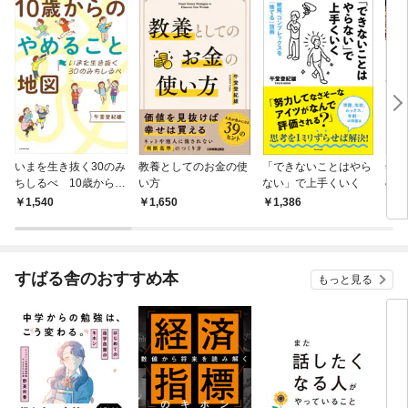
されています
たち犬猿の仲でしたよ
ね！？)
同じ作者の本
もっと見る
いまを生き抜く30のみ
教養としてのお金の使
「できないことはやら
年収
ちしるべ 10歳からの
い方
ない」で上手くいく
のノ
やめること地図
1,540
￥1,650
￥1,386
￥1,
すばる舎のおすすめ本
もっと見る