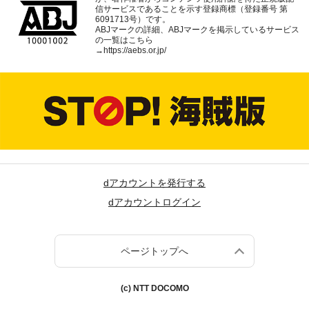
海賊版に関する取り組みに
お客さまのご利用端末から
ついて
の情報の外部送信について
ABJマークは、この電子書店・電子書籍配信サービス
が、著作権者からコンテンツ使用許諾を得た正規版配
信サービスであることを示す登録商標（登録番号 第
6091713号）です。
ABJマークの詳細、ABJマークを掲示しているサービス
の一覧はこちら
→
https://aebs.or.jp/
dアカウントを発行する
dアカウントログイン