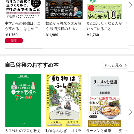
中学からの勉強は、こ
数値から将来を読み解
また話したくなる人が
83
う変わる。 はじめての
く 経済指標のキホン
やっていること
事
自学自習のキホン
1,760
1,980
￥1,760
￥1,
新着
新着
自己啓発のおすすめ本
もっと見る