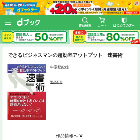
作品検索
カート
はじめての方へ
できるビジネスマンの超効率アウトプット 速書術
午堂登紀雄
1,232
(税込)
11
pt
獲得
ポイント詳細
dカード利用でさらにポイント+2%
返品不可
カートへ
今すぐ買う