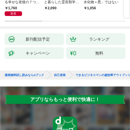
人生設計のプロが教え
動物はふしぎ ゴリラ
ラーメンと健康 「炭
仕事
る幸せな老後の７つの
と暮らした霊長類学者
水化物＝悪」ではない
メン
条件
と、アザラシと泳いだ
書
1,760
2,090
￥1,056
￥1,
獣医が語り合う
新着
新着
新刊配信予定
ランキング
キャンペーン
無料
漫画無料試し読みならdブック
自己啓発
できるビジネスマンの超効率アウトプッ
アプリならもっと便利で快適に！