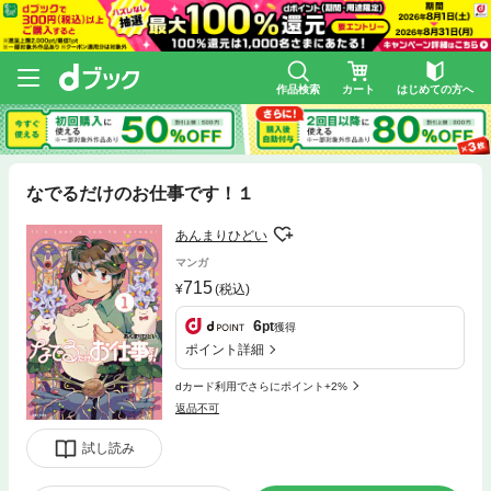
作品検索
カート
はじめての方へ
なでるだけのお仕事です！１
あんまりひどい
マンガ
715
(税込)
6
pt
獲得
ポイント詳細
dカード利用でさらにポイント+2%
返品不可
試し読み