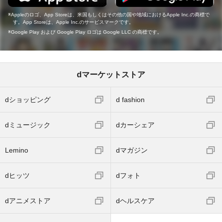
Appleのロゴ、App Storeは、米国もしくはその他の国や地域におけるApple Inc.の商標で
す。App Storeは、Apple Inc.のサービスマークです。
Google Play および Google Play ロゴは Google LLC の商標です。
dマーケットストア
dショッピング
d fashion
dミュージック
dカーシェア
Lemino
dマガジン
dヒッツ
dフォト
dアニメストア
dヘルスケア