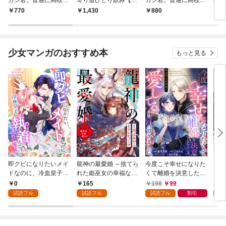
活を送りたい（コミッ
子版特典付】１
活を送りたい【電子版
（コ
770
1,430
880
7
ク）【電子版特典付】
特典付】１
版特
１
少女マンガのおすすめ本
もっと見る
即クビになりたいメイ
龍神の最愛婚 ～捨てら
今度こそ幸せになりた
鬼条
ドなのに、冷血皇子に
れた姫巫女の幸福な嫁
くて離婚を決意したと
見初
執着されています第1
入り～: 1
ころ、無表情な旦那様
～１
0
165
198
99
1
話
が「愛してる」と言っ
試読フル
試読フル
試読フル
割引
試
てきました。1