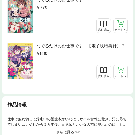
770
試し読み
カートへ
なでるだけのお仕事です！【電子版特典付】３
880
試し読み
カートへ
作品情報
仕事で疲れ切って帰宅中の望流木かいなはミサイル警報に驚き、沼に落ち
てしまい…。それから３万年後、目覚めたかいなの前に現れたのは「ヒル
族」というモフモフな生物。彼らは敵対する「マ族」に対抗するべく、絶