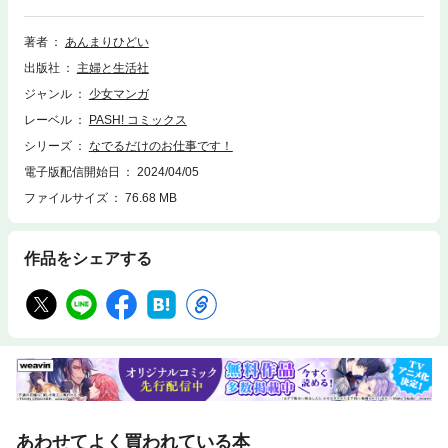
滅した「凶悪な人類」である彼女を復元したのだ。困惑しながらも、かわ
いい「ヒル族」を思わず「なでなで」してしまうかいな。するとその「な
で」には、恐るべきパワーが宿っていて…!?もふもふなでなでポストアポ
著者
あんまりひどい
カリプス・ファンタジー！
出版社
主婦と生活社
ジャンル
少女マンガ
レーベル
PASH! コミックス
シリーズ
なでるだけのお仕事です！
電子版配信開始日
2024/04/05
ファイルサイズ
76.68 MB
作品をシェアする
あわせてよく買われている本