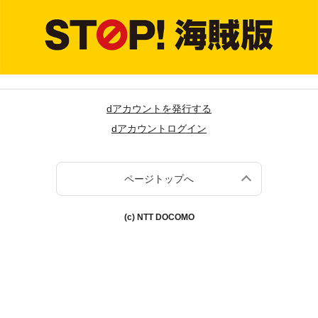
dアカウントを発行する
dアカウントログイン
ページトップへ
(c) NTT DOCOMO