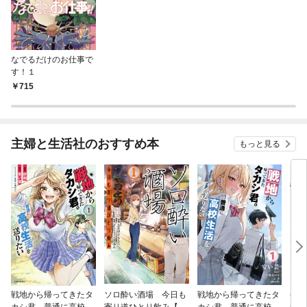
なでるだけのお仕事で
す！１
715
主婦と生活社のおすすめ本
もっと見る
戦地から帰ってきたタ
ソロ酔い酒場 今日も
戦地から帰ってきたタ
今宵
カシ君。普通に高校生
寄り道ひとり飲み【電
カシ君。普通に高校生
雑草