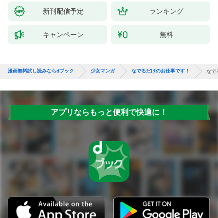
新刊配信予定
ランキング
キャンペーン
無料
漫画無料試し読みならdブック
少女マンガ
なでるだけのお仕事です！
なで
アプリならもっと便利で快適に！