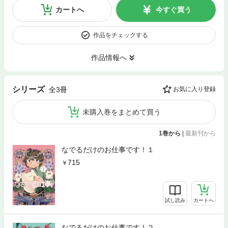
カートへ
今すぐ買う
作品をチェックする
作品情報へ
シリーズ
全3冊
お気に入り登録
未購入巻をまとめて買う
1巻から
|
最新刊から
なでるだけのお仕事です！１
715
試し読み
カートへ
なでるだけのお仕事です！２