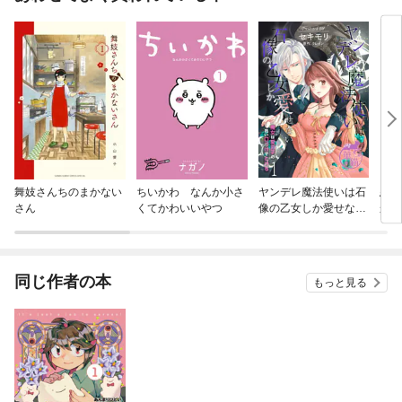
舞妓さんちのまかない
ちいかわ なんか小さ
ヤンデレ魔法使いは石
悪役
さん
くてかわいいやつ
像の乙女しか愛せない
かし
魔女は愛弟子の熱い口
づけでとける 【短編】
同じ作者の本
もっと見る