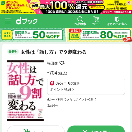
作品検索
カート
はじめての方へ
女性は「話し方」で９割変わる
最新刊
福田健
704
(税込)
6
pt
獲得
ポイント詳細
dカード利用でさらにポイント+2%
返品不可