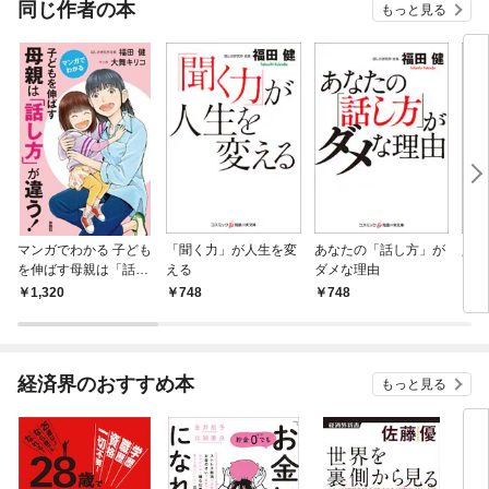
同じ作者の本
もっと見る
マンガでわかる 子ども
「聞く力」が人生を変
あなたの「話し方」が
人の
を伸ばす母親は「話し
える
ダメな理由
にあ
方」が違う！
1,320
748
748
7
経済界のおすすめ本
もっと見る