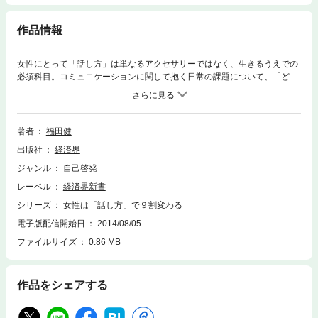
作品情報
女性にとって「話し方」は単なるアクセサリーではなく、生きるうえでの
必須科目。コミュニケーションに関して抱く日常の課題について、「どこ
に問題があり」「どのように対処したらよいか」を、女性の立場に立って
解説する。第1章 女性は「話し方」で9割変わる―恋愛・お金・仕事・人
間関係にスグ効く(「自分の話し方」をちょっと意識してみるひと言の「あ
いさつ」が自分と相手を変える ほか)第2章 美しく魅力的な女性の「話し
著者
福田健
方」―運を開き、人格が磨かれ、成長する(「お喋り」から実のある「会
出版社
経済界
話」へタイミングよく「聞き役」にまわる ほか)第3章 初対面でも愛さ
れ、感謝される「話し方」―誰とでも“いい人間関係”をつくれる女性のス
ジャンル
自己啓発
キル(初対面でも“苦手意識”がなくなる話し方さり気なく“好印象”を与える
レーベル
経済界新書
聞き方のコツ ほか)第4章 どんなときも好感度がアップする「見た目の技
術」―人の心を打ち、ホッとさせる「笑顔・目線・姿勢・歩き方」(“気持
シリーズ
女性は「話し方」で９割変わる
ち”のこもらない言葉は見透かされる「笑顔」は最高のメイクである ほか)
電子版配信開始日
2014/08/05
第5章 「言葉ぐせ」であなたの9割がわかる―「話し方」が変われば「あ
ファイルサイズ
0.86 MB
なた」が変わる(「別に」―無関心そのものの「つれない返事」「許せな
い」―期待が失望に変わったときに ほか)
作品をシェアする