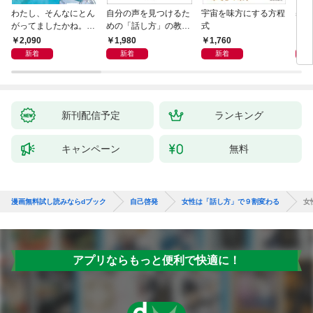
わたし、そんなにとん
自分の声を見つけるた
宇宙を味方にする方程
基地
がってましたかね。
めの「話し方」の教
式
るた
獅子座、Ａ型、丙午は
室 Ｏｒａｃｙ（オラ
2,090
1,980
1,760
2,
めぐる
シー）
新着
新着
新着
新刊配信予定
ランキング
キャンペーン
無料
漫画無料試し読みならdブック
自己啓発
女性は「話し方」で９割変わる
女
アプリならもっと便利で快適に！