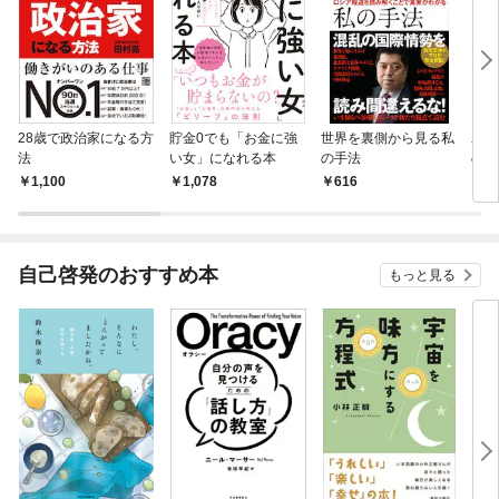
28歳で政治家になる方
貯金0でも「お金に強
世界を裏側から見る私
わた
法
い女」になれる本
の手法
の？
1,100
1,078
616
1,
自己啓発のおすすめ本
もっと見る