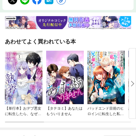
あわせてよく買われている本
【単行本】おデブ悪女
【タテヨミ】あなたは
バッドエンド目前のヒ
結界
に転生したら、なぜか
もういりません
ロインに転生した私、
ラスボス王子様に執着
今世では恋愛するつも
されています
りがチートな兄が離し
てくれません！？@C
OMIC