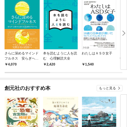
さらに深めるマインド
本を読むように人を読
わたしはＡＳＤ女子
モン
フルネス 安らぎへと
む 心理解読大全
中す
導かれる新たな8週間
4,070
2,420
1,540
1,
のプログラム
創元社のおすすめ本
もっと見る