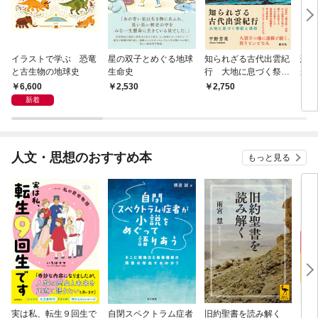
イラストで学ぶ 恐竜
星の双子とめぐる地球
知られざる古代出雲紀
恐竜
と古生物の地球史
生命史
行 大地に息づく祭祀
来に
と信仰
6,600
2,530
2,750
1,
新着
人文・思想のおすすめ本
もっと見る
実は私、転生９回生で
自閉スペクトラム症者
旧約聖書を読み解く
より