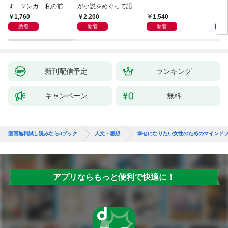
す マンガ 私の前世
が小説をめぐって語り
を考
物語
あう
9か
1,760
2,200
1,540
2,
新着
新着
新着
新刊配信予定
ランキング
キャンペーン
無料
漫画無料試し読みならdブック
人文・思想
幸せになりたい女性のためのマインド
アプリならもっと便利で快適に！