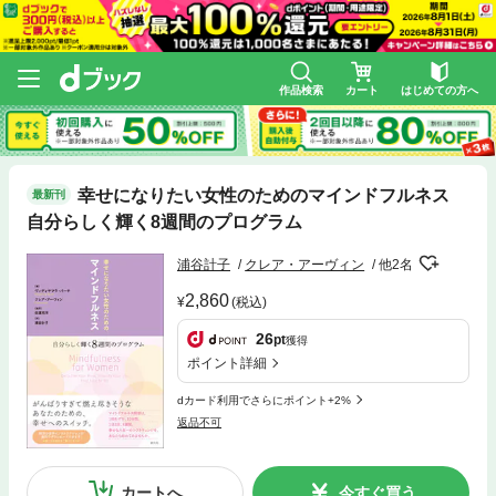
作品検索
カート
はじめての方へ
幸せになりたい女性のためのマインドフルネス
最新刊
自分らしく輝く8週間のプログラム
浦谷計子
クレア・アーヴィン
他2名
2,860
(税込)
26
pt
獲得
ポイント詳細
dカード利用でさらにポイント+2%
返品不可
カートへ
今すぐ買う