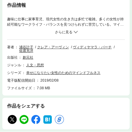
作品情報
趣味に仕事に家事育児、現代女性の生き方は多忙で複雑。多くの女性が持
続可能なワークライフ・バランスを見つけられずに苦労している。マイン
ドフルネスとは「起きていることに振り回されず静かに落ち着いていられ
る能力」。10分間の瞑想を１日２回、８週間実践すると、マインドフルネ
ス体験が深まり、忙しくても自分とは何かを見失わずにいられるようにな
る。瞑想の音声インストラクションは創元社HPからダウンロードでき
著者
浦谷計子
クレア・アーヴィン
ヴィディヤマラ・バーチ
佐渡充洋
る。
出版社
創元社
ジャンル
人文・思想
シリーズ
幸せになりたい女性のためのマインドフルネス
電子版配信開始日
2019/02/08
ファイルサイズ
7.08 MB
作品をシェアする