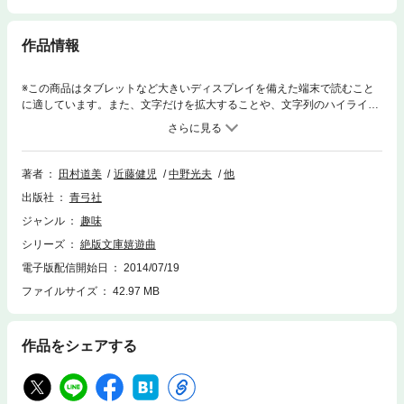
作品情報
※この商品はタブレットなど大きいディスプレイを備えた端末で読むこと
に適しています。また、文字だけを拡大することや、文字列のハイライ
ト、検索、辞書の参照、引用などの機能が使用できません。嬉遊曲=自由
な形式の器楽合奏の組曲に倣って、絶版文庫を愛してやまない4人が知ら
れざる名作から、フランス革命やベートーヴェンをテーマにした作品の
数々、なつかしの児童文学まで、その魅力を語る逸品。
著者
田村道美
近藤健児
中野光夫
他
出版社
青弓社
ジャンル
趣味
シリーズ
絶版文庫嬉遊曲
電子版配信開始日
2014/07/19
ファイルサイズ
42.97 MB
作品をシェアする