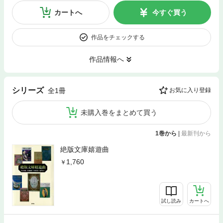
カートへ
今すぐ買う
作品をチェックする
作品情報へ
シリーズ
全1冊
お気に入り登録
未購入巻をまとめて買う
1巻から
|
最新刊から
絶版文庫嬉遊曲
1,760
試し読み
カートへ