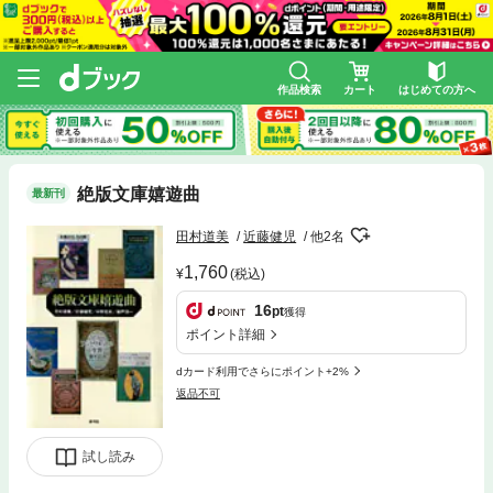
作品検索
カート
はじめての方へ
絶版文庫嬉遊曲
最新刊
田村道美
近藤健児
他2名
1,760
(税込)
16
pt
獲得
ポイント詳細
dカード利用でさらにポイント+2%
返品不可
試し読み