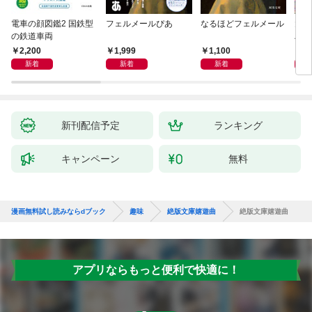
電車の顔図鑑2 国鉄型
フェルメールぴあ
なるほどフェルメール
大人
の鉄道車両
ハン
2,200
1,999
1,100
1,
新着
新着
新着
新刊配信予定
ランキング
キャンペーン
無料
漫画無料試し読みならdブック
趣味
絶版文庫嬉遊曲
絶版文庫嬉遊曲
アプリならもっと便利で快適に！