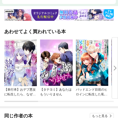
あわせてよく買われている本
【単行本】おデブ悪女
【タテヨミ】あなたは
バッドエンド目前のヒ
【タ
に転生したら、なぜか
もういりません
ロインに転生した私、
リ〜
ラスボス王子様に執着
今世では恋愛するつも
されています
りがチートな兄が離し
てくれません！？@C
OMIC
同じ作者の本
もっと見る