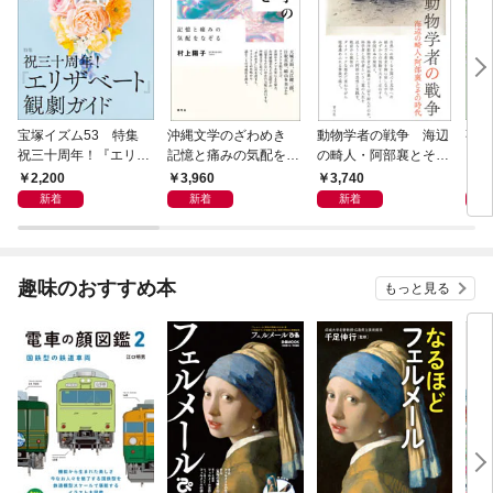
宝塚イズム53 特集
沖縄文学のざわめき
動物学者の戦争 海辺
事例
祝三十周年！『エリザ
記憶と痛みの気配をな
の畸人・阿部襄とその
ス論
ベート』観劇ガイド
ぞる
時代
2,200
3,960
3,740
2,
新着
新着
新着
趣味のおすすめ本
もっと見る