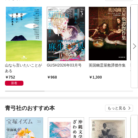
山なら言いたいことが
GUSH2026年03月号
英国幽霊屋敷譚傑作集
戦前
ある
傑作
血鬼
752
968
1,300
1,
新着
青弓社のおすすめ本
もっと見る