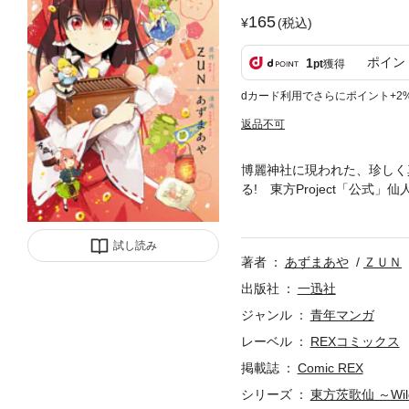
165
(税込)
ポイン
1
pt
獲得
dカード利用でさらにポイント+2
返品不可
博麗神社に現われた、珍しく
る! 東方Project「公
す。
試し読み
著者
あずまあや
ＺＵＮ
出版社
一迅社
ジャンル
青年マンガ
レーベル
REXコミックス
掲載誌
Comic REX
シリーズ
東方茨歌仙 ～Wild 