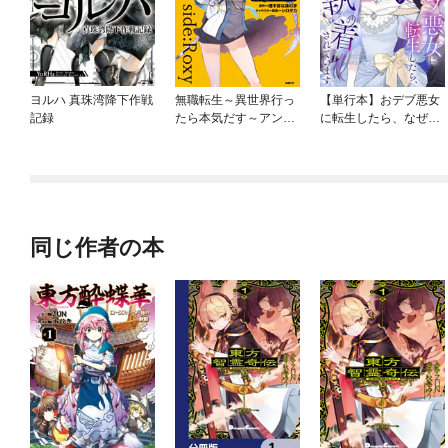
ヨルハ 真珠湾降下作戦
無職転生～異世界行っ
【単行本】おデブ悪女
記録
たら本気だす～アンソ
に転生したら、なぜか
ロジー
ラスボス王子様に執着
されています
同じ作者の本