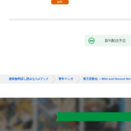
無料
新刊配信予定
漫画無料試し読みならdブック
青年マンガ
東方茨歌仙 ～Wild and Horned He