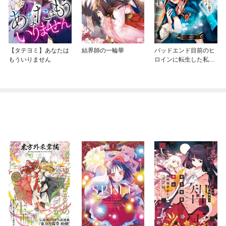
【タテヨミ】あなたは
結界師の一輪華
バッドエンド目前のヒ
もういりません
ロインに転生した私、
今世では恋愛するつも
りがチートな兄が離し
てくれません！？@C
OMIC