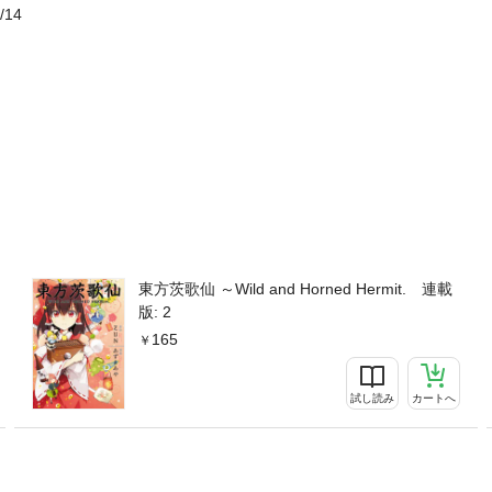
/14
東方茨歌仙 ～Wild and Horned Hermit. 連載
版: 2
165
試し読み
カートへ