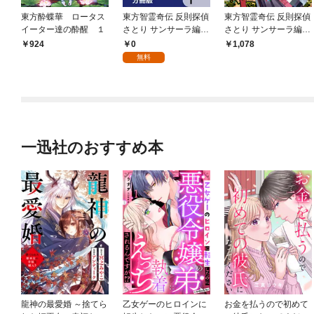
東方酔蝶華 ロータス
東方智霊奇伝 反則探偵
東方智霊奇伝 反則探偵
イーター達の酔醒 １
さとり サンサーラ編
さとり サンサーラ編
【分冊版】 1
１
0
924
1,078
無料
一迅社のおすすめ本
龍神の最愛婚 ～捨てら
乙女ゲーのヒロインに
お金を払うので初めて