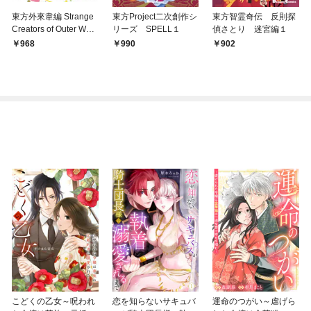
東方外來韋編 Strange
東方Project二次創作シ
東方智霊奇伝 反則探
Creators of Outer Worl
リーズ SPELL１
偵さとり 迷宮編１
d. 壱
968
990
902
こどくの乙女～呪われ
恋を知らないサキュバ
運命のつがい～虐げら