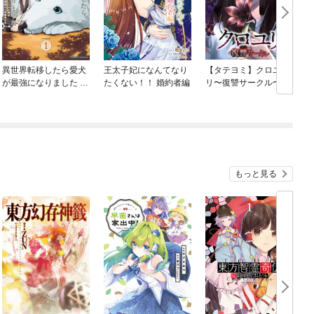
異世界転移したら愛犬
王太子妃になんてなり
【タテヨミ】クロユ
が最強になりました ～
たくない！！ 婚約者編
リ〜復讐サークル〜
喚
シルバーフェンリルと
俺が異世界暮らしを始
めたら～ THE COMIC
もっと見る