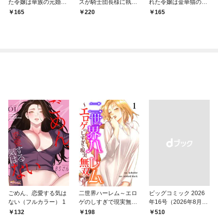
た令嬢は華族の元婚約
スが騎士団長様に執着
れた令嬢は金華猫の一
者に溺愛される～: 1
溺愛されるまで: 1
途な愛で幸せを掴む～:
165
220
165
1
ごめん、恋愛する気は
二世界ハーレム～エロ
ビッグコミック 2026
ない（フルカラー） 1
ゲのしすぎで現実無双
年16号（2026年8月7
～１
日発売）
132
198
￥510