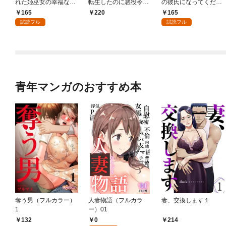
れた姫巫女の幸福な嫁
転生したのに悪役令嬢
の彼氏になってくださ
入り～: 1
の弟（攻略対象外）に
い: 1
165
165
220
執着えっちされるんで
試読フル
試読フル
すが！？: 1
青年マンガのおすすめ本
奪う男（フルカラー）
人妻物語（フルカラ
妻、交換します１
1
ー）01
0
132
214