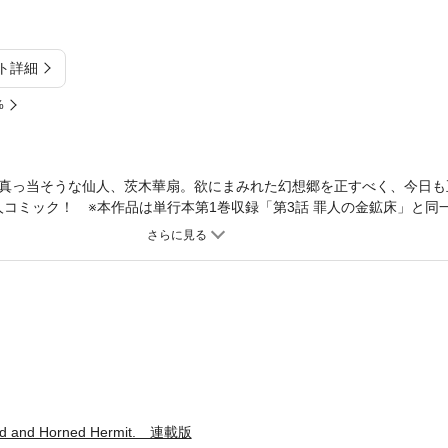
ト詳細
%
真っ当そうな仙人、茨木華扇。欲にまみれた幻想郷を正すべく、今日も
式」仙人コミック！ ※本作品は単行本第1巻収録「第3話 罪人の金鉱床」と
and Horned Hermit. 連載版