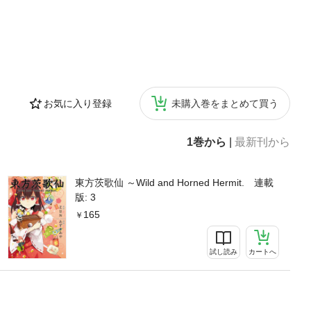
お気に入り登録
未購入巻をまとめて買う
1巻から
|
最新刊から
東方茨歌仙 ～Wild and Horned Hermit. 連載
版: 3
165
試し読み
カートへ