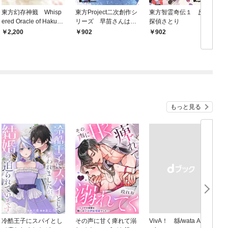
東方幻存神籤 Whisp
東方Project二次創作シ
東方智霊奇伝１ 反則
東
ered Oracle of Hakurei
リーズ 早苗さんは家
探偵さとり
Shrine.
出中！
2,200
902
902
もっと見る
冷酷王子にスパイとし
その声に甘く痺れて溺
VivA！ 緜/wata Art W