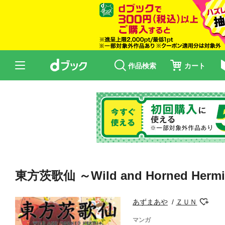
作品検索
カート
東方茨歌仙 ～Wild and Horned Herm
あずまあや
ＺＵＮ
マンガ