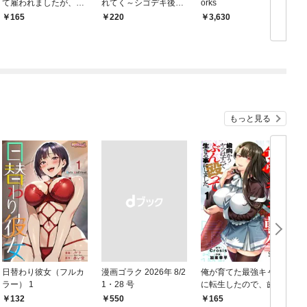
て雇われましたが、結
れてく～シゴデキ後輩
orks
婚を迫られています: 1
は推しのメロ声配信者
165
220
￥3,630
でした～: 1
もっと見る
日替わり彼女（フルカ
漫画ゴラク 2026年 8/2
俺が育てた最強キャラ
ラー） 1
1・28 号
に転生したので、歯向
かうヤツはすべてぶん
132
￥550
165
￥