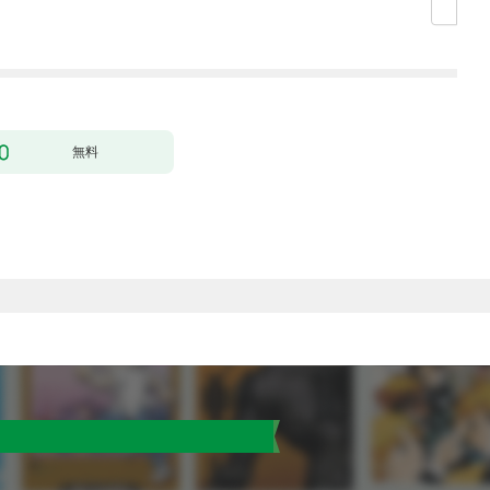
殴って生きる事にしま
した。１
無料