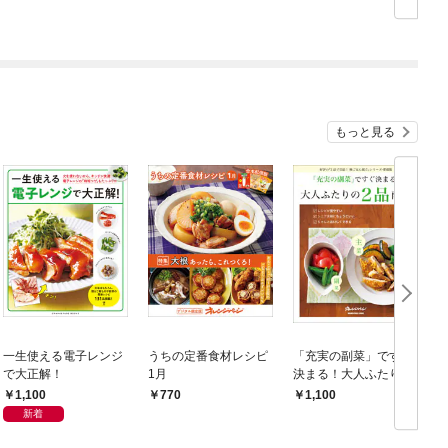
もっと見る
一生使える電子レンジ
うちの定番食材レシピ
「充実の副菜」ですぐ
で大正解！
1月
決まる！大人ふたりの
2品献立
1,100
770
1,100
新着