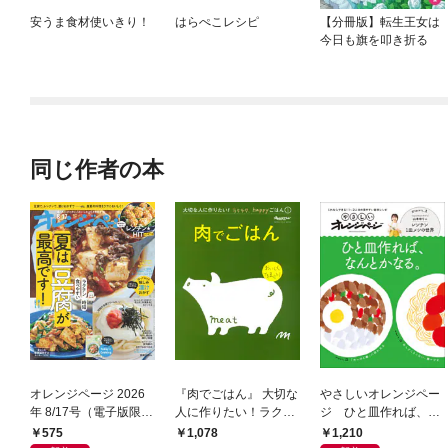
安うま食材使いきり！
はらぺこレシピ
【分冊版】転生王女は
今日も旗を叩き折る
同じ作者の本
オレンジページ 2026
『肉でごはん』 大切な
やさしいオレンジペー
年 8/17号（電子版限定
人に作りたい！ラクラ
ジ ひと皿作れば、な
特典付き）
ク、happyごはん
んとかなる。
575
1,210
1,078