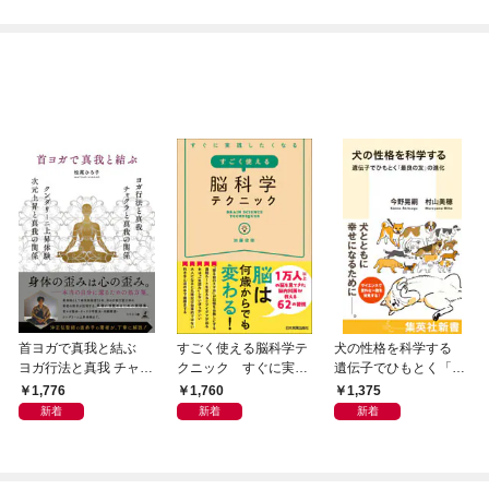
首ヨガで真我と結ぶ
すごく使える脳科学テ
犬の性格を科学する
ヨガ行法と真我 チャク
クニック すぐに実践
遺伝子でひもとく「最
ラと真我の関係 クンダ
したくなる
良の友」の進化
1,776
1,760
1,375
リーニ上昇体験 次元上
新着
新着
新着
昇と真我の関係