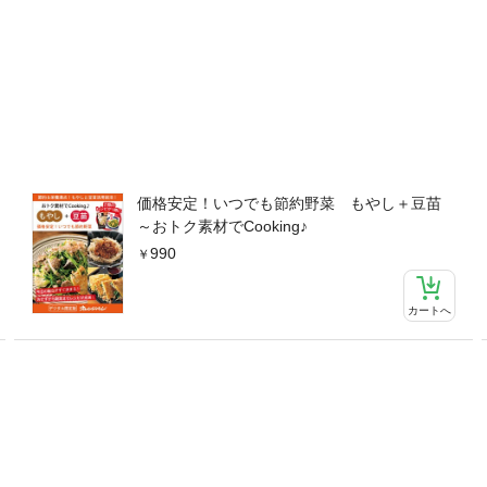
パパッとおつまみ〉簡単大根餅／大根とにらのごま風味あえ／きんぴら
まぶし／大根とあさりのさっと煮〈ラクラク作り置き〉大根とにんじん
なしメニュー〈皮で〉にんにくしょうゆ漬け／みそきんぴら／ペペロン
／大根の葉とツナのしょうゆ炒め／大根の葉のカレー風味そぼろ～白菜
も保証つき！白菜×うまみ素材で大満足おかず〈豚肉で〉白菜と豚肉の
まのチヂミ／豚肉入り白菜ナムル／白菜と豚肉のチーズ風味焼き／白菜
ま煮〈鶏肉で〉白菜と鶏肉の蒸し煮／白菜と手羽中の中華風照り煮／白
炒め／白菜と鶏肉の甘酢漬け〈牛肉で〉白菜たっぷりプルコギ／白菜の
と肉だんごのみそ煮／麻婆白菜／白菜とひき肉のトマト重ね蒸し／和風
価格安定！いつでも節約野菜 もやし＋豆苗
重ね焼き／白菜とベーコンの蒸し煮／白菜とベーコンのピリ辛炒め〈魚
～おトク素材でCooking♪
ス炒め／白菜と鮭のみそバター炒め／白菜とたらの中華風煮もの／白菜
990
じょうゆ炒め／白菜と揚げさばの甘酢あえ●新定番に取り入れたい！白
菜と鶏だんごの鍋／白菜と鮭の豆乳鍋／白菜たっぷり担担鍋／白菜とか
●手作りすれば、格別の味！白菜たっぷり焼き餃子基本の焼き餃子／パ
カートへ
と残りも賢く活用！白菜の簡単副菜＆汁もの〈サラダ〉白菜とりんごの
ールスロー／白菜と搾菜の中華サラダ／白菜とたこのサラダ〈浅漬け＆
ムチ風／白菜の簡単ピクルス／白菜のピリ辛あえ／白菜のじゃこあえ／
菜のそぼろ卵スープ／白菜と豆腐のチゲ／白菜とベーコンのスープ／白
そ汁※定価、ページ表記は紙版のものです。一部記事・ 写真・付録は電
トク素材でCooking♪大根 さすがの底力。』と『おトク素材でCookin
た合冊版です。