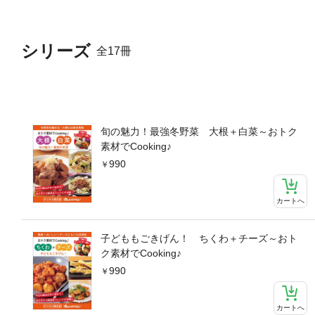
マリネ大根とハムのサラダ〈
レツ／大根の炒め煮 おかか
しょうゆ漬け●皮＆葉でムダ
シリーズ
全17冊
大根の葉といり卵のふりかけ
菜～●ボリュームもおいしさ
豚バラの重ね煮／白菜と豚こ
イパン蒸し／白菜と豚肉のう
ープ煮／白菜と鶏肉のゆず塩
牛肉巻き煮〈ひき肉で〉白菜
旬の魅力！最強冬野菜 大根＋白菜～おトク
ーコンで〉白菜とベーコンの
素材でCooking♪
白菜とかきのオイスターソー
990
ム煮／白菜とたこのにんにく
か鍋白菜と鶏肉の蒸し鍋／白
そ鍋／白菜と豚バラの蒸し鍋
カートへ
子／もちもち棒餃子●ちょっ
ベーコンのサラダ／白菜のコ
子どももごきげん！ ちくわ＋チーズ～おト
の中華風甘酢漬け／白菜のキ
ク素材でCooking♪
ナムル〈スープ＆汁もの〉白
990
乳スープ／白菜と油揚げのみ
い場合があります。※本書は『お
スパ野菜。』を一冊にまとめ
カートへ