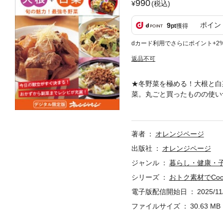
990
(税込)
ポイン
9
pt
獲得
dカード利用でさらにポイント+2
返品不可
★冬野菜を極める！大根と白
菜。丸ごと買ったものの使い
とん使ったレシピを集めまし
ムおかず〈豚肉で〉大根と豚
のカレー風味炒め／塩もみ大
著者
オレンジページ
のみそソテー／大根と豚肉の
味煮／大根と鶏肉の塩炒め／
出版社
オレンジページ
き大根と鶏肉のしょうゆ煮／
ジャンル
暮らし・健康・
の重ね焼き／大根と牛肉の酢
シリーズ
おトク素材でCoo
〈ひき肉で〉麻婆大根／大根
子〈魚介で〉大根とぶりのみ
電子版配信開始日
2025/11
ぶりの香りあえ／大根といか
ファイルサイズ
30.63 MB
大根のキムチ鍋／大根とぶり
〈浅漬け＆サラダ〉大根の即