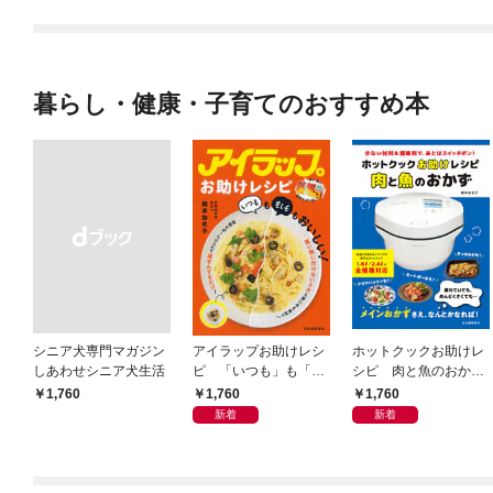
暮らし・健康・子育てのおすすめ本
シニア犬専門マガジン
アイラップお助けレシ
ホットクックお助けレ
しあわせシニア犬生活
ピ 「いつも」も「も
シピ 肉と魚のおか
しも」もおいしい！
ず 少ない材料＆調味
1,760
1,760
￥1,760
料で、あとはスイッチ
新着
新着
ポン！