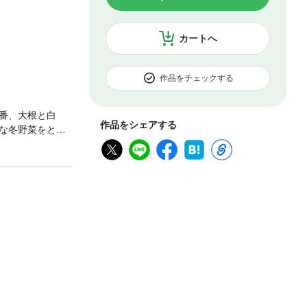
カートへ
作品をチェックする
番、大根と白
作品をシェアする
な冬野菜をとこ
主役のボリュー
め／大根と豚肉
し／肉巻き大根
肉のしょうが風
のポトフー／焼
煮／大根と牛肉
ダ／牛すじ大根
ぎ塩煮／大根餃
んかけ／大根と
肉のさっぱり鍋／
大根の簡単副菜
と鮭のサラダ／