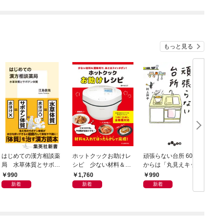
もっと見る
はじめての漢方相談薬
ホットクックお助けレ
頑張らない台所 60歳
お
局 水草体質とサボテ
シピ 少ない材料＆調
からは「丸見えキッチ
ン体質
味料で、あとはスイッ
ン」でラクしておいし
990
1,760
990
チポン！
い
新着
新着
新着