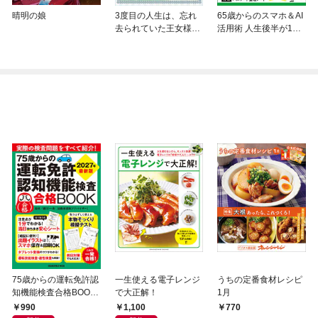
晴明の娘
3度目の人生は、忘れ
65歳からのスマホ＆AI
去られていた王女様で
活用術 人生後半が100
した
倍楽しくなる！
75歳からの運転免許認
一生使える電子レンジ
うちの定番食材レシピ
知機能検査合格BOOK
で大正解！
1月
2027年最新版
990
1,100
770