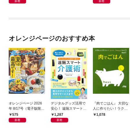
新着
新着
オレンジページのおすすめ本
オレンジページ 2026
デジタルグッズ活用で
『肉でごはん』 大切な
年 8/17号（電子版限定
安心！ 遠隔スマート介
人に作りたい！ラクラ
特典付き）
護術
ク、happyごはん
575
1,287
1,078
新着
新着