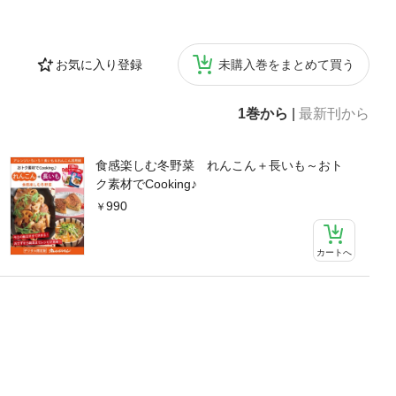
大根／大根オム
のナムル／大根の
チーノ風〈葉で〉
お気に入り登録
未購入巻をまとめて買う
 最強のコスパ野
中華炒め／白菜と
と豚バラのフラ
1巻から
|
最新刊から
菜と手羽中のス
すき煮／白菜の
ロール白菜〈ベ
食感楽しむ冬野菜 れんこん＋長いも～おト
介で〉八宝菜／
ク素材でCooking♪
とたらのクリー
990
菜が主役のあった
きのにんにくみ
リパリ羽根つき餃
カートへ
サラダ／カリカリ
あえもの〉白菜
白菜と青じその
菜と帆立ての豆
子版に掲載しな
g♪白菜 最強のコ