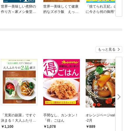
世界一美味しい煮卵の
世界一美味しくて健康
「捨てられ王妃」の私
作り方～家メシ食堂
的なズボラ飯 えっ、
に今さら何の御用でし
ひとりぶん１００レシ
全レシピ塩分2.5g脂質
ょうか？～自由を手に
ピ～
20g以下！？
入れた有能令嬢と100
日後に破滅を迎える愚
者のお話～【電子限定
SS付き】
もっと見る
「充実の副菜」ですぐ
手間なし、カンタン！
オレンジページvalue1
決まる！大人ふたりの
「得」ごはん
-2月
2品献立
1,100
1,078
889