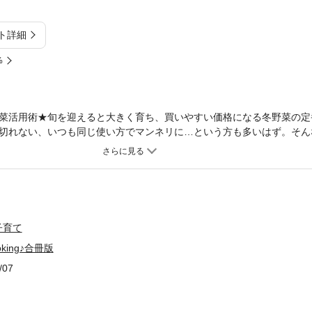
ト詳細
%
菜活用術★旬を迎えると大きく育ち、買いやすい価格になる冬野菜の定
切れない、いつも同じ使い方でマンネリに…という方も多いはず。そん
た。《コンテンツの紹介》～大根 さすがの底力～●うまみ素材で大根が
肉の甘辛煮／大根ステーキのしょうが焼きのせ／大根と豚こまの搾菜炒
根の豚肉ソテーのせ／大根と豚バラのみそ炒め／大根と豚肉の揚げびた
ゆずこしょう煮／大根と豚スペアリブのじっくり煮〈鶏肉で〉大根と鶏
大根と鶏肉のダッカルビ風／大根と鶏肉のみそグラタン／大根と手羽元
大根と鶏肉の炒めもの／大根のおでん風〈牛肉で〉大根と牛肉のピリ辛
子育て
みそおろしのせ／大根と牛肉のソース炒め／ひらひら大根の焼き肉サラ
king♪合冊版
たっぷりつくねの照り焼き／大根のみそそぼろ煮／大根と豚だんごのね
そ煮／大根と鮭のあっさり煮／大根とたこのカレー炒め／大根のえびあ
/07
の煮もの●寒い日のごちそう大根のあったか鍋大根すき焼き／大根と豚
の雪見鍋／大根と豚肉のカレー鍋／大根の鶏だんご鍋●賢く使いきる！
席ゆず風味漬け／大根のカクテキ風／大根と帆立てのマヨサラダ／大根