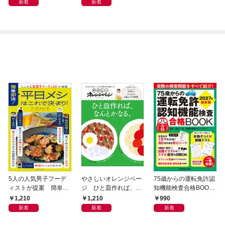
新着
新着
5人の人気男子フーデ
やさしいオレンジペー
75歳からの運転免許認
ィストが提案 簡単即
ジ ひと皿作れば、な
知機能検査合格BOOK
決！平日メシはこれで
んとかなる。
2027年最新版
1,210
1,210
990
決まり！
新着
新着
新着