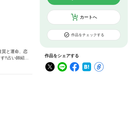
カートへ
作品をチェックする
の性質と運命、恋
作品をシェアする
す!!占い師紹
１５，０００人以
３年８月に「有
アへの占い原稿