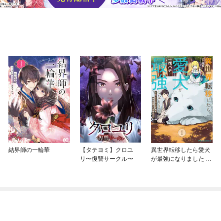
結界師の一輪華
【タテヨミ】クロユ
異世界転移したら愛犬
リ〜復讐サークル〜
が最強になりました ～
シルバーフェンリルと
俺が異世界暮らしを始
めたら～ THE COMIC