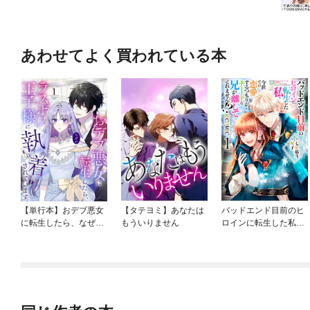
あわせてよく買われている本
【単行本】おデブ悪女
【タテヨミ】あなたは
バッドエンド目前のヒ
に転生したら、なぜか
もういりません
ロインに転生した私、
ラスボス王子様に執着
今世では恋愛するつも
されています
りがチートな兄が離し
てくれません！？@C
OMIC