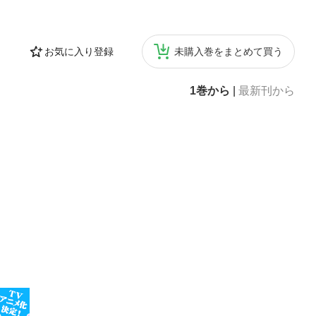
お気に入り登録
未購入巻をまとめて買う
1巻から
|
最新刊から