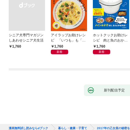
シニア犬専門マガジン
アイラップお助けレシ
ホットクックお助けレ
しあわせシニア犬生活
ピ 「いつも」も「も
シピ 肉と魚のおか
しも」もおいしい！
ず 少ない材料＆調味
1,760
1,760
￥1,760
料で、あとはスイッチ
新着
新着
ポン！
新刊配信予定
漫画無料試し読みならdブック
暮らし・健康・子育て
2017年の乙女座の秘密