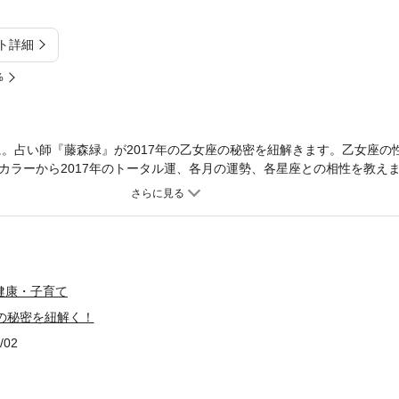
ト詳細
%
あなたに。占い師『藤森緑』が2017年の乙女座の秘密を紐解きます。乙女座
カラーから2017年のトータル運、各月の運勢、各星座との相性を教えま
プロ活動を開始。占い館・占いコーナー・電話鑑定・鑑定イベント等で
客で一杯の状態に。その後、占い原稿執筆専門の事務所を開設。２００
して設立。著書は１０冊以上。テレビ、イベント、雑誌掲載、各メディ
多い。
健康・子育て
座の秘密を紐解く！
/02