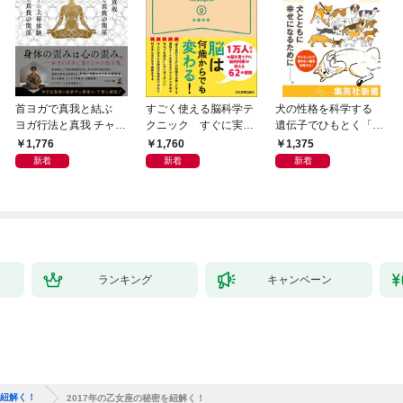
首ヨガで真我と結ぶ
すごく使える脳科学テ
犬の性格を科学する
ヨガ行法と真我 チャク
クニック すぐに実践
遺伝子でひもとく「最
ラと真我の関係 クンダ
したくなる
良の友」の進化
1,776
1,760
1,375
リーニ上昇体験 次元上
新着
新着
新着
昇と真我の関係
ランキング
キャンペーン
を紐解く！
2017年の乙女座の秘密を紐解く！