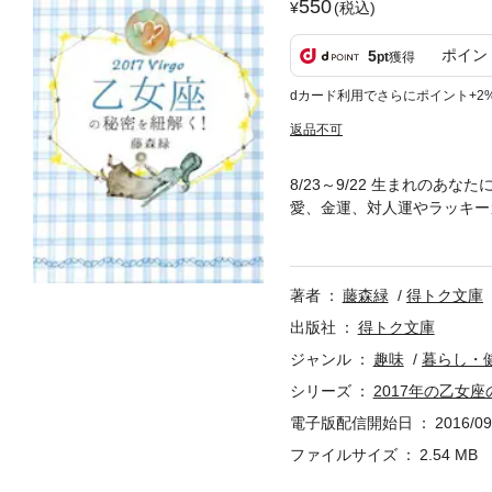
550
(税込)
ポイン
5
pt
獲得
dカード利用でさらにポイント+2
返品不可
8/23～9/22 生まれの
愛、金運、対人運やラッキー
介：藤森緑 １９９２年から
上を鑑定し、どこも常に指名
限会社藤森緑占い事務所」と
著者
藤森緑
得トク文庫
執筆経験は数え切れないほど
出版社
得トク文庫
ジャンル
趣味
暮らし・
シリーズ
2017年の乙女
電子版配信開始日
2016/09
ファイルサイズ
2.54 MB