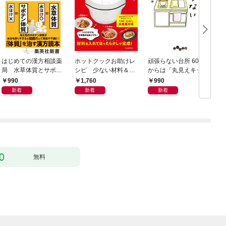
はじめての漢方相談薬
ホットクックお助けレ
頑張らない台所 60歳
お
局 水草体質とサボテ
シピ 少ない材料＆調
からは「丸見えキッチ
ン体質
味料で、あとはスイッ
ン」でラクしておいし
990
1,760
990
チポン！
い
新着
新着
新着
無料