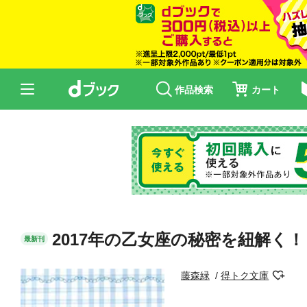
作品検索
カート
2017年の乙女座の秘密を紐解く！
最新刊
藤森緑
得トク文庫