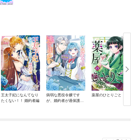
王太子妃になんてなり
病弱な悪役令嬢です
薬屋のひとりごと
たくない！！ 婚約者編
が、婚約者が過保護す
ぎて逃げ出したい(私た
ち犬猿の仲でしたよ
ね！？)