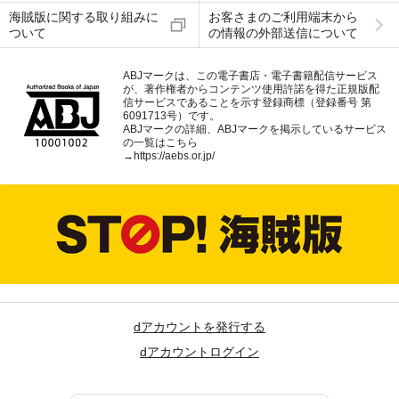
海賊版に関する取り組みに
お客さまのご利用端末から
ついて
の情報の外部送信について
ABJマークは、この電子書店・電子書籍配信サービス
が、著作権者からコンテンツ使用許諾を得た正規版配
信サービスであることを示す登録商標（登録番号 第
6091713号）です。
ABJマークの詳細、ABJマークを掲示しているサービス
の一覧はこちら
→
https://aebs.or.jp/
dアカウントを発行する
dアカウントログイン