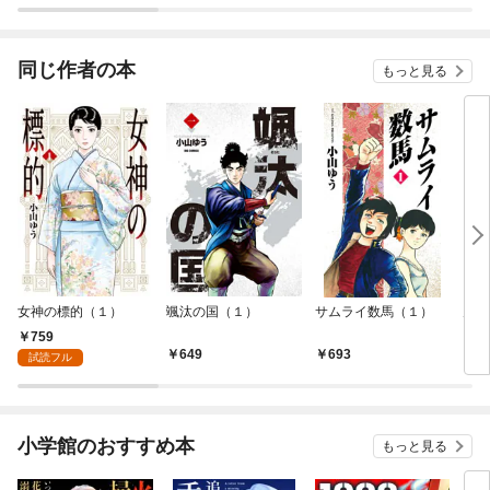
同じ作者の本
もっと見る
女神の標的（１）
颯汰の国（１）
サムライ数馬（１）
男ぞ
759
649
693
6
試読フル
小学館のおすすめ本
もっと見る