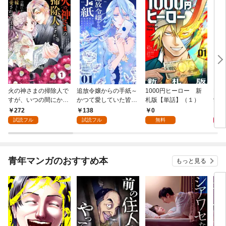
火の神さまの掃除人で
追放令嬢からの手紙～
1000円ヒーロー 新
DIM
すが、いつの間にか花
かつて愛していた皆さ
札版【単話】（１）
9.
嫁として溺愛されてい
まへ 私のことなどお忘
272
138
0
8
ます【単話】（１）
れですか？～【単話】
試読フル
試読フル
無料
（１）
青年マンガのおすすめ本
もっと見る