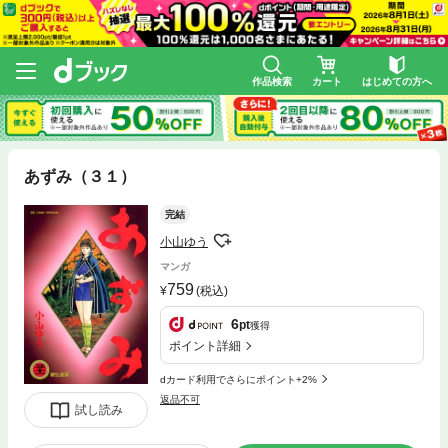
作品検索
カート
はじめての方へ
あずみ（３１）
完結
小山ゆう
マンガ
759
(税込)
6
pt
獲得
ポイント詳細
dカード利用でさらにポイント+2%
返品不可
試し読み