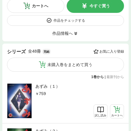
カートへ
今すぐ買う
作品をチェックする
作品情報へ
全48冊
シリーズ
お気に入り登録
完結
未購入巻をまとめて買う
1巻から
|
最新刊から
あずみ（１）
759
試し読み
カートへ
あずみ（２）