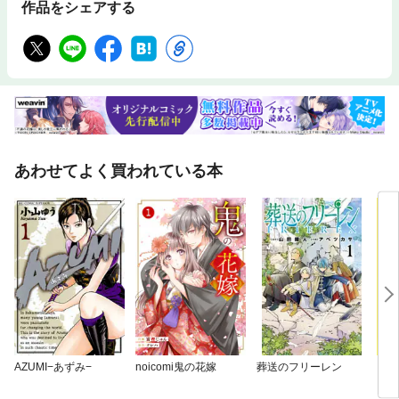
作品をシェアする
あわせてよく買われている本
AZUMI−あずみ−
noicomi鬼の花嫁
葬送のフリーレン
ゴル