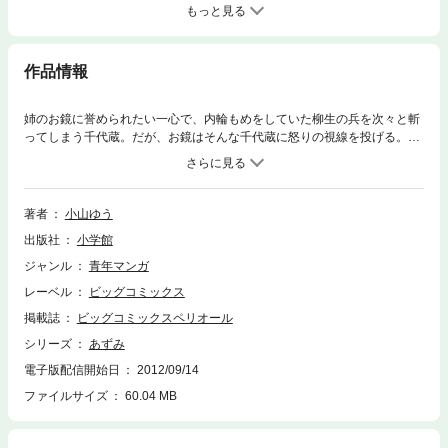
もっと見る
作品情報
姉のお鏡に誉められたい一心で、内輪もめをしていた柳生の兵を次々と斬
ってしまう千代蔵。だが、お鏡はそんな千代蔵に怒りの視線を投げる。あ
てもなくさまよう傷心の千代蔵を偶然目撃したあずみは、用心のため後を
追いかけるが、ふとしたことから彼と心を通わせることに…
著者
小山ゆう
出版社
小学館
ジャンル
青年マンガ
レーベル
ビッグコミックス
掲載誌
ビッグコミックスペリオール
シリーズ
あずみ
電子版配信開始日
2012/09/14
ファイルサイズ
60.04 MB