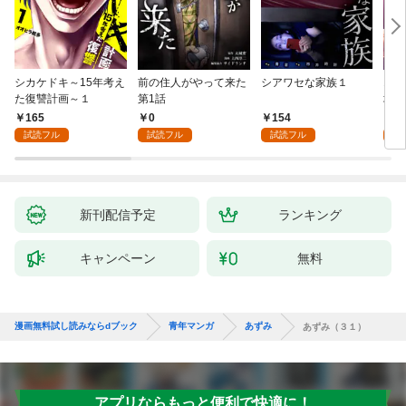
シカケドキ～15年考え
前の住人がやって来た
シアワセな家族１
16
た復讐計画～１
第1話
地獄
165
0
154
1
試読フル
試読フル
試読フル
試
新刊配信予定
ランキング
キャンペーン
無料
漫画無料試し読みならdブック
青年マンガ
あずみ
あずみ（３１）
アプリならもっと便利で快適に！