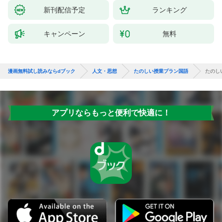
新刊配信予定
ランキング
キャンペーン
無料
漫画無料試し読みならdブック
人文・思想
たのしい授業プラン国語
たのし
アプリならもっと便利で快適に！