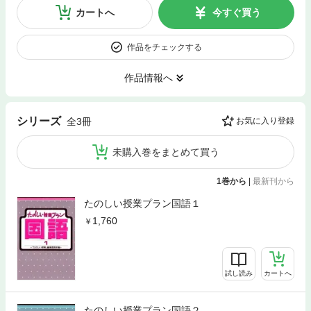
カートへ
今すぐ買う
作品をチェックする
作品情報へ
シリーズ
全3冊
お気に入り登録
未購入巻をまとめて買う
1巻から
|
最新刊から
たのしい授業プラン国語１
1,760
試し読み
カートへ
たのしい授業プラン国語２