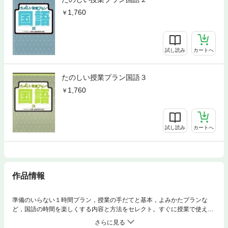
1,760
試し読み
カートへ
たのしい授業プラン国語３
1,760
試し読み
カートへ
作品情報
準備のいらない１時間プラン，授業の手だてと基本，よみかたプランな
ど，国語の時間を楽しくする内容と方法をセレクト。すぐに授業で使えま
す。 ★★ もくじ ★★私の国語科授業法ことばであそぼう！最初の授
業は「アクロスティックで自己紹介」授業参観に「はるなつあきふゆ」の