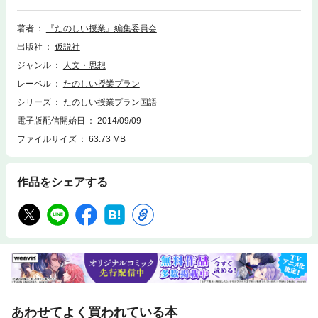
授業／漢字慣用句トランプを使った授業，他書きたくなる作文書きたいこ
とを書く作文の授業／宝島をたんけんしよう！原稿書き方テクニック，他
著者
『たのしい授業』編集委員会
これで漢字もいいカンジ！漢字が好きになる漢字部首カルタ／漢字の原子
出版社
仮説社
に名前をつけよう，他読むだけで楽しい 読むだけが楽しい『たあんきぽ
おんきたんころりん』の授業……読むだけで楽しい読むだけが楽しいもう
ジャンル
人文・思想
やめられません朝の連続小説，他予想しながら読む授業プラン〈おおか
レーベル
たのしい授業プラン
み〉／おじさんのかさ，他五味太郎ランド講演記録 絵本づくりの視点か
ら／五味太郎さんの絵本でたのしい授業，他準備のいらない１時間ものプ
シリーズ
たのしい授業プラン国語
ラン集※この商品は紙の書籍のページを画像にした電子書籍です。文字だ
電子版配信開始日
2014/09/09
けを拡大することはできませんので、予めご了承ください。試し読みファ
ファイルサイズ
63.73 MB
イルにより、ご購入前にお手持ちの端末での表示をご確認ください。
作品をシェアする
あわせてよく買われている本