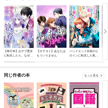
【単行本】おデブ悪女
【タテヨミ】あなたは
バッドエンド目前のヒ
【タ
に転生したら、なぜか
もういりません
ロインに転生した私、
リ〜
ラスボス王子様に執着
今世では恋愛するつも
されています
りがチートな兄が離し
てくれません！？@C
OMIC
同じ作者の本
もっと見る