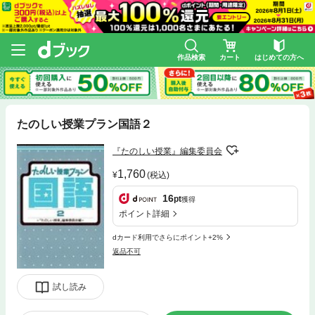
作品検索
カート
はじめての方へ
たのしい授業プラン国語２
『たのしい授業』編集委員会
1,760
(税込)
16
pt
獲得
ポイント詳細
dカード利用でさらにポイント+2%
返品不可
試し読み