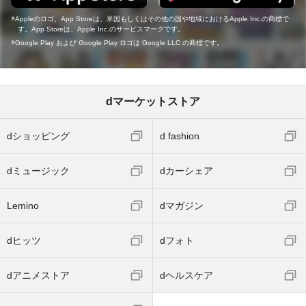
Appleのロゴ、App Storeは、米国もしくはその他の国や地域におけるApple Inc.の商標で
す。App Storeは、Apple Inc.のサービスマークです。
Google Play および Google Play ロゴは Google LLC の商標です。
dマーケットストア
dショッピング
d fashion
dミュージック
dカーシェア
Lemino
dマガジン
dヒッツ
dフォト
dアニメストア
dヘルスケア