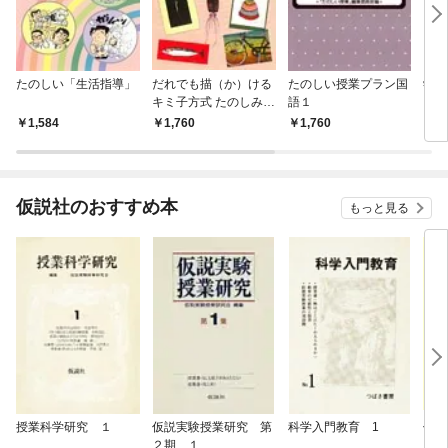
たのしい「生活指導」
だれでも描（か）ける
たのしい授業プラン国
学級
キミ子方式 たのしみ
語１
方・教え方入門
1,584
1,760
1,760
1,
仮説社のおすすめ本
もっと見る
授業科学研究 １
仮説実験授業研究 第
科学入門教育 1
仮説
２期 １
３期