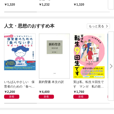
1,320
1,232
1,320
1,
人文・思想のおすすめ本
もっと見る
いちばんやさしい 保
新約聖書 本文の訳
実は私、転生９回生で
自閉
育者のための「食べな
す マンガ 私の前世
が小
い子」サポートＢＯＯ
物語
あう
2,200
4,400
1,760
2,
Ｋ 偏食・少食のお悩
新着
新着
新着
み解決！