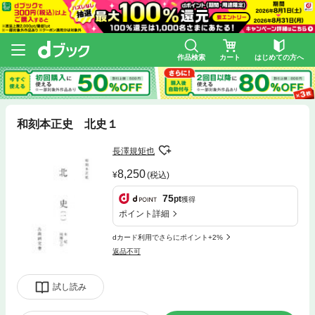
作品検索
カート
はじめての方へ
和刻本正史 北史１
長澤規矩也
8,250
(税込)
75
pt
獲得
ポイント詳細
dカード利用でさらにポイント+2%
返品不可
試し読み