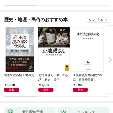
歴史・地理・民俗のおすすめ本
もっと見る
君主で読み解く世界史
お地蔵さん 救いの説
漢代官吏登用制度の研
親
話・歴史・民俗
究（東洋學叢書）
直立
迫る
1,210
1,100
9,900
1,
新着
新着
新着
新刊配信予定
ランキング