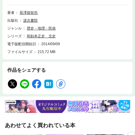
文化を研究・理解する上に、「正史」の存在は欠くべからざるものである
ことはいうまでもない。遠く奈良・平安時代の昔から我々日本人は中国の
優れた文化を吸収し、日本独自の文化を創造してきたが、異民族の文化を
著者
長澤規矩也
一般に普及し血肉とする上で、我々の祖先は「漢文を返り点送り仮名をも
出版社
汲古書院
って読む」という方法をとった。「正史」訓点本は江戸幕府の命により各
藩が荻生徂徠ら当代一流の学者を動員し、藩の名誉をかけて板行したもの
ジャンル
歴史・地理・民俗
である。本書は、中国研究者のみならず国史・国文・美術史など各分野の
シリーズ
和刻本正史 北史
研究に必備の書である。
電子版配信開始日
2014/09/09
ファイルサイズ
215.72 MB
作品をシェアする
あわせてよく買われている本