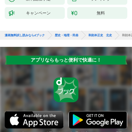
キャンペーン
無料
漫画無料試し読みならdブック
歴史・地理・民俗
和刻本正史 北史
和刻本
アプリならもっと便利で快適に！