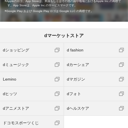
Appleのロゴ、App Storeは、米国もしくはその他の国や地域におけるApple Inc.の商標で
す。App Storeは、Apple Inc.のサービスマークです。
Google Play および Google Play ロゴは Google LLC の商標です。
dマーケットストア
dショッピング
d fashion
dミュージック
dカーシェア
Lemino
dマガジン
dヒッツ
dフォト
dアニメストア
dヘルスケア
ドコモスポーツくじ