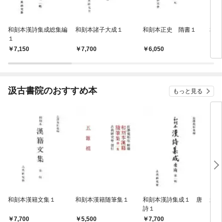
和刻本漢詩集成総集編
和刻本諸子大成１
和刻本正史 隋書１
和刻
１
7,150
7,700
6,050
7,
汲古書院のおすすめ本
もっと見る
和刻本漢籍文集１
和刻本漢籍随筆集１
和刻本漢詩集成１ 唐
影印
詩１
7,700
5,500
7,700
7,