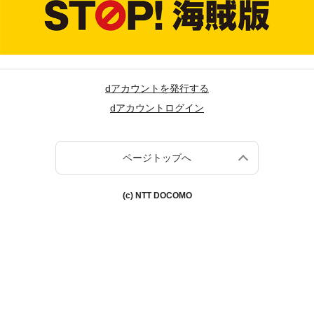
dアカウントを発行する
dアカウントログイン
ページトップへ
(c) NTT DOCOMO