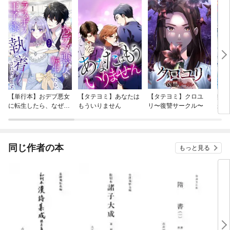
【単行本】おデブ悪女
【タテヨミ】あなたは
【タテヨミ】クロユ
病弱
に転生したら、なぜか
もういりません
リ〜復讐サークル〜
が、
ラスボス王子様に執着
ぎて
されています
たち
ね！
同じ作者の本
もっと見る