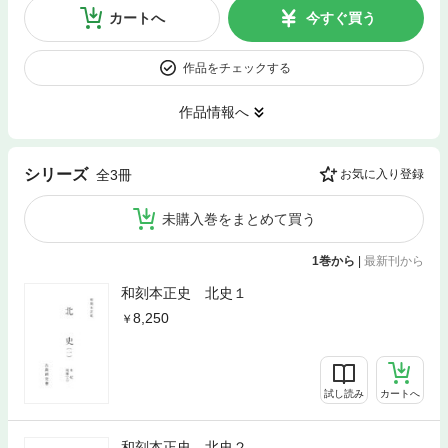
カートへ
今すぐ買う
作品をチェックする
作品情報へ
シリーズ
全3冊
お気に入り登録
未購入巻をまとめて買う
1巻から
|
最新刊から
和刻本正史 北史１
8,250
試し読み
カートへ
和刻本正史 北史２