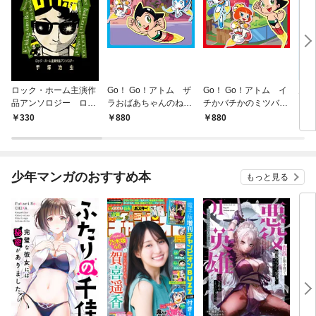
ロック・ホーム主演作
Go！ Go！アトム ザ
Go！ Go！アトム イ
火の
品アンソロジー ロッ
ラおばあちゃんのねが
チかバチかのミツバチ
ク祭（フェスティバ
い
ミッション
330
880
880
3
ル）
少年マンガのおすすめ本
もっと見る