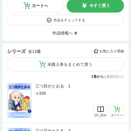
カートへ
今すぐ買う
作品をチェックする
作品情報へ
シリーズ
全13冊
お気に入り登録
未購入巻をまとめて買う
1巻から
|
最新刊から
三つ目がとおる 1
330
試し読み
カートへ
三つ目がとおる 2