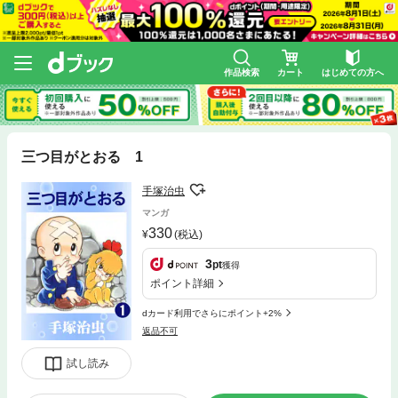
作品検索
カート
はじめての方へ
三つ目がとおる 1
手塚治虫
マンガ
330
(税込)
3
pt
獲得
ポイント詳細
dカード利用でさらにポイント+2%
返品不可
試し読み