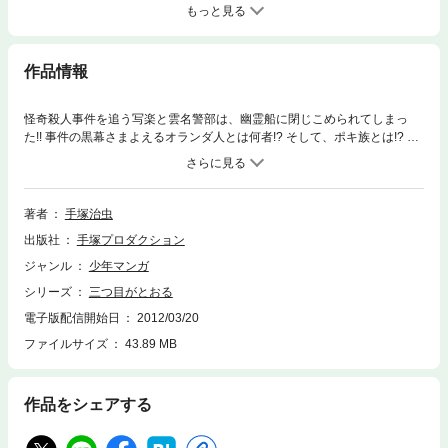
もっと見る
作品情報
怪奇殺人事件を追う写楽と雲名警部は、幽霊船に閉じこめられてしまっ
た!! 事件の黒幕さまよえるオランダ人とは何者!? そして、ポキ族とは!? 深
まる謎に、三つ目の超能力がさえる! 話題の新伝奇ロマン第1弾!!
著者
手塚治虫
出版社
手塚プロダクション
ジャンル
少年マンガ
シリーズ
三つ目がとおる
電子版配信開始日
2012/03/20
ファイルサイズ
43.89 MB
作品をシェアする