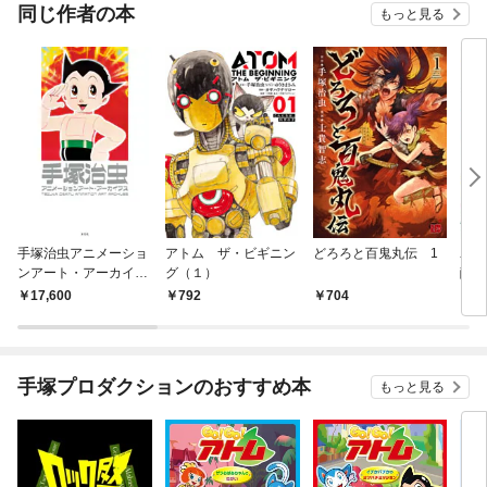
同じ作者の本
もっと見る
手塚治虫アニメーショ
アトム ザ・ビギニン
どろろと百鬼丸伝 1
ユニ
ンアート・アーカイブ
グ（１）
醒編
ス
17,600
792
704
2,
手塚プロダクションのおすすめ本
もっと見る