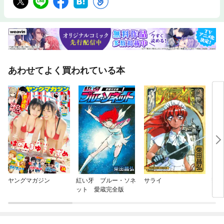
あわせてよく買われている本
ヤングマガジン
紅い牙 ブルー・ソネ
サライ
斎女
ット 愛蔵完全版