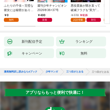
ふたりの千佳～完璧な
週刊少年チャンピオン
悪役貴族が開き直って
弱虫
彼女には秘密がありま
2026年36+37号
破滅フラグを“実力”で
IKE
した(1)
叩き折っていたら、い
0
400
770
616
6
つの間にかヒロイン達
無料
新着
試読増量
割引
試
から英雄視されるよう
になった件（コミッ
ク） 1巻
新刊配信予定
ランキング
キャンペーン
無料
漫画無料試し読みならdブック
少年マンガ
三つ目がとおる
三つ目がとおる
アプリならもっと便利で快適に！