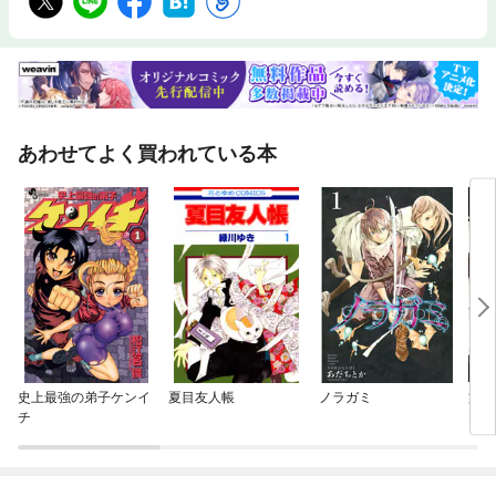
あわせてよく買われている本
史上最強の弟子ケンイ
夏目友人帳
ノラガミ
文豪
チ