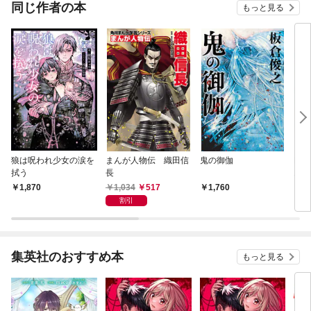
同じ作者の本
もっと見る
狼は呪われ少女の涙を
まんが人物伝 織田信
鬼の御伽
BA
拭う
長
1
1,034
517
1,870
1,760
6
割引
集英社のおすすめ本
もっと見る