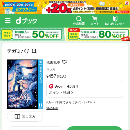
作品検索
カート
はじめての方へ
テガミバチ 11
浅田弘幸
マンガ
457
(税込)
4
pt
獲得
ポイント詳細
dカード利用でさらにポイント+2%
返品不可
試し読み