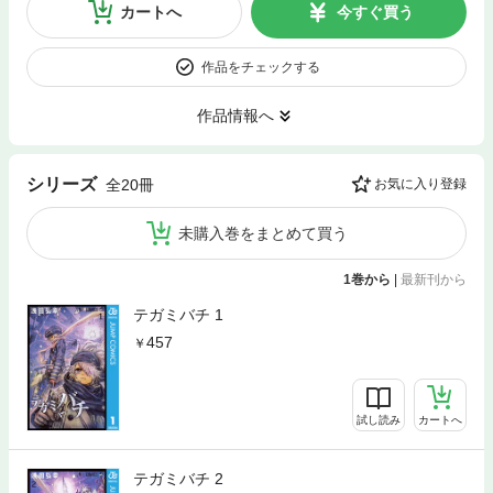
カートへ
今すぐ買う
作品をチェックする
作品情報へ
シリーズ
全20冊
お気に入り登録
未購入巻をまとめて買う
1巻から
|
最新刊から
テガミバチ 1
457
試し読み
カートへ
テガミバチ 2