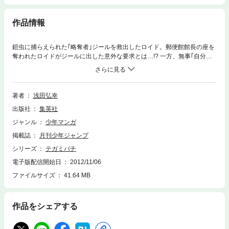
作品情報
鎧虫に捕らえられた｢略奪者｣ジールを救出したロイド。郵便館館長の座を
奪われたロイドがジールに出した意外な要求とは…!? 一方、無事｢自分の
記憶｣を取り戻し平穏な日々を過ごすゴーシュの前にロダの姿が…。
著者
浅田弘幸
出版社
集英社
ジャンル
少年マンガ
掲載誌
月刊少年ジャンプ
シリーズ
テガミバチ
電子版配信開始日
2012/11/06
ファイルサイズ
41.64 MB
作品をシェアする