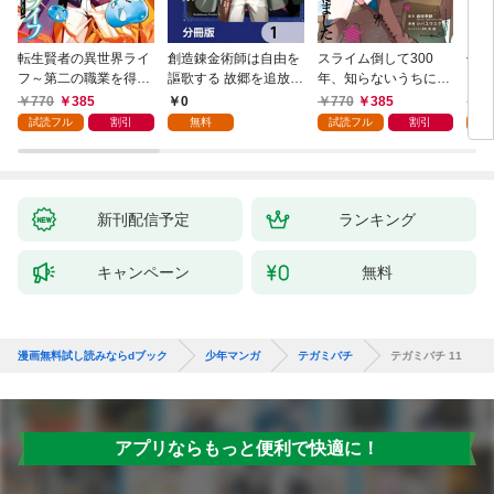
転生賢者の異世界ライ
創造錬金術師は自由を
スライム倒して300
信長
フ～第二の職業を得
謳歌する 故郷を追放さ
年、知らないうちにレ
て、世界最強になりま
れたら、魔王のお膝元
ベルMAXになってまし
770
385
0
770
385
7
した～ 1巻
で超絶効果のマジック
た 1巻
試読フル
割引
無料
試読フル
割引
試
アイテム作り放題にな
りました【分冊版】
1
新刊配信予定
ランキング
キャンペーン
無料
漫画無料試し読みならdブック
少年マンガ
テガミバチ
テガミバチ 11
アプリならもっと便利で快適に！