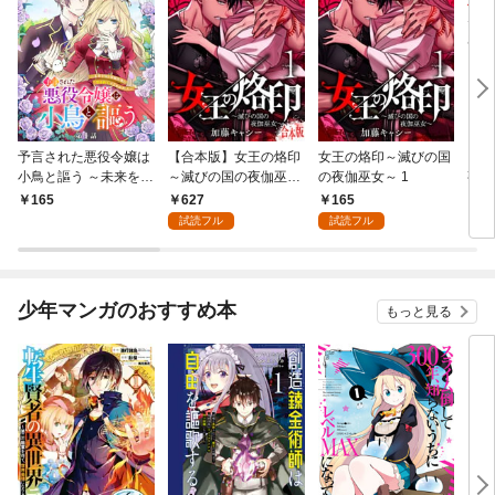
予言された悪役令嬢は
【合本版】女王の烙印
女王の烙印～滅びの国
【単
小鳥と謳う ～未来を知
～滅びの国の夜伽巫女
の夜伽巫女～ 1
熟れ
る専属執事に「君を救
～ 1
たり
627
165
165
1
う」と言われました～
試読フル
試読フル
分冊版 第1話
少年マンガのおすすめ本
もっと見る