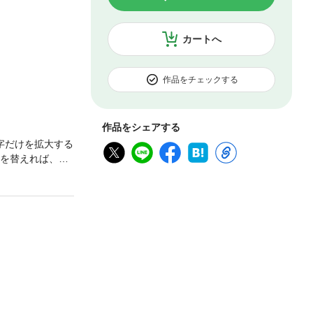
カートへ
作品をチェックする
作品をシェアする
字だけを拡大する
事を替えれば、体
りたくないな
中海食はアルツ
もの和食にオリ
います。この本
オイルを使うこ
に変わります。