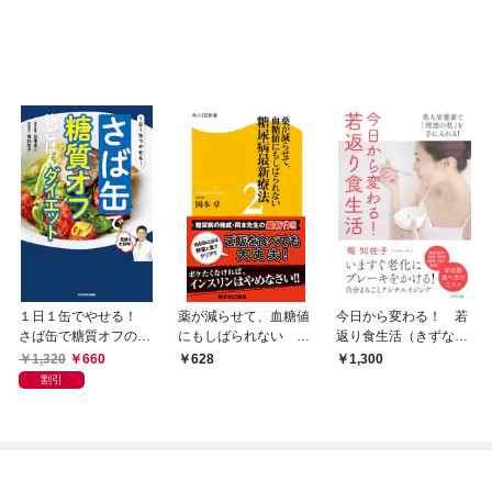
１日１缶でやせる！
薬が減らせて、血糖値
今日から変わる！ 若
さば缶で糖質オフの晩
にもしばられない 糖
返り食生活（きずな出
ごはんダイエット
尿病最新療法２
版）
1,320
660
628
1,300
割引