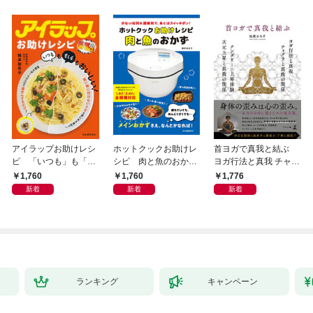
アイラップお助けレシ
ホットクックお助けレ
首ヨガで真我と結ぶ
ピ 「いつも」も「も
シピ 肉と魚のおか
ヨガ行法と真我 チャク
しも」もおいしい！
ず 少ない材料＆調味
ラと真我の関係 クンダ
1,760
1,760
1,776
料で、あとはスイッチ
リーニ上昇体験 次元上
新着
新着
新着
ポン！
昇と真我の関係
ランキング
キャンペーン