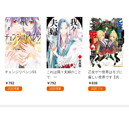
チェンジリベンジ01
これは我々夫婦のこと
乙女ゲー世界はモブに
で、一
厳しい世界です【共和
国編】 ０１
792
792
836
試読増量
試読増量
試読フル