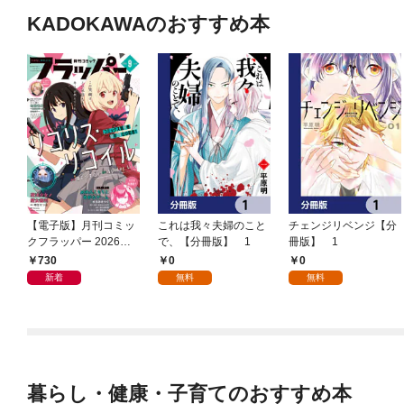
KADOKAWAのおすすめ本
【電子版】月刊コミッ
これは我々夫婦のこと
チェンジリベンジ【分
クフラッパー 2026年9
で、【分冊版】 1
冊版】 1
月号
730
0
0
新着
無料
無料
暮らし・健康・子育てのおすすめ本