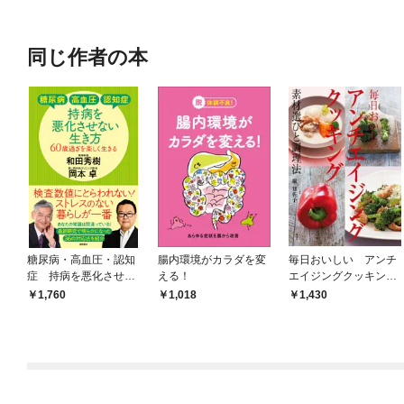
同じ作者の本
糖尿病・高血圧・認知
腸内環境がカラダを変
毎日おいしい アンチ
症 持病を悪化させな
える！
エイジングクッキン
い生き方 ６０歳過ぎ
グ 素材選びと調理法
1,760
1,018
1,430
を楽しく生きる