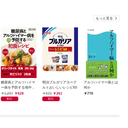
もっと見る
糖尿病とアルツハイマ
明治ブルガリアヨーグ
アルツハイマー病とは
ー病を予防する地中海
ルトおいしいレシピ60
何か
式和食レシピ
1,257
628
523
261
770
割引
割引