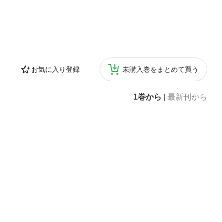
お気に入り登録
未購入巻をまとめて買う
1巻から
|
最新刊から