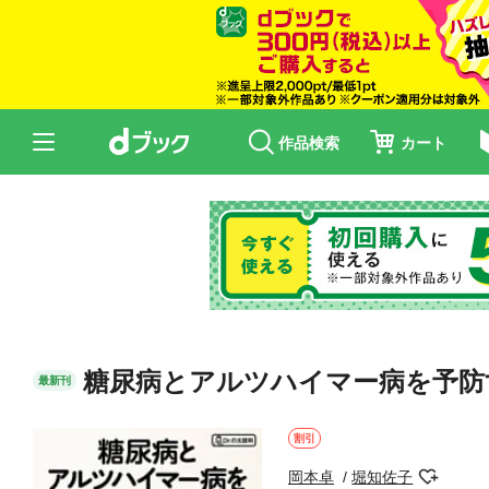
作品検索
カート
糖尿病とアルツハイマー病を予防
最新刊
割引
岡本卓
堀知佐子