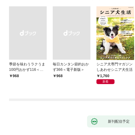
季節を味わうラクうま
毎日カンタン節約おか
シニア犬専門マガジン
100円おかず116＜電
ず366＜電子新版＞
しあわせシニア犬生活
子新版＞
1,760
￥968
￥968
新着
新刊配信予定