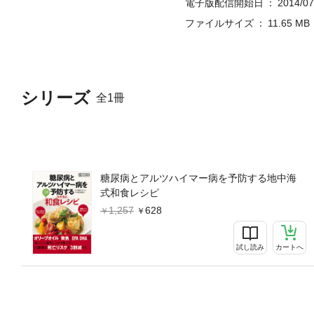
電子版配信開始日
2014/07
ファイルサイズ
11.65 MB
シリーズ
全1冊
糖尿病とアルツハイマー病を予防する地中海
式和食レシピ
1,257
628
試し読み
カートへ