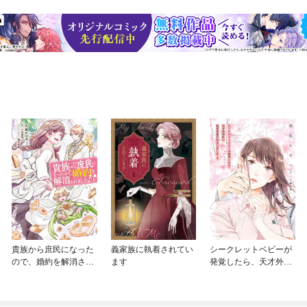
貴族から庶民になった
義家族に執着されてい
シークレットベビーが
ので、婚約を解消され
ます
発覚したら、天才外科
ました！
医の執着求愛が始まり
ました