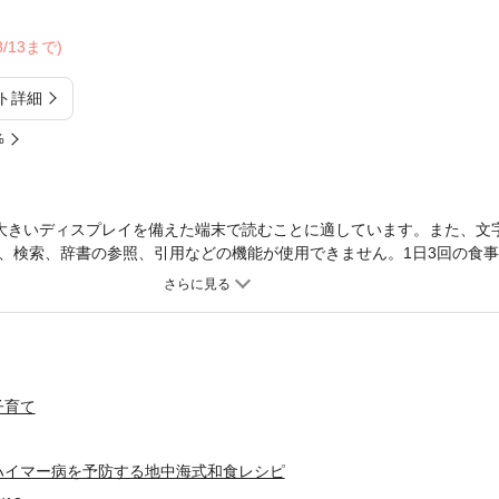
08/13まで)
ト詳細
%
大きいディスプレイを備えた端末で読むことに適しています。また、文
、検索、辞書の参照、引用などの機能が使用できません。1日3回の食
糖尿病になりたくないなら、ボケたくないなら、心筋梗塞や脳卒中にな
をたっぷり食べる地中海食をとり入れましょう。最新のデータから、地
知症を予防する効果があることがわかってきています。とはいえ、いつ
カロリーオーバーになってしまい、かえって生活習慣病が悪化してしま
ブオイルをたっぷり使っているのに、カロリー控えめ。また、オリーブ
深みとコクが出るので、いつもの和食が旨みたっぷりの、おいしい和食
子育て
ハイマー病を予防する地中海式和食レシピ