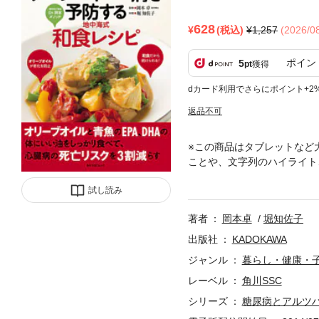
628
(税込)
1,257
(2026/
ポイン
5
pt
獲得
dカード利用でさらにポイント+2
返品不可
※この商品はタブレットなど
ことや、文字列のハイライト
は細胞から健康になります。
試し読み
ら、体にいいオリーブオイル
ハイマー病をはじめとする認
著者
岡本卓
堀知佐子
ーブオイルをかけるだけでは
で紹介したレシピは、オリー
出版社
KADOKAWA
とで、塩分が少なくても味に
ジャンル
暮らし・健康・
レーベル
角川SSC
シリーズ
糖尿病とアルツ