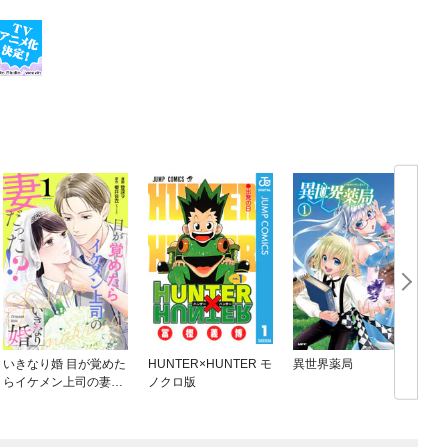
いきなり婚 目が覚めた
HUNTER×HUNTER モ
異世界薬局
らイケメン上司の妻だ
ノクロ版
った！？