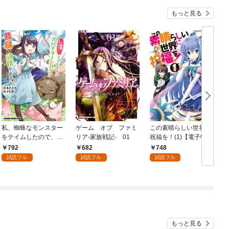
もっと見る
私、蜘蛛なモンスター
ゲーム オブ ファミ
この素晴らしい世界に
をテイムしたので、ス
リア-家族戦記- 01
祝福を！(1)【電子特別
パイダーシルクで裁縫
版】
792
682
748
を頑張ります！ 1
試読フル
試読フル
試読フル
もっと見る