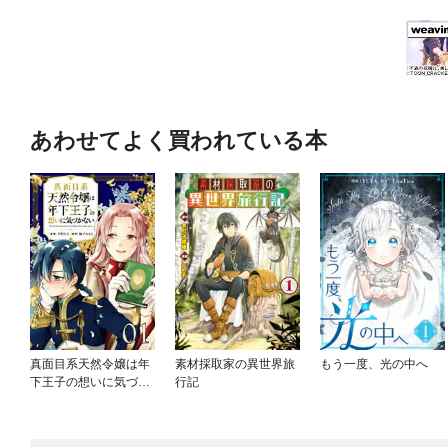
あわせてよく買われている本
真面目系天然令嬢は年
素材採取家の異世界旅
もう一度、光の中へ
下王子の想いに気づか
行記
ない【単話版】