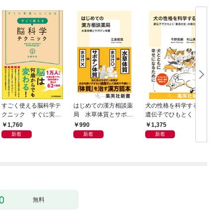
すごく使える脳科学テ
はじめての漢方相談薬
犬の性格を科学する
クニック すぐに実践
局 水草体質とサボテ
遺伝子でひもとく「最
したくなる
ン体質
良の友」の進化
1,760
990
1,375
新着
新着
新着
無料