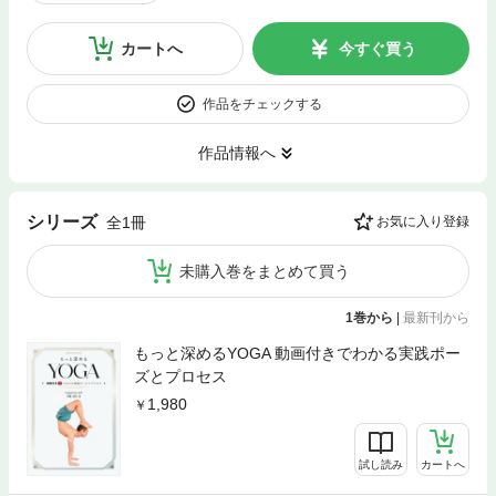
カートへ
今すぐ買う
作品をチェックする
作品情報へ
シリーズ
全1冊
お気に入り登録
未購入巻をまとめて買う
1巻から
|
最新刊から
もっと深めるYOGA 動画付きでわかる実践ポー
ズとプロセス
1,980
試し読み
カートへ