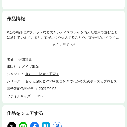
作品情報
※この商品はタブレットなど大きいディスプレイを備えた端末で読むこと
に適しています。また、文字だけを拡大することや、文字列のハイライ
ト、検索、辞書の参照、引用などの機能が使用できません。★ 本質を大
切に、道を究める1冊。★ アーサナとシークエンスを 質の高い実演
で解説。◇◆◇ 著者からのコメント ◇◆◇この本にまとめられている内
容は、ヨガにおけるアーサナ（= ヨガポーズ）を習得していくための方法
著者
伊藤清史
と実践です。決して難しいことが書かれているわけではありません。「理
出版社
メイツ出版
解すること」はむしろ簡単だと思います。理解するだけなら、本を読んだ
り、話を聞けばわかりますが、実際にやることは別ものです。要するに、
ジャンル
暮らし・健康・子育て
できるためのコツを掴むのは練習が必要であるということです。実は「ア
シリーズ
もっと深めるYOGA 動画付きでわかる実践ポーズとプロセス
ーサナ」で上達のコツを掴むことは、ある意味、偶然でもあると考えてい
ます。偶然というのは確率的に起こるということです。ヨガの練習を継続
電子版配信開始日
2026/05/02
することでコツを掴む確率は高まります。アーサナは呼吸法や瞑想法のた
ファイルサイズ
- MB
めの準備であり、そのための身体づくりです。アーサナをマスターするこ
とがヨガの目的ではありません。スポーツ選手が筋力トレーニングをする
のは必要な筋力をつけるためであり、その競技での成績を上げるためで
作品をシェアする
す。決して筋力トレーニングが目的ではありません。ヨガもアーサナが目
的ではありませんし、アーサナは人と競うものでもありません。ヨガを実
践していけば、徐々に人間関係にも変化が現れます。感情的になることが