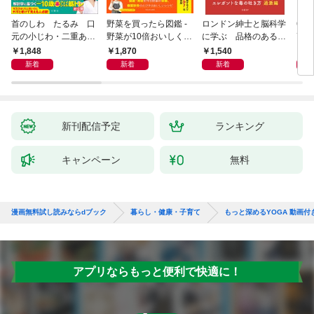
首のしわ たるみ 口
野菜を買ったら図鑑 -
ロンドン紳士と脳科学
65
元の小じわ・二重あ
野菜が10倍おいしくな
に学ぶ 品格のあるマ
高の
ご 何歳からでもここ
る保存法と64のレシピ
ウントのとり方
1,848
1,870
1,540
8
まで若くなる！ 名医
-
新着
新着
新着
が教える最新１分体操
大全
新刊配信予定
ランキング
キャンペーン
無料
漫画無料試し読みならdブック
暮らし・健康・子育て
もっと深めるYOGA 動画
アプリならもっと便利で快適に！