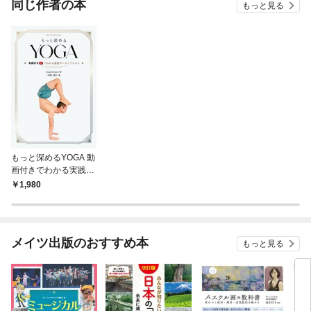
同じ作者の本
もっと見る
もっと深めるYOGA 動
画付きでわかる実践ポ
ーズとプロセス
1,980
メイツ出版のおすすめ本
もっと見る