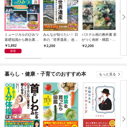
ミュージカルのひみつ
みんなが知りたい！ 日
パステル画の教科書 差
自由
基礎知識から舞台裏ま
本の「世界遺産」 改訂
がつく画材・構図・表
く！
で まるっとフカボリB
版 未来に遺すわたした
現技法を極める
乳パ
1,892
2,200
2,200
1,
OOK
ちの文化と自然
作 
新着
暮らし・健康・子育てのおすすめ本
もっと見る