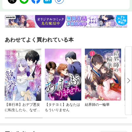
減り、刺激を求めることも少なくなります。そうすると生活の中で調和の
とれた身体になっていくことにつながります。ヨガを実践していくこと
で、地球全体が調和のとれた方向に行くと考えます。本書ではヨガのなか
でもアーサナに特化して解説し、そしてアーサナのプラクティスのヒント
をまとめました。ヨガを通じて身軽に、気軽に、爽やかになってほしいと
思います。ヨガはとても楽しいものです。その楽しさが伝われば幸いで
す。EngawaYoga 主宰伊藤 清史◇◆◇ 主な目次 ◇◆◇☆ CHAPTER1
あわせてよく買われている本
ベーシックアーサナ カラダの土台づくり＊ 太陽礼拝＊ シールシャ・シ
ークエンス＊ ヴィラバドラ・シークエンス・・・など☆ CHAPTER2ス
タンダードアーサナ 次への橋渡し＊ カピンジャラのためのシークエンス
＊ ヴァルキリアのためのシークエンス＊ ブジャダンダ―サナのための
シークエンス・・・など☆ CHAPTER3アドバンスア―サナ いつかを今
に＊ カピンジャラ・アーサナ＊ ブジャダンダ・アーサナ＊ バイラヴ
ァ・アーサナ・・・など☆ CHAPTER4アドバンスフロー あなたの向い
ている方向は？ ＊ ヴィヴァリタチャクラ・フロー＊ ガンダベルン
ダ・フロー＊ ハヌマーン・フロー・・・など
【単行本】おデブ悪女
【タテヨミ】あなたは
結界師の一輪華
バッ
に転生したら、なぜか
もういりません
ロイ
ラスボス王子様に執着
今世
されています
りが
てく
OMI