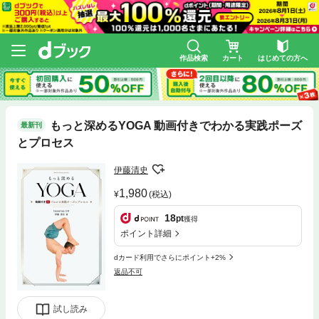
作品検索
カート
はじめての方へ
もっと深めるYOGA 動画付きでわかる実践ポーズ
最新刊
とプロセス
伊藤清史
1,980
(税込)
18
pt
獲得
ポイント詳細
dカード利用でさらにポイント+2%
返品不可
試し読み