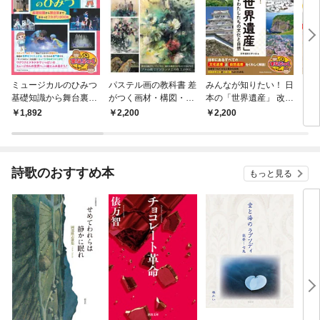
ミュージカルのひみつ
パステル画の教科書 差
みんなが知りたい！ 日
自由
基礎知識から舞台裏ま
がつく画材・構図・表
本の「世界遺産」 改訂
く！
で まるっとフカボリB
現技法を極める
版 未来に遺すわたした
乳パ
1,892
2,200
2,200
1,
OOK
ちの文化と自然
作 
詩歌のおすすめ本
もっと見る