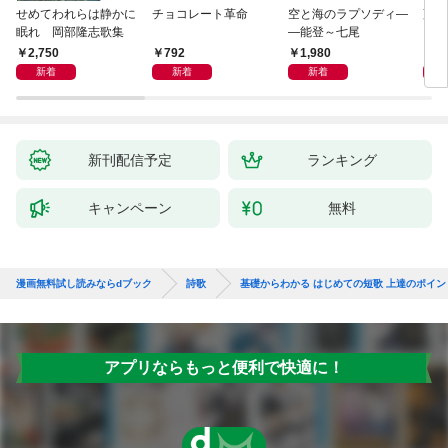
せめてわれらは静かに
チョコレート革命
空と海のラプソディ―
藤原
眠れ 岡部隆志歌集
―能登～七尾
2,750
792
1,980
1,
新着
新着
新着
新刊配信予定
ランキング
キャンペーン
無料
漫画無料試し読みならdブック
詩歌
基礎からわかる はじめての短歌 上達のポイン
アプリならもっと便利で快適に！