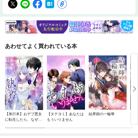
賀 総監督谷本 正美◇◆◇ 主な目次 ◇◆◇☆PART1 鉄壁の守りをつく
る＊ 守備を強化して確実にアウトをとる＊ すばやく動き出せる体制で
打球を待つ＊ 打球の正面に入ってグラブを下から出す＊ グラブをさば
いて左右のゴロに対応する・・・など☆PART2 エースをつくる＊ ピッ
チャーを中心に失点の少ないチームを目指す＊ 体の前にグラブをセット
してから投球する＊ 腕を大きく回転させてミットに投げ込む＊ ステッ
プ数を増やしてより前でリリースする・・・など☆PART3 打線の得点力
をアップする＊ スピードに対応できるバッティングを身につける＊ 構
あわせてよく買われている本
えからトップをつくってボールを待つ＊ バットを平行気味にレベルスイ
ングする＊ 最短距離でバットをボールに当てる・・・など☆PART4 ポ
ジション別の守備力を強化する＊ 各ポジションで競争しレギュラーをつ
くる＊ 体をいかして送球を確実にキャッチする＊ フットワークを使っ
て軽快にさばく＊ 前に出て捕球しながら投げる方向にステップす
る・・・など☆PART5 総力で得点力をアップする＊ スピードを落とさ
ずベースランニングする＊ バットにあたったら全力で駆け抜ける＊ ス
ピードを緩めずスライディングする＊ タッチをかわしてベースにふれ
る・・・など☆PART6 勝利を決める戦術・フォーメーション＊ チーム
全員が意識を集中してプレーする＊ 中継のカットマンにすばやく返球す
る＊ ベースカバーのタイミングにあわせて送球する＊ バントシフトで
相手のチャンスをつぶす・・・など※ 本書は2020年発行の『試合で勝て
る! 小学生のソフトボール 上達のコツ 新版』を基に、装丁・書名の変更、
【単行本】おデブ悪女
【タテヨミ】あなたは
結界師の一輪華
バッ
内容確認と必要な修正を行い「新装版」として新たに発行したものです。
に転生したら、なぜか
もういりません
ロイ
ラスボス王子様に執着
今世
されています
りが
てく