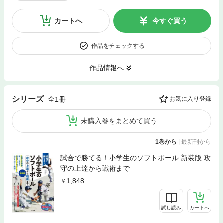
カートへ
今すぐ買う
作品をチェックする
作品情報へ
シリーズ
全1冊
お気に入り登録
未購入巻をまとめて買う
1巻から
|
最新刊から
試合で勝てる！小学生のソフトボール 新装版 攻
守の上達から戦術まで
1,848
試し読み
カートへ