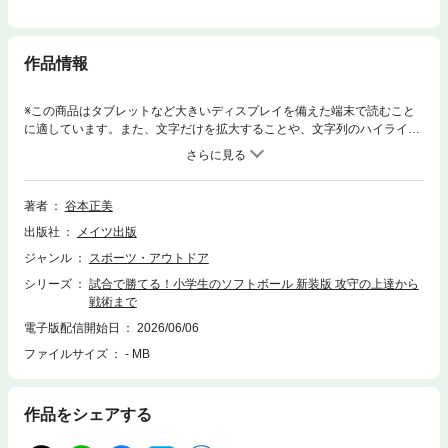
作品情報
※この商品はタブレットなど大きいディスプレイを備えた端末で読むこと
に適しています。また、文字だけを拡大することや、文字列のハイライ
ト、検索、辞書の参照、引用などの機能が使用できません。★ 全国大会
優勝へ導いた監督が 実力アップのポイントをわかりやすく解説!★「打
撃」「守備」「走塁」「フォーメーション」 ★ すぐに活きる実践スキ
ルや ポジション別のアドバイスでもっと活躍できる!◇◆◇ 監修者か
著者
谷本正美
らのコメント ◇◆◇ソフトボールの魅力は、スピード感のある試合展開で
出版社
メイツ出版
す。ソフトボールは、塁間が狭いため、選手は常に攻守において一歩目を
素早く走り出す必要があります。選手たちがグラウンドを素早く機敏に動
ジャンル
スポーツ・アウトドア
く様は、見ている人にも、心躍る高揚感を与えてくれます。日本一を目指
シリーズ
試合で勝てる！小学生のソフトボール 新装版 攻守の上達から
し、努力した日々、そして仲間達と学んだ、チームプレーの楽しさや試合
戦術まで
に勝つことで得られる達成感、チーム間での競争心というのは、この先、
どんなことに挑戦していくうえでもプラスに働くことでしょう。この本で
電子版配信開始日
2026/06/06
は、ソフトボールの守備、ピッチング、バッティングなどの基本的な技術
ファイルサイズ
- MB
から、試合で役立つ戦術のコツに至るまでを分かりやすく解説していま
す。初心者だけでなく、すでにソフトボールを始めている子が、さらにレ
ベルアップできるような内容になっていると思います。この本が一生懸
作品をシェアする
命、ソフトボールを頑張っている子どもたちをはじめ、日々子どものサポ
ートをしてくれる指導者や保護者の皆様のお役に立てたら幸いです。横須