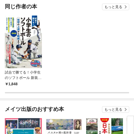
OMI
同じ作者の本
もっと見る
試合で勝てる！小学生
のソフトボール 新装版
攻守の上達から戦術ま
1,848
で
メイツ出版のおすすめ本
もっと見る