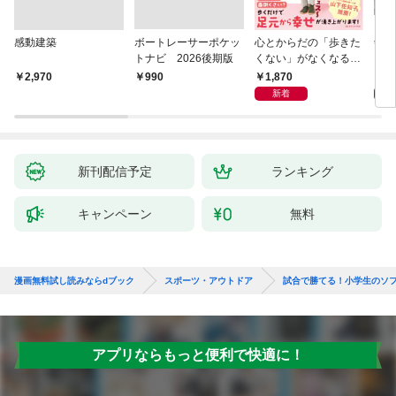
感動建築
ボートレーサーポケッ
心とからだの「歩きた
剣道
トナビ 2026後期版
くない」がなくなる
らせん流 ゆるらく歩
1,870
1,
￥2,970
￥990
き
新着
新刊配信予定
ランキング
キャンペーン
無料
漫画無料試し読みならdブック
スポーツ・アウトドア
試合で勝てる！小学生のソフ
アプリならもっと便利で快適に！