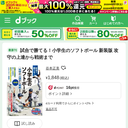
作品検索
カート
はじめての方へ
試合で勝てる！小学生のソフトボール 新装版 攻
最新刊
守の上達から戦術まで
谷本正美
1,848
(税込)
16
pt
獲得
ポイント詳細
dカード利用でさらにポイント+2%
返品不可
試し読み