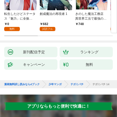
転生したけどステータ
創成魔法の再現者 1
きのした魔法工務店
王位
ス「魅力」に全振
異世界工法で最強の家
兆候
り！？(1)
づくりを（コミック）
入れ
0
682
0
748
１
る。
無料
試読フル
新刊配信予定
ランキング
キャンペーン
無料
漫画無料試し読みならdブック
少年マンガ
テガミバチ
テガミバチ 14
アプリならもっと便利で快適に！