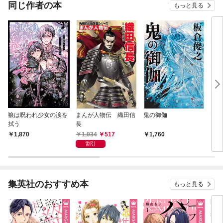
同じ作者の本
もっと見る
狼は呪われ少女の涙を
まんが人物伝 織田信
鬼の御伽
BA
拭う
長
1
1,034
517
1,870
1,760
6
割引
集英社のおすすめ本
もっと見る