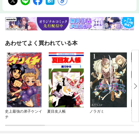
あわせてよく買われている本
史上最強の弟子ケンイ
夏目友人帳
ノラガミ
文豪
チ