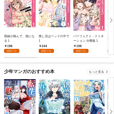
視線が絡んで、熱にな
推し活はベッドの中で
パーフェクト・ドミネ
ふし
る 1
1
ーション 分冊版 1
言っ
198
244
198
2
試読フル
試読フル
試読フル
試
少年マンガのおすすめ本
もっと見る