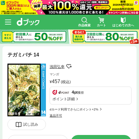
作品検索
カート
はじめての方へ
テガミバチ 14
浅田弘幸
マンガ
457
(税込)
4
pt
獲得
ポイント詳細
dカード利用でさらにポイント+2%
返品不可
試し読み