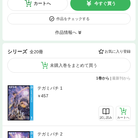
カートへ
今すぐ買う
作品をチェックする
作品情報へ
シリーズ
全20冊
お気に入り登録
未購入巻をまとめて買う
1巻から
|
最新刊から
テガミバチ 1
457
試し読み
カートへ
テガミバチ 2