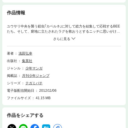
作品情報
ユウサリ中央を襲う鎧虫｢カベルネ｣に対して総力を結集して応戦するBEE
たち。そして、窮地に立たされたラグを救おうとするニッチに思いがけな
い変化が! さらに、あの男が現れて…。果たして、戦いの行方は!?
著者
浅田弘幸
出版社
集英社
ジャンル
少年マンガ
掲載誌
月刊少年ジャンプ
シリーズ
テガミバチ
電子版配信開始日
2012/11/06
ファイルサイズ
41.15 MB
作品をシェアする