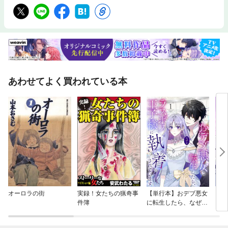
あわせてよく買われている本
オーロラの街
実録！女たちの猟奇事
【単行本】おデブ悪女
【タ
件簿
に転生したら、なぜか
もう
ラスボス王子様に執着
されています