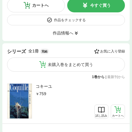
カートへ
今すぐ買う
作品をチェックする
作品情報へ
全1冊
シリーズ
お気に入り登録
完結
未購入巻をまとめて買う
1巻から
|
最新刊から
コキーユ
759
試し読み
カートへ