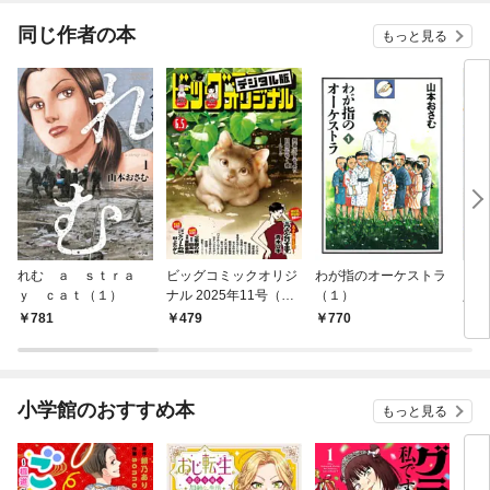
同じ作者の本
もっと見る
れむ ａ ｓｔｒａ
ビッグコミックオリジ
わが指のオーケストラ
もも
ｙ ｃａｔ（１）
ナル 2025年11号（20
（１）
人の
25年5月20日発売)
781
479
770
1,
小学館のおすすめ本
もっと見る