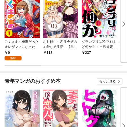
ごくまま～極道だった
おじ転生～悪役令嬢の
グランプリは私ですけ
後宮
オレがママになった話
加齢なる生活～【単
ど何か？ ～自己肯定モ
は謎
～【単話】（１）
話】（１）
ンスターのミスコン無
（１
0
118
237
2
双～【単話】（１）
無料
青年マンガのおすすめ本
もっと見る