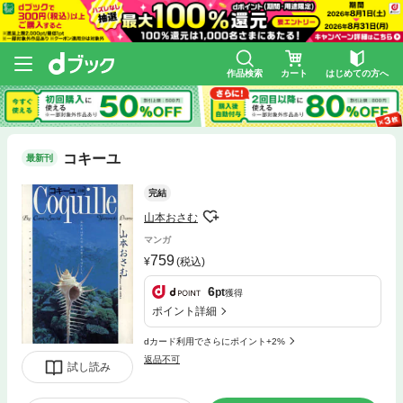
作品検索
カート
はじめての方へ
コキーユ
最新刊
完結
山本おさむ
マンガ
759
(税込)
6
pt
獲得
ポイント詳細
dカード利用でさらにポイント+2%
返品不可
試し読み