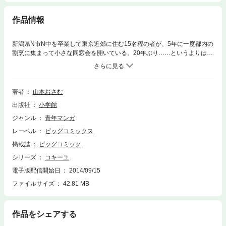
作品情報
新潟県N市N中を卒業して東京近郊に住む15名程の者が、5年に一度都内の
割烹に集まって小さな同窓会を開いている。20年ぶり……というよりは中
学を卒業して初めて同窓会にでた浦山は、同じクラスの早瀬直子と再開し
て…！？
著者
山本おさむ
出版社
小学館
ジャンル
青年マンガ
レーベル
ビッグコミックス
掲載誌
ビッグコミック
シリーズ
コキーユ
電子版配信開始日
2014/09/15
ファイルサイズ
42.81 MB
作品をシェアする