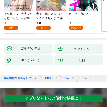
３か月なら、大丈夫だ
妻よ、僕の恋人になっ
ヒトグイ 第1話
世界
と思ってた。～留学し
てくれませんか？ 第1
レベ
た僕の留守中に、一途
話
0
0
0
0
な彼女が汚されるまで
無料
無料
試読フル
～ 1話
新刊配信予定
ランキング
キャンペーン
無料
漫画無料試し読みならdブック
青年マンガ
コキーユ
コキーユ
アプリならもっと便利で快適に！