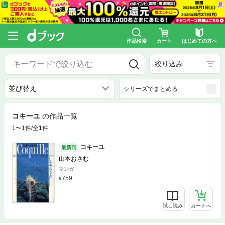
作品検索
カート
はじめての方へ
絞り込み
シリーズでまとめる
コキーユ
の作品一覧
1〜1件/全
1
件
コキーユ
最新刊
山本おさむ
マンガ
759
試し読み
カートへ