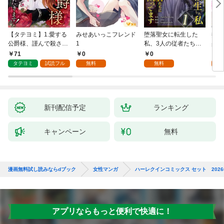
【タテヨミ】1.愛する
みせあいっこフレンド
堕落聖女に転生した
授か
公爵様、謹んで殺させ
1
私、3人の従者たちに
身籠
ていただきます！
抱かれて困ってます 第
して
71
0
0
2
1話
タテヨミ
試読フル
無料
無料
試
新刊配信予定
ランキング
キャンペーン
無料
漫画無料試し読みならdブック
女性マンガ
ハーレクインコミックス セット 2026年 
アプリならもっと便利で快適に！