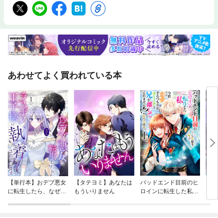
あわせてよく買われている本
【単行本】おデブ悪女
【タテヨミ】あなたは
バッドエンド目前のヒ
【タ
に転生したら、なぜか
もういりません
ロインに転生した私、
リ〜
ラスボス王子様に執着
今世では恋愛するつも
されています
りがチートな兄が離し
てくれません！？@C