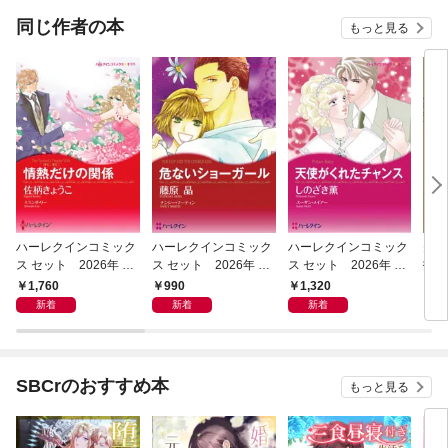
OMIC
同じ作者の本
もっと見る
ハーレクインコミック
ハーレクインコミック
ハーレクインコミック
失恋
ス セット 2026年 vo
ス セット 2026年 vo
ス セット 2026年 vo
払い
l.1082
l.958
l.1017
【分
1,760
990
1,320
1
新着
新着
新着
SBCrのおすすめ本
もっと見る