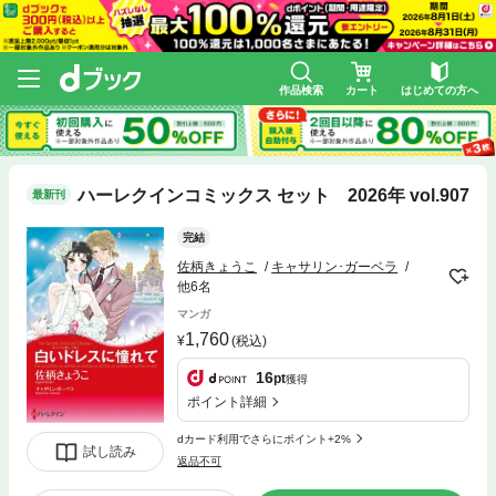
作品検索
カート
はじめての方へ
ハーレクインコミックス セット 2026年 vol.907
最新刊
完結
佐柄きょうこ
キャサリン･ガーベラ
他6名
マンガ
1,760
(税込)
16
pt
獲得
ポイント詳細
dカード利用でさらにポイント+2%
試し読み
返品不可