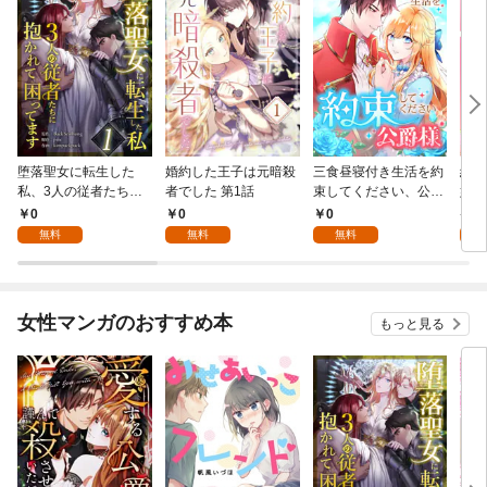
堕落聖女に転生した
婚約した王子は元暗殺
三食昼寝付き生活を約
絶対
私、3人の従者たちに
者でした 第1話
束してください、公爵
嬢は
抱かれて困ってます 第
様 1話
行本
0
0
0
7
1話
無料
無料
無料
試
女性マンガのおすすめ本
もっと見る