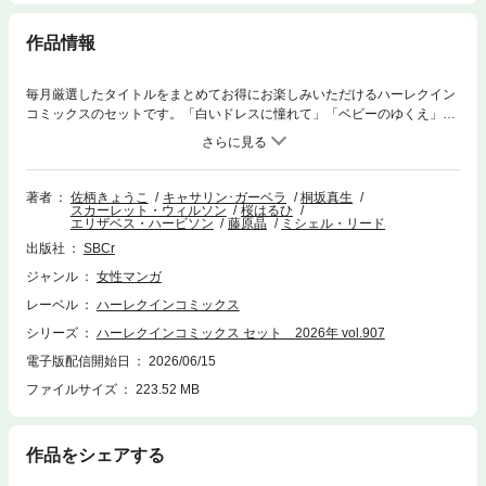
作品情報
毎月厳選したタイトルをまとめてお得にお楽しみいただけるハーレクイン
コミックスのセットです。「白いドレスに憧れて」「ベビーのゆくえ」
「偽りの約束は甘く」「エーゲ海にとらわれて」の４話をまとめて収録。
著者
佐柄きょうこ
キャサリン･ガーベラ
桐坂真生
スカーレット・ウィルソン
桜はるひ
エリザベス・ハービソン
藤原晶
ミシェル・リード
出版社
SBCr
ジャンル
女性マンガ
レーベル
ハーレクインコミックス
シリーズ
ハーレクインコミックス セット 2026年 vol.907
電子版配信開始日
2026/06/15
ファイルサイズ
223.52 MB
作品をシェアする