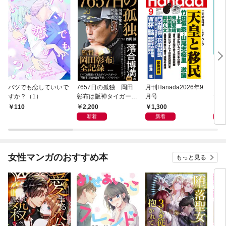
バツでも恋していいで
7657日の孤独 岡田
月刊Hanada2026年9
１日
すか？（1）
彰布は阪神タイガース
月号
ヤモ
に何を遺したのか
える
2,200
1,300
1,
110
ノー
新着
新着
女性マンガのおすすめ本
もっと見る