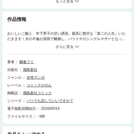
もっと見る
作品情報
おいしいご飯と、年下男子の甘い誘惑。最高に贅沢な「第二の人生」いた
だきます！夫の不倫が原因で離婚し、バツイチのシングルマザーとなった
山村幸子。 中学生の娘・結衣を連れ、新しい生活へと踏み出すが、将来へ
の重すぎる不安に押しつぶされそうになっていた。そんな幸子は一念発起
して、不倫の慰謝料で夢だった『おばんざい屋』をオープン。 幸子の作る
料理はたちまち評判になり、自分らしい輝きを取り戻していく。そんなあ
著者
嗣春フミ
る日、イケメンの常連客・総一郎が足繁く通ってくるようになって――？
出版社
飛鳥新社
遅咲きヒロインの人生リベンジ・ラブストーリー！
ジャンル
女性マンガ
レーベル
コミックかのん
掲載誌
飛鳥新社コミック
シリーズ
バツでも恋していいですか？
電子版配信開始日
2026/05/19
ファイルサイズ
- MB