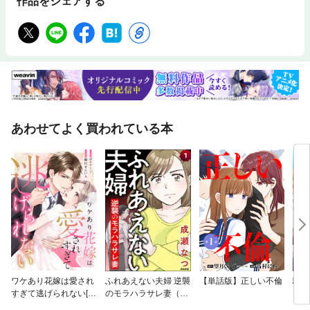
作品をシェアする
あわせてよく買われている本
ワケあり花嫁は愛され
ふれあえない夫婦 逆襲
【単話版】正しい不倫
騙さ
すぎて逃げられない[ボ
のモラハラサレ妻（分
した
ル恋comic]
冊版）