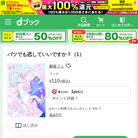
作品検索
カート
はじめての方へ
バツでも恋していいですか？（1）
嗣春フミ
マンガ
110
(税込)
1
pt
獲得
ポイント詳細
dカード利用でさらにポイント+2%
返品不可
試し読み