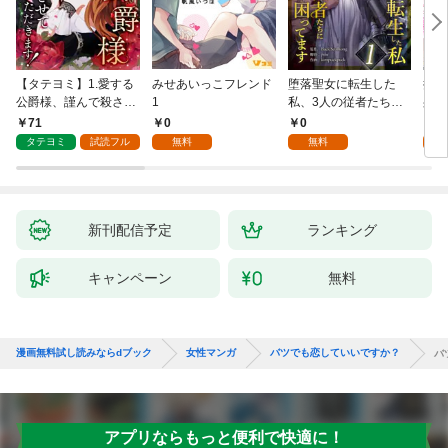
【タテヨミ】1.愛する
みせあいっこフレンド
堕落聖女に転生した
授か
公爵様、謹んで殺させ
1
私、3人の従者たちに
身籠
ていただきます！
抱かれて困ってます 第
して
71
0
0
2
1話
タテヨミ
試読フル
無料
無料
試
新刊配信予定
ランキング
キャンペーン
無料
漫画無料試し読みならdブック
女性マンガ
バツでも恋していいですか？
バ
アプリならもっと便利で快適に！