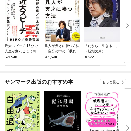
近大スピーチ 15分で
凡人が天才に勝つ方法
「だから、生きる。」
一番
人生が変わる心に刺さ
―自分の中の「眠れる
（新潮文庫）
る言葉
才能」を見つけ、劇的
1,540
1,540
572
6
に伸ばす４５の黄金ル
ール
サンマーク出版のおすすめ本
もっと見る