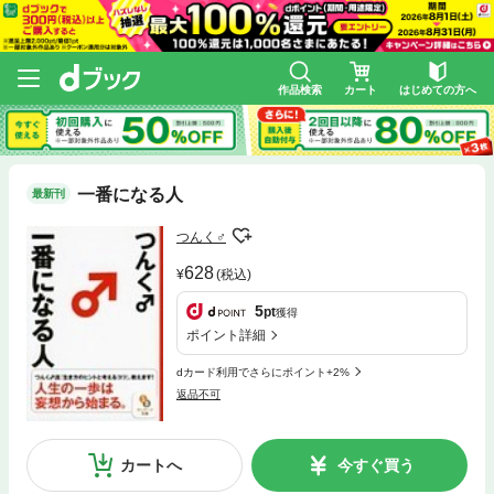
作品検索
カート
はじめての方へ
一番になる人
最新刊
つんく♂
628
(税込)
5
pt
獲得
ポイント詳細
dカード利用でさらにポイント+2%
返品不可
カートへ
今すぐ買う