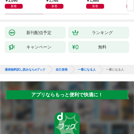
2,090
1,760
1,980
2,
めぐる
シー）
新着
新着
新着
新刊配信予定
ランキング
キャンペーン
無料
漫画無料試し読みならdブック
自己啓発
一番になる人
一番になる人
アプリならもっと便利で快適に！