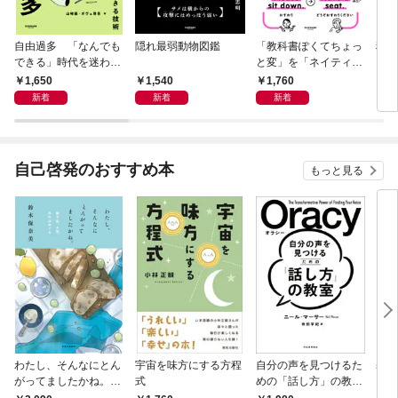
自由過多 「なんでも
隠れ最弱動物図鑑
「教科書ぽくてちょっ
科学
できる」時代を迷わず
と変」を「ネイティヴ
もし
生きる技術
みたいでなんかいい」
スト
1,650
1,540
1,760
1,
に変える教科書英語ア
新着
新着
新着
ップデートBOOK
自己啓発のおすすめ本
もっと見る
わたし、そんなにとん
宇宙を味方にする方程
自分の声を見つけるた
基地
がってましたかね。
式
めの「話し方」の教
るた
獅子座、Ａ型、丙午は
室 Ｏｒａｃｙ（オラ