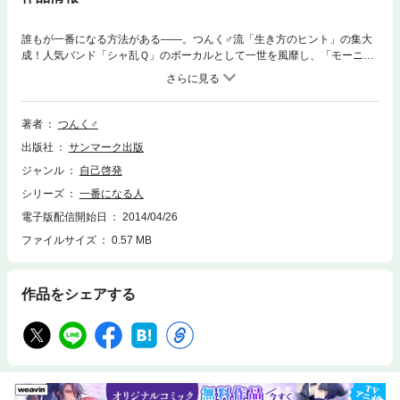
誰もが一番になる方法がある――。つんく♂流「生き方のヒント」の集大
成！人気バンド「シャ乱Ｑ」のボーカルとして一世を風靡し、「モーニン
グ娘。」をはじめ、数々のミリオンセラーを手がけてきた音楽業界の鬼
才・つんく♂。かつては何をやってもけっして一番になれなかった著者
が、試行錯誤の末、ついに解き明かした「誰もが一番になる方法」の集大
成。みずからの「仕事の哲学」「生き方の極意」「成功の秘訣」をあます
著者
つんく♂
ところなく書き尽くした、話題の一冊。＊目次より◎【妄想を予定に変え
出版社
サンマーク出版
られる人】人生の一歩は妄想から始まる◎【違いを明らかにする人】手取
り六万円、「地獄の二年」があったから学べたこと◎【百回も二百回も練
ジャンル
自己啓発
習する人】凡人には天才にないものが見える◎【「教室内ニッチ」を見つ
シリーズ
一番になる人
けられる人】クラスで一番になれないと世界一にはなれない◎【身近なこ
とに目を向けられる人】ヒントはいつも自分のいちばん近いところにある
電子版配信開始日
2014/04/26
◎【実るほど頭を垂れる人】ビジネスは頭を下げるたびに一円、二円と心
ファイルサイズ
0.57 MB
の貯金に変わる◎【人が遊んでいるときに働く人】サクセスストーリーは
ピンチヒッターから始まる◎【お駄賃と稼ぎの違いがわかる人】ゼロ円を
一円に換えられる人になりなさい◎【三年以上、がんばれる人】二年と三
作品をシェアする
百六十四日では意味がない◎【大きな勝負を演じる人】人は毎日、半か丁
かの世界で生きている ほか