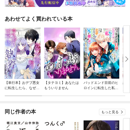
あわせてよく買われている本
【単行本】おデブ悪女
【タテヨミ】あなたは
バッドエンド目前のヒ
結界
に転生したら、なぜか
もういりません
ロインに転生した私、
ラスボス王子様に執着
今世では恋愛するつも
されています
りがチートな兄が離し
てくれません！？@C
OMIC
同じ作者の本
もっと見る