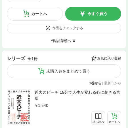
カートへ
今すぐ買う
作品をチェックする
作品情報へ
シリーズ
全1冊
お気に入り登録
未購入巻をまとめて買う
1巻から
|
最新刊から
近大スピーチ 15分で人生が変わる心に刺さる言
葉
1,540
試し読み
カートへ