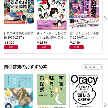
日本の鉄道車両 完全図
新レインボー はじめて
まいど！ ようかい不動
えさ
鑑 2026-2027年
ことば選び辞典 気持ち
産 203号室は、トイレ
のことば
の花子さんの部屋？
3,300
1,870
1,430
1,
新着
新着
新着
自己啓発のおすすめ本
もっと見る