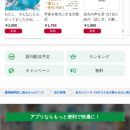
わたし、そんなにとん
宇宙を味方にする方程
自分の声を見つけるた
基地
がってましたかね。
式
めの「話し方」の教
るた
獅子座、Ａ型、丙午は
室 Ｏｒａｃｙ（オラ
2,090
1,760
1,980
2,
めぐる
シー）
新着
新着
新着
新刊配信予定
ランキング
キャンペーン
無料
漫画無料試し読みならdブック
自己啓発
近大スピーチ 15分で人生が変わる心に刺
アプリならもっと便利で快適に！