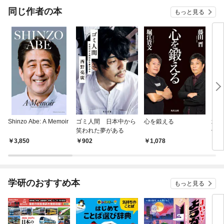
同じ作者の本
もっと見る
Shinzo Abe: A Memoir
ゴミ人間 日本中から
心を鍛える
北極
笑われた夢がある
働く
3,850
902
1,078
1,
学研のおすすめ本
もっと見る