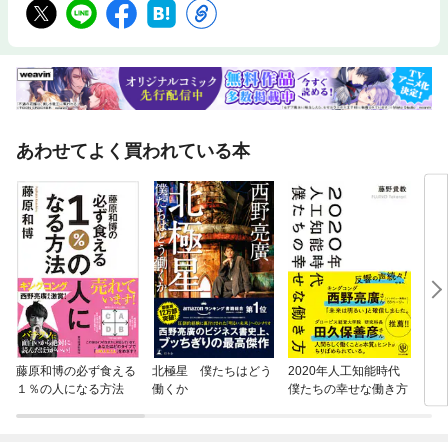
あわせてよく買われている本
藤原和博の必ず食える
北極星 僕たちはどう
2020年人工知能時代
自動
１％の人になる方法
働くか
僕たちの幸せな働き方