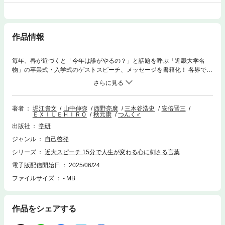
作品情報
毎年、春が近づくと「今年は誰がやるの？」と話題を呼ぶ「近畿大学名
物」の卒業式・入学式のゲストスピーチ、メッセージを書籍化！ 各界で活
躍するトップランナーが贈る「ここから一歩」を踏み出せないあなたの背
中を押す金言集。
著者
堀江貴文
山中伸弥
西野亮廣
三木谷浩史
安倍晋三
ＥＸＩＬＥＨＩＲＯ
秋元康
つんく♂
出版社
学研
ジャンル
自己啓発
シリーズ
近大スピーチ 15分で人生が変わる心に刺さる言葉
電子版配信開始日
2025/06/24
ファイルサイズ
- MB
作品をシェアする