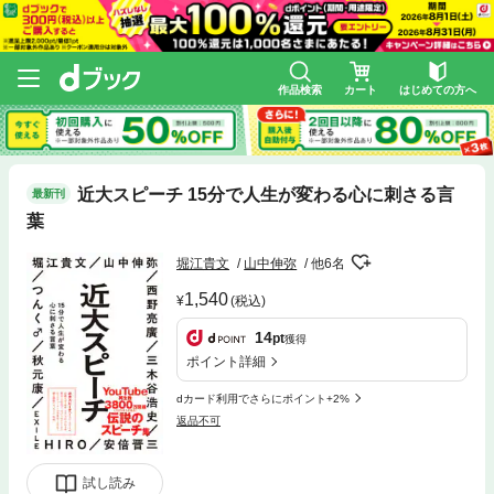
作品検索
カート
はじめての方へ
近大スピーチ 15分で人生が変わる心に刺さる言
最新刊
葉
堀江貴文
山中伸弥
他6名
1,540
(税込)
14
pt
獲得
ポイント詳細
dカード利用でさらにポイント+2%
返品不可
試し読み