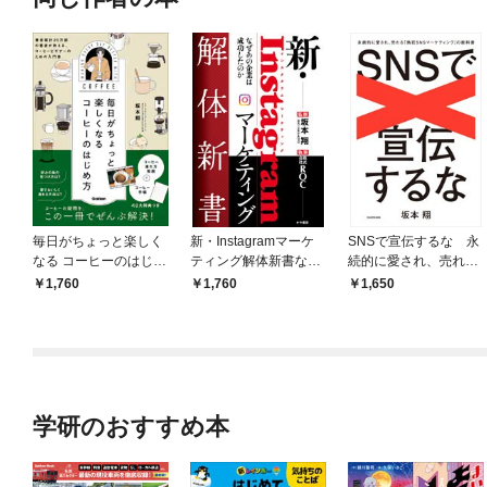
毎日がちょっと楽しく
新・Instagramマーケ
SNSで宣伝するな 永
なる コーヒーのはじめ
ティング解体新書なぜ
続的に愛され、売れる
方
あの企業は成功したの
「熱狂SNSマーケティ
1,760
1,760
1,650
か
ング」の教科書
学研のおすすめ本