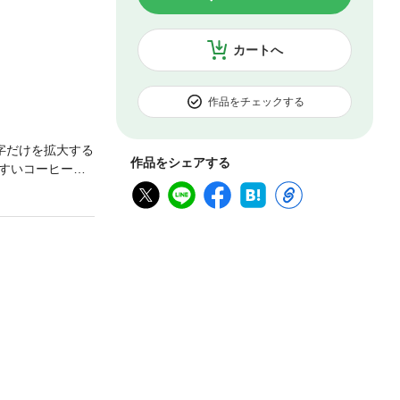
カートへ
作品をチェックする
字だけを拡大する
作品をシェアする
すいコーヒーの
ラストと図解で
”つき。※「コー