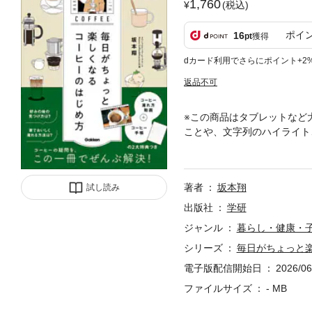
1,760
(税込)
ポイ
16
pt
獲得
dカード利用でさらにポイント+2
返品不可
※この商品はタブレットなど
ことや、文字列のハイライト
ガイドブックが誕生！コーヒ
解説。実践に役立つ“コーヒ
ヒー手帳」は紙版でのご利用
著者
坂本翔
試し読み
出版社
学研
ジャンル
暮らし・健康・
シリーズ
毎日がちょっと楽
電子版配信開始日
2026/06
ファイルサイズ
- MB