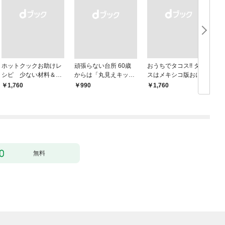
ホットクックお助けレ
頑張らない台所 60歳
おうちでタコス!! タコ
シピ 少ない材料＆調
からは「丸見えキッチ
スはメキシコ版おにぎ
味料で、あとはスイッ
ン」でラクしておいし
りだ！
￥1,760
￥990
￥1,760
￥
チポン！
い
無料