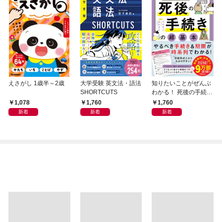
えさがし 1歳半～2歳
大学受験 英文法・語法
知りたいことがぜんぶ
SHORTCUTS
わかる！ 死後の手続き
の超基本
1,078
1,760
1,760
新着
新着
新着