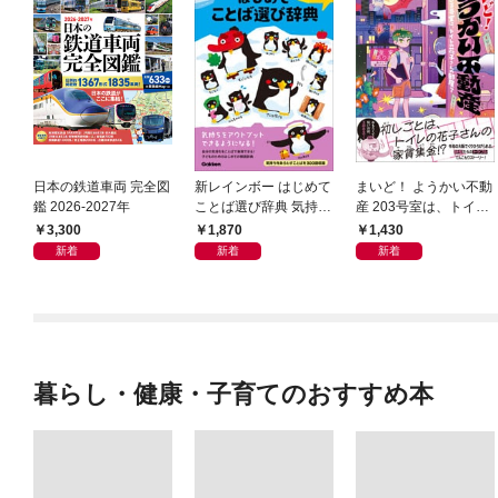
日本の鉄道車両 完全図
新レインボー はじめて
まいど！ ようかい不動
鑑 2026-2027年
ことば選び辞典 気持ち
産 203号室は、トイレ
のことば
の花子さんの部屋？
3,300
1,870
1,430
新着
新着
新着
暮らし・健康・子育てのおすすめ本