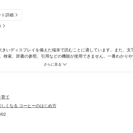
ント詳細
%
大きいディスプレイを備えた端末で読むことに適しています。また、文
、検索、辞書の参照、引用などの機能が使用できません。一番わかりや
ービギナーでも楽しく学べるよう、コーヒーにまつわる身近な疑問をイ
ー淹れ方動画”や、お気に入りのコーヒーを書き留められる“コーヒー手帳
を想定しています。
子育て
しくなる コーヒーのはじめ方
/02