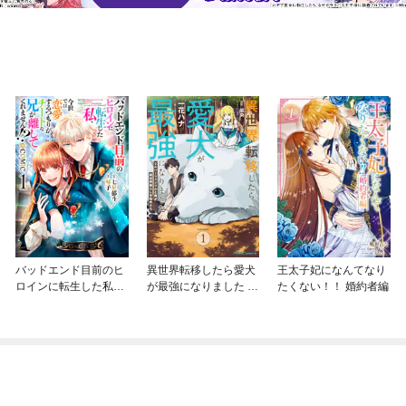
バッドエンド目前のヒ
異世界転移したら愛犬
王太子妃になんてなり
ロインに転生した私、
が最強になりました ～
たくない！！ 婚約者編
今世では恋愛するつも
シルバーフェンリルと
りがチートな兄が離し
俺が異世界暮らしを始
てくれません！？@C
めたら～ THE COMIC
OMIC