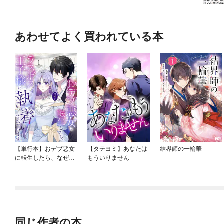
あわせてよく買われている本
【単行本】おデブ悪女
【タテヨミ】あなたは
結界師の一輪華
に転生したら、なぜか
もういりません
ラスボス王子様に執着
されています
同じ作者の本