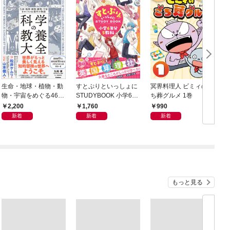
生命・地球・植物・動
すとぷりといっしょに
冥界料理人 ビミィのご
F
物・宇宙をめぐる46億
STUDYBOOK 小学6年
ち葬グルメ 1巻
年の物語 科学の教養大
分5教科
2,200
1,760
990
全
新着
新着
新着
もっと見る