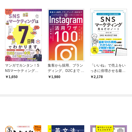
マンガでカンタン！S
集客から採用、ブラン
「いいね」で売上をい
NSマーケティングは7
ディング、D2Cまで In
っきに倍増させる最新
日間でわかります。
stagram活用ワザ100
活用術！ SNSマーケテ
1,650
1,980
2,178
ィング見るだけノート