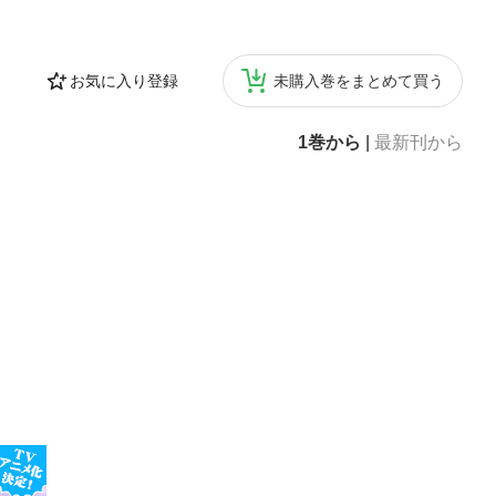
お気に入り登録
未購入巻をまとめて買う
1巻から
|
最新刊から