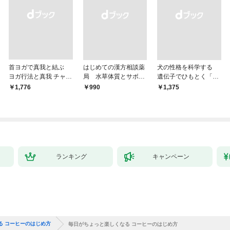
首ヨガで真我と結ぶ
はじめての漢方相談薬
犬の性格を科学する
ヨガ行法と真我 チャク
局 水草体質とサボテ
遺伝子でひもとく「最
ラと真我の関係 クンダ
ン体質
良の友」の進化
￥1,776
￥990
￥1,375
リーニ上昇体験 次元上
昇と真我の関係
ランキング
キャンペーン
る コーヒーのはじめ方
毎日がちょっと楽しくなる コーヒーのはじめ方