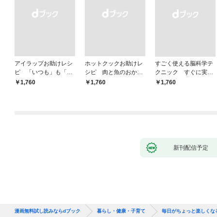
アイラップお助けレシ
ホットクックお助けレ
すごく使える脳科学テ
ピ 「いつも」も「も
シピ 肉と魚のおか
クニック すぐに実践
しも」もおいしい！
ず 少ない材料＆調味
したくなる
￥1,760
￥1,760
￥1,760
料で、あとはスイッチ
ポン！
新刊配信予定
漫画無料試し読みならdブック
暮らし・健康・子育て
毎日がちょっと楽しくな