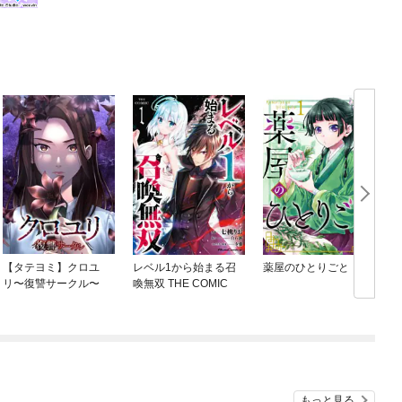
【タテヨミ】クロユ
レベル1から始まる召
薬屋のひとりごと
リ〜復讐サークル〜
喚無双 THE COMIC
もっと見る