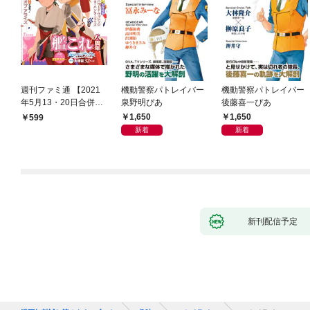
週刊ファミ通 【2021
機動警察パトレイバー
機動警察パトレイバー
年5月13・20日合併
泉野明ぴあ
後藤喜一ぴあ
号】
1,650
1,650
599
新着
新着
新刊配信予定