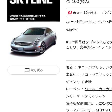
1,100
(税込)
ポイ
10
pt
獲得
dカード利用でさらにポイント+2
返品不可
※この商品はタブレットなど
ことや、文字列のハイライト
常に最善を尽くし、輝きを保
乗用車のパイオニア」との名
著者
ネコ・パブリッシン
試し読み
出版社
ネコ・パブリッシ
ジャンル
趣味
レーベル
ワールドカーガイ
シリーズ
スカイライン
電子版配信開始日
2014/02
ファイルサイズ
43.87 MB