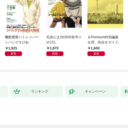
機動警察パトレイバー
毛糸だま2026年秋号 v
＆Premium特別編集
シバシゲオぴあ
ol.211
台湾、街歩きガイド。
1,925
1,870
1,600
新着
新着
新着
ランキング
キャンペーン