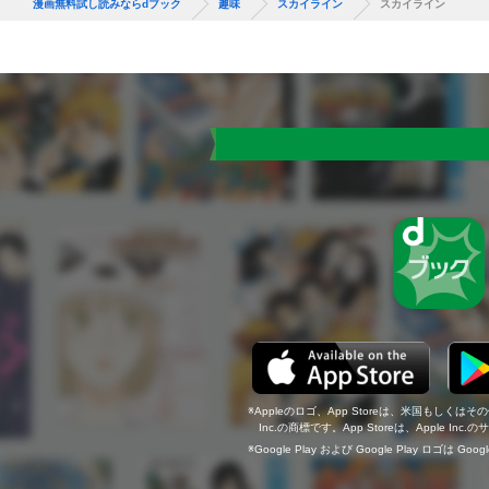
漫画無料試し読みならdブック
趣味
スカイライン
スカイライン
Appleのロゴ、App Storeは、米国もしくはそ
Inc.の商標です。App Storeは、Apple In
Google Play および Google Play ロゴは Go