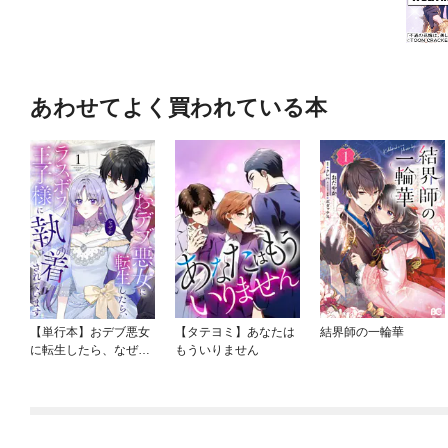
あわせてよく買われている本
【単行本】おデブ悪女
【タテヨミ】あなたは
結界師の一輪華
に転生したら、なぜか
もういりません
ラスボス王子様に執着
されています