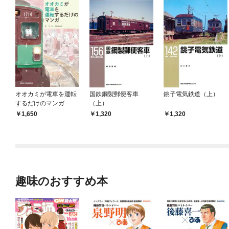
オオカミが電車を運転
国鉄鋼製郵便客車
銚子電気鉄道（上）
するだけのマンガ
（上）
1,650
1,320
1,320
趣味のおすすめ本