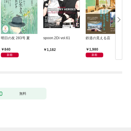
明日の友 283号 夏
spoon.2Di vol.61
鉄道の見える店
840
1,980
1,182
新着
新着
無料