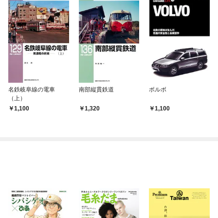
名鉄岐阜線の電車
南部縦貫鉄道
ボルボ
（上）
1,100
1,320
1,100