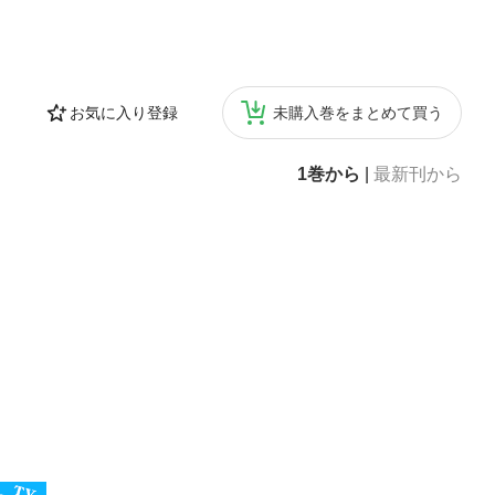
お気に入り登録
未購入巻をまとめて買う
1巻から
|
最新刊から