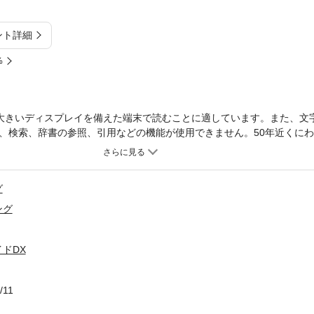
ント詳細
%
大きいディスプレイを備えた端末で読むことに適しています。また、文
、検索、辞書の参照、引用などの機能が使用できません。50年近くに
ち続けてきたスカイライン。その歴史やGT‐Rの系譜などを写真ととも
声を得た魅力を紹介する。
グ
ング
ドDX
/11