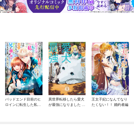
バッドエンド目前のヒ
異世界転移したら愛犬
王太子妃になんてなり
ロインに転生した私、
が最強になりました ～
たくない！！ 婚約者編
今世では恋愛するつも
シルバーフェンリルと
りがチートな兄が離し
俺が異世界暮らしを始
てくれません！？@C
めたら～ THE COMIC
OMIC