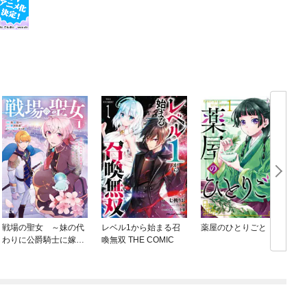
戦場の聖女 ～妹の代
レベル1から始まる召
薬屋のひとりごと
わりに公爵騎士に嫁ぐ
喚無双 THE COMIC
ことになりましたが、
今は幸せです～