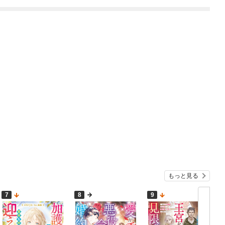
限定SS付き】
もっと見る
7
8
9