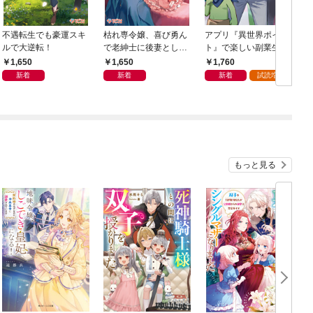
不遇転生でも豪運スキ
枯れ専令嬢、喜び勇ん
アプリ『異世界ポイン
ルで大逆転！
で老紳士に後妻として
ト』で楽しい副業生
嫁いだら、待っていた
活 〜貯めたポイント
1,650
1,650
1,760
のは二十歳の青年でし
は現実でお金や様々な
新着
新着
新着
試読増量
た。なんでだ〜！？1
特典に交換出来ます〜
もっと見る