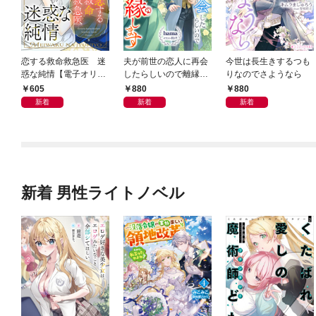
恋する救命救急医 迷
夫が前世の恋人に再会
今世は長生きするつも
惑な純情【電子オリジ
したらしいので離縁し
りなのでさようなら
ナル】
ます
605
880
880
新着
新着
新着
新着 男性ライトノベル