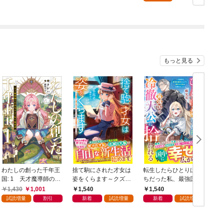
き】
もっと見る
わたしの創った千年王
捨て駒にされた才女は
転生したらひとりぼっ
国: 1 天才魔導師の自
姿をくらます～クズ婚
ちだった私、最強国の
由気ままな転生無双譚
家から逃げた先で才能
冷徹大公に拾われる～
1,430
1,001
1,540
1,540
【特典SS付】
を活かしたら、最高の
不愛想な最強保護者の
試読増量
割引
新着
試読増量
新着
試読増量
居場所を見つけました
もとで、稀代の才能が
～【電子限定SS付き】
花開きました～【電子