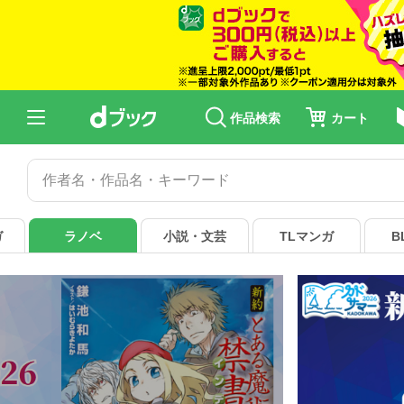
異世界
異世界に救世主として喚ばれましたが、
異世界でチート能力を手にした
異世界から聖女が来るようなので
異世界はスマートフォンとともに
作品検索
カート
異世界転生
異世界迷宮でハーレム
異世界転生で賢者になって冒険者生活
ガ
ラノベ
小説・文芸
TLマンガ
B