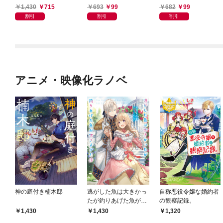
パイダーシルクで裁縫
パニー
ド
1,430
715
693
99
682
99
を頑張ります！
割引
割引
割引
アニメ・映像化ラノベ
神の庭付き楠木邸
逃がした魚は大きかっ
自称悪役令嬢な婚約者
たが釣りあげた魚が大
の観察記録。
きすぎた件
1,430
1,430
1,320