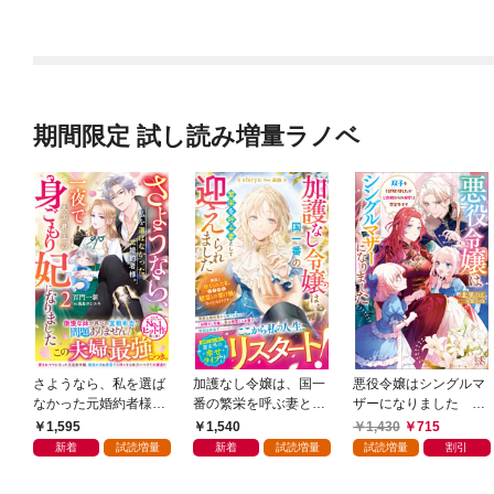
期間限定 試し読み増量ラノベ
さようなら、私を選ば
加護なし令嬢は、国一
悪役令嬢はシングルマ
なかった元婚約者様。
番の繁栄を呼ぶ妻とし
ザーになりました 双
一夜で大国君主の身ご
て迎えられました～無
子を引き取りましたが
1,595
1,540
1,430
715
もり妃になりました２
能と捨てられた私、ど
公爵様からの溺愛は想
新着
試読増量
新着
試読増量
試読増量
割引
【電子限定SS付き】
うやら精霊との架け橋
定外です【特典SS付】
となっていたようです