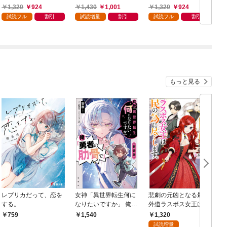
に入られた男の転移物
由気ままな転生無双譚
冒険者です！
1,320
924
1,430
1,001
1,320
924
語～
【特典SS付】
試読フル
割引
試読増量
割引
試読フル
割引
もっと見る
レプリカだって、恋を
女神「異世界転生何に
悲劇の元凶となる最強
する。
なりたいですか」 俺
外道ラスボス女王は民
「勇者の肋骨で」 新装
の為に尽くします。
1,320
759
1,540
版【電子版限定SS付
【特典SS付】
試読増量