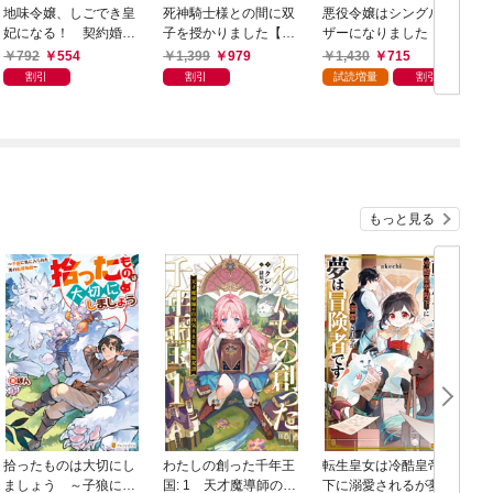
地味令嬢、しごでき皇
死神騎士様との間に双
悪役令嬢はシングルマ
妃になる！ 契約婚の
子を授かりました【電
ザーになりました 双
はずなのに冷血皇帝に
子書籍限定書き下ろし
子を引き取りましたが
792
554
1,399
979
1,430
715
溺愛されています【電
SS付き】
公爵様からの溺愛は想
割引
割引
試読増量
割引
子特典付き】
定外です【特典SS付】
もっと見る
拾ったものは大切にし
わたしの創った千年王
転生皇女は冷酷皇帝陛
ましょう ～子狼に気
国: 1 天才魔導師の自
下に溺愛されるが夢は