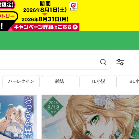
ハーレクイン
雑誌
TL小説
BL