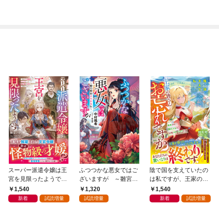
スーパー派遣令嬢は王
ふつつかな悪女ではご
陰で国を支えていたの
宮を見限ったようです
ざいますが ～雛宮蝶
は私ですが、王家の皆
～私を不当解雇した元
鼠とりかえ伝～【特典
さんお忘れですか？～
1,540
1,320
1,540
上司へ。我が家の正
SS付】
追放された隠れ才女の
新着
試読増量
試読増量
新着
試読増量
体、ご存知ですか？～
辺境スローライフ計画
【電子限定SS付き】
～【電子限定SS付き】