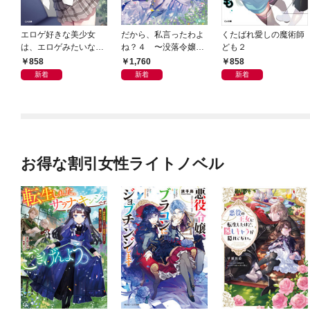
エロゲ好きな美少女
だから、私言ったわよ
くたばれ愛しの魔術師
は、エロゲみたいなこ
ね？４ 〜没落令嬢の
ども２
と全部シてほしい２
案外楽しい領地改革〜
858
1,760
858
【電子ＳＳ特典付き】
新着
新着
新着
お得な割引女性ライトノベル