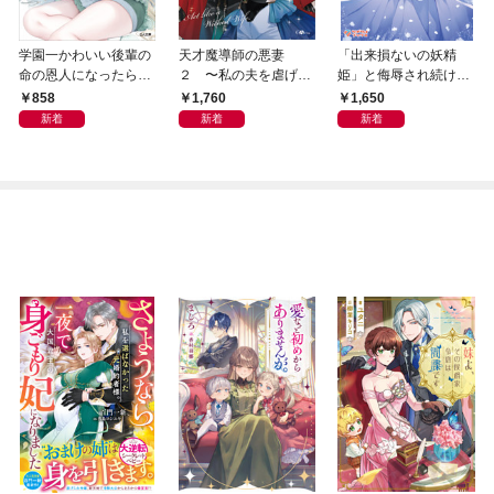
学園一かわいい後輩の
天才魔導師の悪妻
「出来損ないの妖精
命の恩人になったら、
２ 〜私の夫を虐げて
姫」と侮辱され続けた
通い妻になって関係を
おいて戻ってこいとは
私
858
1,760
1,650
迫ってくる。２
呆れましてよ？〜
新着
新着
新着