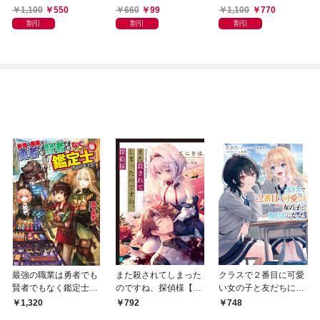
1,100
550
660
99
1,100
770
割引
割引
割引
最強の職業は勇者でも
また殺されてしまった
クラスで２番目に可愛
賢者でもなく鑑定士
のですね、探偵様【電
い女の子と友だちにな
（仮）らしいですよ？
子特典付き】
った【電子版】
1,320
792
748