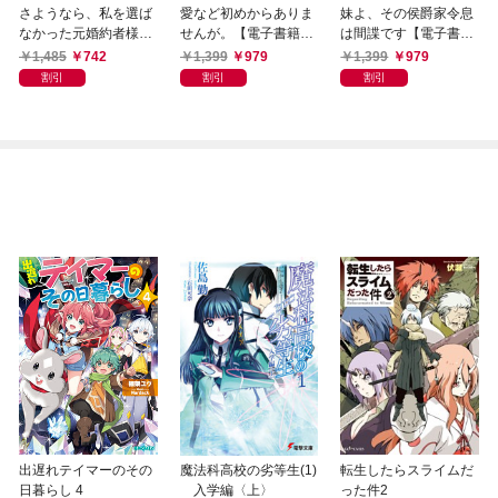
さようなら、私を選ば
愛など初めからありま
妹よ、その侯爵家令息
なかった元婚約者様。
せんが。【電子書籍限
は間諜です【電子書籍
一夜で大国君主の身ご
定書き下ろしSS付き】
限定書き下ろしSS付
1,485
742
1,399
979
1,399
979
もり妃になりました
き】
割引
割引
割引
【電子限定SS付き】
出遅れテイマーのその
魔法科高校の劣等生(1)
転生したらスライムだ
日暮らし 4
入学編〈上〉
った件2