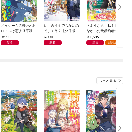
乙女ゲームの嫌われヒ
話し合うまでもないの
さようなら、私を選ば
ロインは恋より平和に
でしょう？【分冊版】
なかった元婚約者様。
暮らしたい！（なのに
5
一夜で大国君主の身ご
990
330
1,595
攻略対象たちがついて
もり妃になりました２
新着
新着
新着
試読増量
くる！？）
【電子限定SS付き】
もっと見る