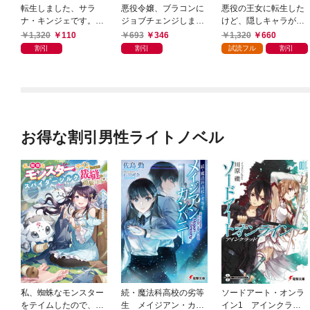
転生しました、サラ
悪役令嬢、ブラコンに
悪役の王女に転生した
ナ・キンジェです。ご
ジョブチェンジします
けど、隠しキャラが隠
きげんよう。 ～婚約
【電子特典付き】
れてない。【電子書籍
1,320
110
693
346
1,320
660
破棄されたので田舎で
限定書き下ろしSS付
割引
割引
試読フル
割引
気ままに暮らしたいと
き】
思います～【電子書店
共通特典SS付】
お得な割引男性ライトノベル
私、蜘蛛なモンスター
続・魔法科高校の劣等
ソードアート・オンラ
をテイムしたので、ス
生 メイジアン・カン
イン1 アインクラッ