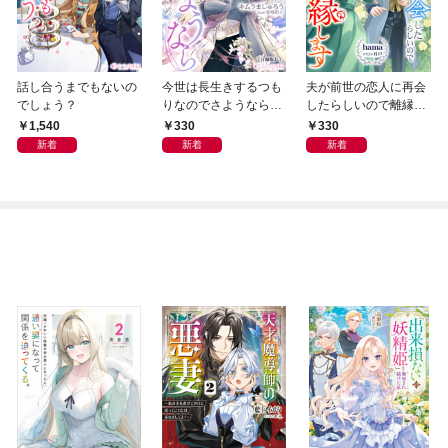
話し合うまでもないの
今世は長生きするつも
夫が前世の恋人に再会
でしょう？
りなのでさようなら
したらしいので離縁し
【分冊版】3
ます【分冊版】3
1,540
330
330
新着
新着
新着