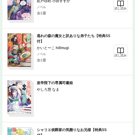
彩戸ゆめ 小田すずか
ノベル
試し読み
全1冊
逃れの森の魔女と訳ありな弟子たち【特典SS
付】
かいとーこ hi8mugi
ノベル
試し読み
全1冊
皇帝陛下の専属司書姫
やしろ慧 なま
ノベル
全5冊
完結
試し読み
シャリエ侯爵家の気懸りなお兄様【特典SS