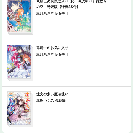
竜騎士のお気に入り: 10 竜の祈りと旅立ち
の空 特装版【特典SS付】
織川あさぎ 伊藤明十
竜騎士のお気に入り
織川あさぎ 伊藤明十
注文の多い魔法使い
花坂つぐみ 桜花舞