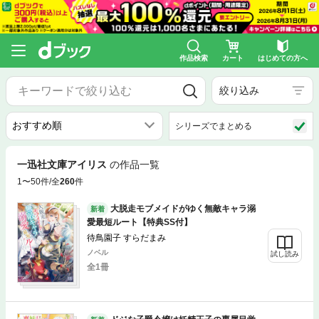
作品検索
カート
はじめての方へ
絞り込み
シリーズでまとめる
一迅社文庫アイリス
の作品一覧
1〜50件/全
260
件
大脱走モブメイドがゆく無敵キャラ溺
新着
愛最短ルート【特典SS付】
待鳥園子 すらだまみ
ノベル
試し読み
全1冊