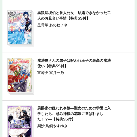
黒狼辺境伯と番人公女 結婚できなかった二
人のお見合い事情【特典SS付】
星霄華 あのねノネ
魔法屋さんの弟子は呪われ王子の最高の魔法
使い【特典SS付】
富崎夕 冨月一乃
男爵家の嫌われ令嬢―聖女のための学園に入
学したら、忌み神様の花嫁に選ばれまし
た！？―【特典SS付】
梨沙 鳥飼やすゆき