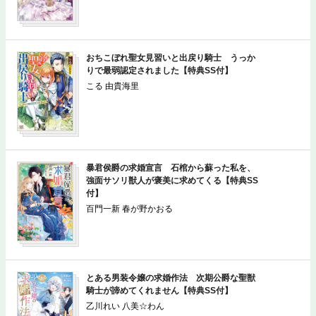
おちこぼれ聖女見習いと出戻り騎士 うっか
りで最弱認定されました【特典SS付】
こる 由貴海里
暴君侯爵の求婚宣言 石棺から蘇った私を、
強面サソリ獣人が褒美に求めてくる【特典SS
付】
百門一新 春が野かおる
とある男装令嬢の求婚作法 次期公爵な聖獣
騎士が諦めてくれません【特典SS付】
乙川れい 八美☆わん