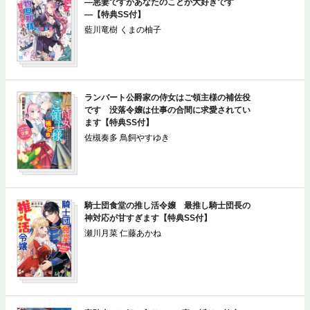
―悪妻ですがあなたのことが大好きです
―【特典SS付】
藍川竜樹 くまの柚子
ランバート公爵家の侍女はご領主様の補佐役
です 没落令嬢は仕事の合間に求愛されてい
ます【特典SS付】
佐槻奏多 鳥飼やすゆき
騎士団食堂の推し活令嬢 最推し騎士団長の
神対応が甘すぎます【特典SS付】
瀬川月菜 仁藤あかね