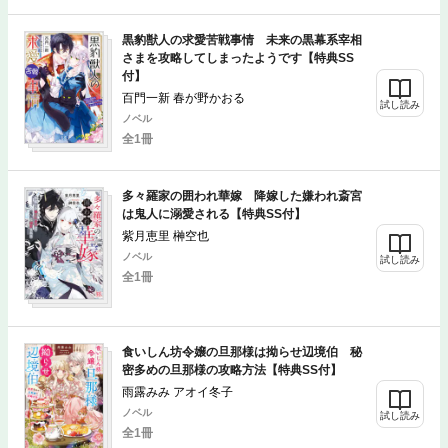
黒豹獣人の求愛苦戦事情 未来の黒幕系宰相
さまを攻略してしまったようです【特典SS
付】
百門一新 春が野かおる
試し読み
ノベル
全1冊
多々羅家の囲われ華嫁 降嫁した嫌われ斎宮
は鬼人に溺愛される【特典SS付】
紫月恵里 榊空也
ノベル
試し読み
全1冊
食いしん坊令嬢の旦那様は拗らせ辺境伯 秘
密多めの旦那様の攻略方法【特典SS付】
雨露みみ アオイ冬子
ノベル
試し読み
全1冊