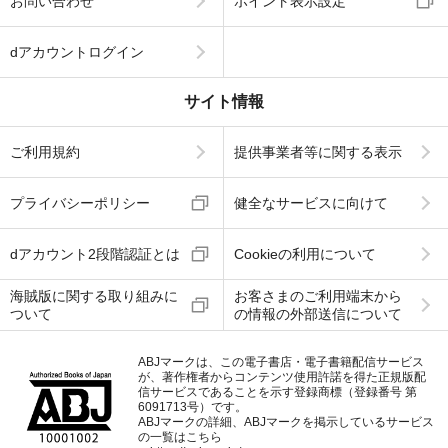
お問い合わせ
ポイント表示設定
dアカウントログイン
サイト情報
ご利用規約
提供事業者等に関する表示
プライバシーポリシー
健全なサービスに向けて
dアカウント2段階認証とは
Cookieの利用について
海賊版に関する取り組みに
お客さまのご利用端末から
ついて
の情報の外部送信について
ABJマークは、この電子書店・電子書籍配信サービス
が、著作権者からコンテンツ使用許諾を得た正規版配
信サービスであることを示す登録商標（登録番号 第
6091713号）です。
ABJマークの詳細、ABJマークを掲示しているサービス
の一覧はこちら