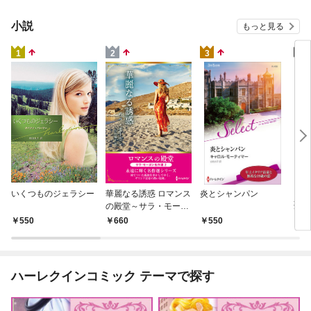
小説
もっと見る
4
1
2
3
スペ
いくつものジェラシー
華麗なる誘惑 ロマンス
炎とシャンパン
聖母
の殿堂～サラ・モーガ
盟 
ン名作選 2～【ハーレ
7
550
660
550
マン
クインSP文庫版】
レラ
ハーレクインコミック テーマで探す