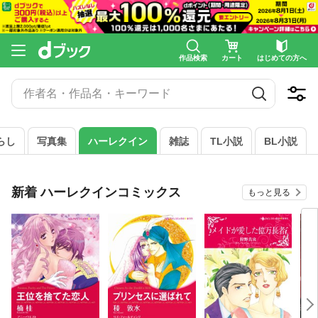
異世界から聖女が来るようなので
異世界はスマートフォンとともに
異世界転生
作品検索
カート
はじめての方へ
異世界迷宮でハーレム
異世界転生で賢者になって冒険者生活
らし
写真集
ハーレクイン
雑誌
TL小説
BL小説
新着 ハーレクインコミックス
もっと見る