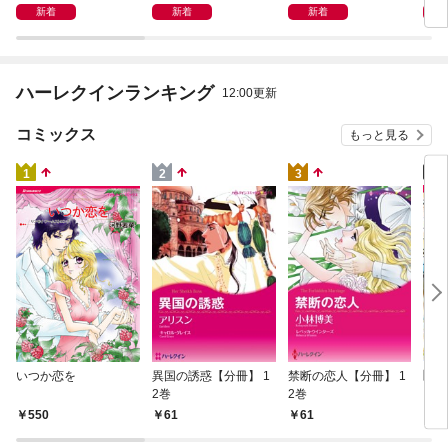
ラ～
ン・
新着
新着
新着
ハーレクインランキング
12:00更新
コミックス
もっと見る
4
1
2
3
隠さ
いつか恋を
異国の誘惑【分冊】 1
禁断の恋人【分冊】 1
【分
2巻
2巻
6
550
61
61