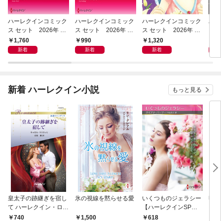
ハーレクインコミック
ハーレクインコミック
ハーレクインコミック
ハー
ス セット 2026年 vo
ス セット 2026年 vo
ス セット 2026年 vo
ス 
l.1085
l.961
l.1023
l.96
1,760
990
1,320
9
新着
新着
新着
新着 ハーレクイン小説
もっと見る
皇太子の跡継ぎを宿し
氷の視線を黙らせる愛
いくつものジェラシー
明日
て ハーレクイン・ロマ
【ハーレクインSP文
ン・
ンス～純潔のシンデレ
庫版】
名作
740
1,500
618
7