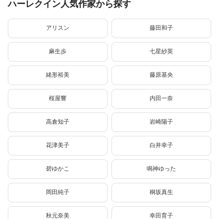
ハーレクイン人気作家から探す
アリスン
藤田和子
麻生歩
七星紗英
緒形裕美
藤原基央
桜屋響
内田一奈
高倉知子
岩崎陽子
花津美子
白井幸子
碧ゆかこ
鳴神ゆった
岡田純子
桐坂真生
秋元奈美
幸田育子