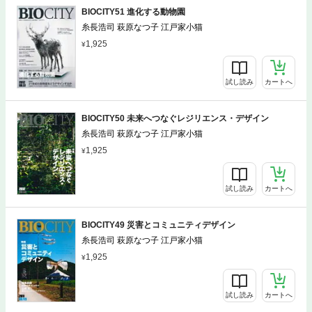
BIOCITY51 進化する動物園
糸長浩司 萩原なつ子 江戸家小猫
1,925
試し読み
カートへ
BIOCITY50 未来へつなぐレジリエンス・デザイン
糸長浩司 萩原なつ子 江戸家小猫
1,925
試し読み
カートへ
BIOCITY49 災害とコミュニティデザイン
糸長浩司 萩原なつ子 江戸家小猫
1,925
試し読み
カートへ