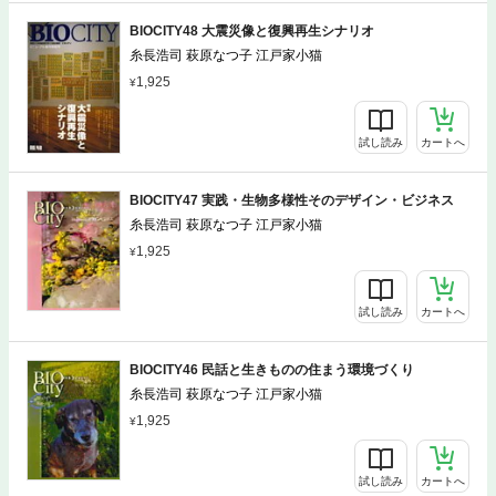
BIOCITY48 大震災像と復興再生シナリオ
糸長浩司 萩原なつ子 江戸家小猫
1,925
試し読み
カートへ
BIOCITY47 実践・生物多様性そのデザイン・ビジネス
糸長浩司 萩原なつ子 江戸家小猫
1,925
試し読み
カートへ
BIOCITY46 民話と生きものの住まう環境づくり
糸長浩司 萩原なつ子 江戸家小猫
1,925
試し読み
カートへ