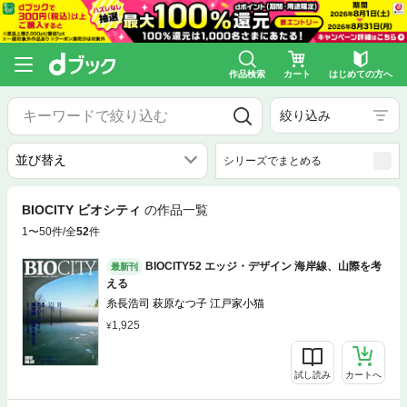
作品検索
カート
はじめての方へ
絞り込み
シリーズでまとめる
BIOCITY ビオシティ
の作品一覧
1〜50件/全
52
件
BIOCITY52 エッジ・デザイン 海岸線、山際を考
最新刊
える
糸長浩司 萩原なつ子 江戸家小猫
1,925
試し読み
カートへ