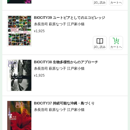
試し読み
カートへ
BIOCITY39 ユートピアとしてのエコビレッジ
糸長浩司 萩原なつ子 江戸家小猫
1,925
試し読み
カートへ
BIOCITY38 生物多様性からのアプローチ
糸長浩司 萩原なつ子 江戸家小猫
1,925
試し読み
カートへ
BIOCITY37 持続可能な沖縄・島づくり
糸長浩司 萩原なつ子 江戸家小猫