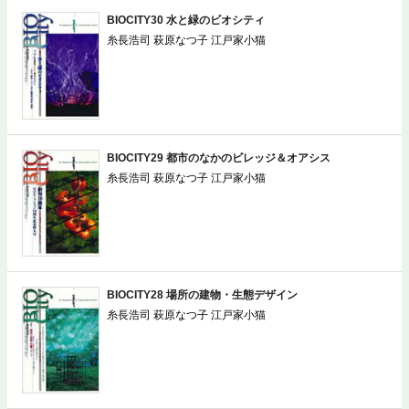
BIOCITY30 水と緑のビオシティ
糸長浩司 萩原なつ子 江戸家小猫
BIOCITY29 都市のなかのビレッジ＆オアシス
糸長浩司 萩原なつ子 江戸家小猫
BIOCITY28 場所の建物・生態デザイン
糸長浩司 萩原なつ子 江戸家小猫