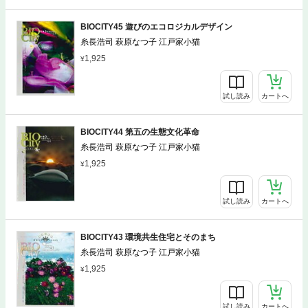
BIOCITY45 遊びのエコロジカルデザイン
糸長浩司 萩原なつ子 江戸家小猫
1,925
試し読み
カートへ
BIOCITY44 第五の生態文化革命
糸長浩司 萩原なつ子 江戸家小猫
1,925
試し読み
カートへ
BIOCITY43 環境共生住宅とそのまち
糸長浩司 萩原なつ子 江戸家小猫
1,925
試し読み
カートへ