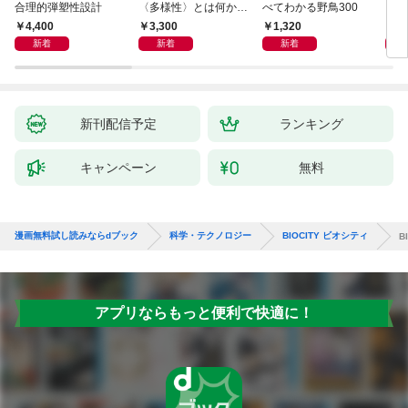
合理的弾塑性設計
〈多様性〉とは何か―
べてわかる野鳥300
と古
―遺伝科学と疑似科学
4,400
3,300
1,320
6,
新着
新着
新着
新刊配信予定
ランキング
キャンペーン
無料
漫画無料試し読みならdブック
科学・テクノロジー
BIOCITY ビオシティ
B
アプリならもっと便利で快適に！