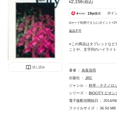
2,156
(税込)
ポイ
19
pt
獲得
dカード利用でさらにポイント+2
返品不可
※この商品はタブレットなど
ことや、文字列のハイライト
な循環型社会」の重要性に注
続けてきた環境から地域創造
術、地域創造、教育などさま
試し読み
著者
糸長浩司
らは、総合監修者に糸長浩司
ザインのための提言をめざし
出版社
JRC
ジャンル
科学・テクノロ
シリーズ
BIOCITY ビオ
電子版配信開始日
2014/06
ファイルサイズ
36.50 MB