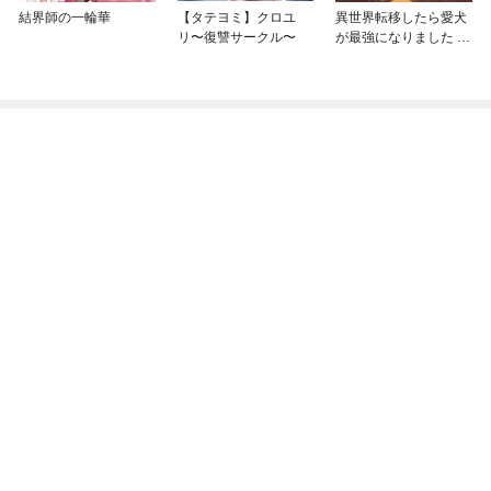
結界師の一輪華
【タテヨミ】クロユ
異世界転移したら愛犬
リ〜復讐サークル〜
が最強になりました ～
シルバーフェンリルと
俺が異世界暮らしを始
めたら～ THE COMIC