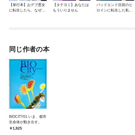
【単行本】おデブ悪女
【タテヨミ】あなたは
バッドエンド目前のヒ
に転生したら、なぜか
もういりません
ロインに転生した私、
ラスボス王子様に執着
今世では恋愛するつも
されています
りがチートな兄が離し
てくれません！？@C
OMIC
同じ作者の本
BIOCITY01 いま、都市
生命体が動き出す。
1,925