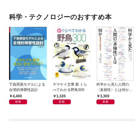
科学・テクノロジーのおすすめ本
下負荷面モデルによる
ヤマケイ文庫 新 くら
科学から見た人間の
合理的弾塑性設計
べてわかる野鳥300
〈多様性〉とは何か―
―遺伝科学と疑似科学
4,400
1,320
3,300
新着
新着
新着