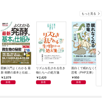
もっと見る
図解入門よくわかる 最
リズムを乱される生き
面白くて眠れなくなる
新 発酵の基本と仕組み
物たちへの処方箋
恐竜（PHP文庫）
［第2版］
2,079
2,420
950
新着
新着
新着