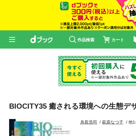
作品検索
カート
BIOCITY35 癒される環境への生態デ
糸長浩司
萩原なつ子
他1