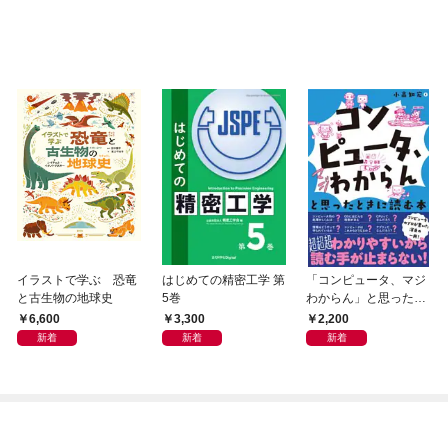
イラストで学ぶ 恐竜
はじめての精密工学 第
「コンピュータ、マジ
と古生物の地球史
5巻
わからん」と思ったと
きに読む本
6,600
3,300
2,200
新着
新着
新着