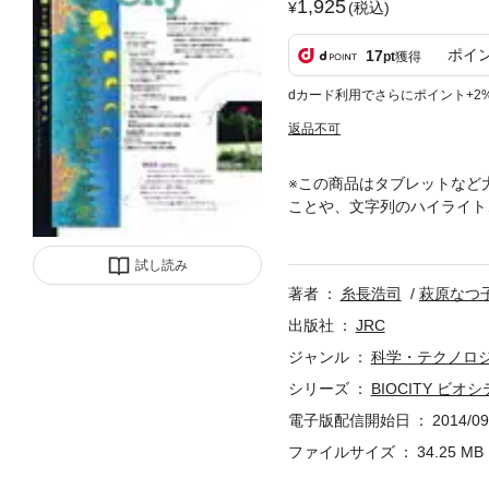
1,925
(税込)
ポイ
17
pt
獲得
dカード利用でさらにポイント+2
返品不可
※この商品はタブレットなど
ことや、文字列のハイライト
な循環型社会」の重要性に注
続けてきた環境から地域創造
試し読み
術、地域創造、教育などさま
著者
糸長浩司
萩原なつ
らは、総合監修者に糸長浩司
ザインのための提言をめざし
出版社
JRC
ジャンル
科学・テクノロ
シリーズ
BIOCITY ビオ
電子版配信開始日
2014/09
ファイルサイズ
34.25 MB