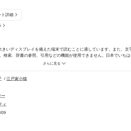
ント詳細
%
大きいディスプレイを備えた端末で読むことに適しています。また、文
、検索、辞書の参照、引用などの機能が使用できません。日本でいちは
目し、1994年の創刊以来、世界中の最先端の研究や技術、思想、プロ
を考える環境総合誌（季刊）。ひとつのイシューを環境、建築、生態学
ざまな専門家が、分野横断的に議論するユニークな学術誌です。「3・11
子
江戸家小猫
教授（日本大学生物資源科学部）を迎え、よりラディカルで、実践的な
ています。
ジー
シティ
/09