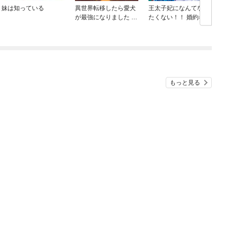
妹は知っている
異世界転移したら愛犬
王太子妃になんてなり
が最強になりました ～
たくない！！ 婚約者編
シルバーフェンリルと
俺が異世界暮らしを始
めたら～ THE COMIC
もっと見る