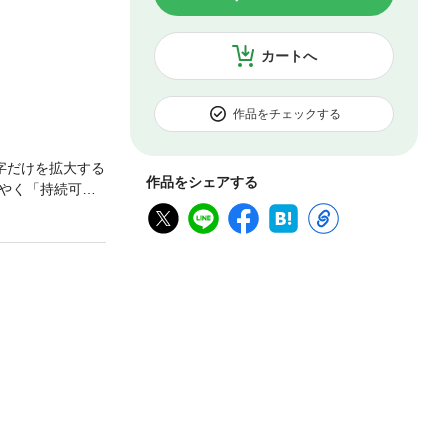
カートへ
作品をチェックする
字だけを拡大する
作品をシェアする
やく「持続可能
ジェクトを紹介し
、社会学、芸
」後の48号か
ソーシャル・デ