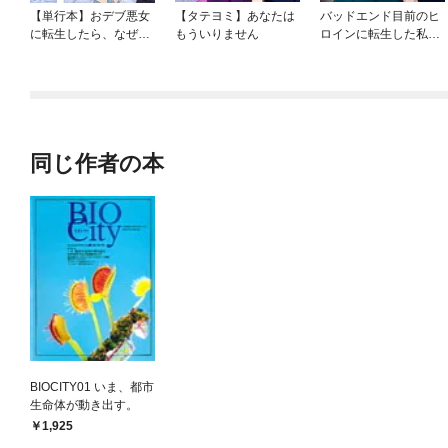
【単行本】おデブ悪女
【タテヨミ】あなたは
バッドエンド目前のヒ
に転生したら、なぜか
もういりません
ロインに転生した私、
ラスボス王子様に執着
今世では恋愛するつも
されています
りがチートな兄が離し
てくれません！？@C
OMIC
同じ作者の本
BIOCITY01 いま、都市
生命体が動き出す。
1,925