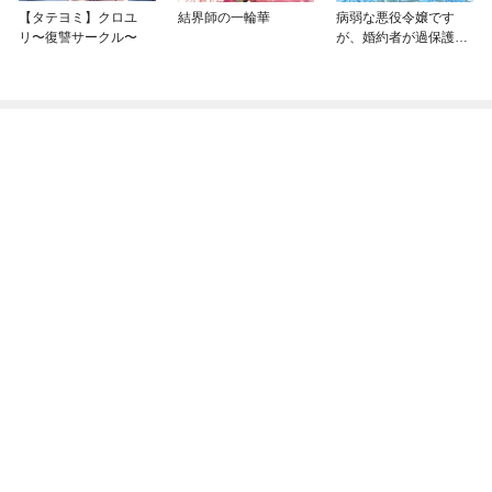
【タテヨミ】クロユ
結界師の一輪華
病弱な悪役令嬢です
リ〜復讐サークル〜
が、婚約者が過保護す
ぎて逃げ出したい(私た
ち犬猿の仲でしたよ
ね！？)