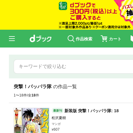
作品検索
カート
突撃！パッパラ隊
の作品一覧
1〜18件/全
18
件
新装版 突撃！パッパラ隊: 18
最新刊
松沢夏樹
マンガ
607