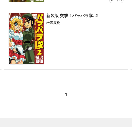
新装版 突撃！パッパラ隊: 2
松沢夏樹
1