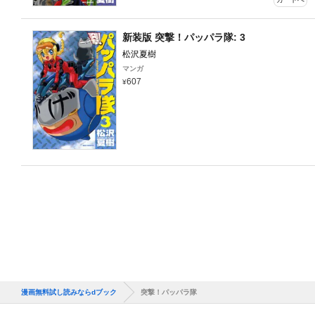
新装版 突撃！パッパラ隊: 3
松沢夏樹
マンガ
607
カートへ
漫画無料試し読みならdブック
突撃！パッパラ隊