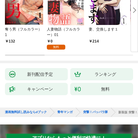
奪う男（フルカラー）
人妻物語（フルカラ
妻、交換します１
ごめ
1
ー）01
ない
0
132
214
1
無料
新刊配信予定
ランキング
キャンペーン
無料
漫画無料試し読みならdブック
青年マンガ
突撃！パッパラ隊
新装版 突撃！