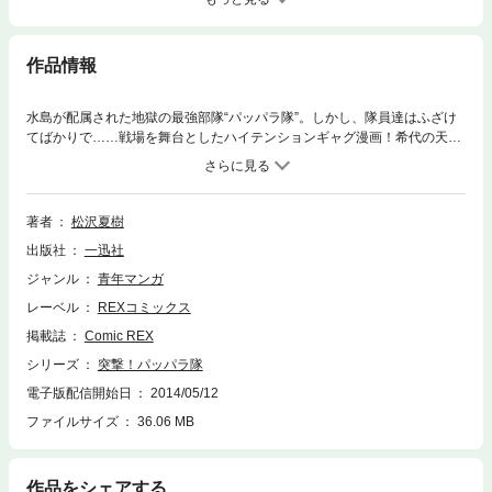
作品情報
水島が配属された地獄の最強部隊“パッパラ隊”。しかし、隊員達はふざけ
てばかりで……戦場を舞台としたハイテンションギャグ漫画！希代の天才
可学者・シルヴァーナの繰り出す強力ロボットに、パッパラ隊の面々も苦
戦が続く。勝機はあるか？
著者
松沢夏樹
出版社
一迅社
ジャンル
青年マンガ
レーベル
REXコミックス
掲載誌
Comic REX
シリーズ
突撃！パッパラ隊
電子版配信開始日
2014/05/12
ファイルサイズ
36.06 MB
作品をシェアする