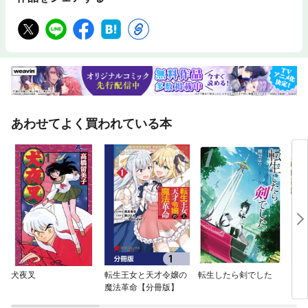
あわせてよく買われている本
犬夜叉
転生王女と天才令嬢の
転生したら剣でした
ワン
魔法革命【分冊版】