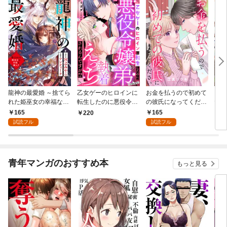
龍神の最愛婚 ～捨てら
乙女ゲーのヒロインに
お金を払うので初めて
こど
れた姫巫女の幸福な嫁
転生したのに悪役令嬢
の彼氏になってくださ
た令
入り～: 1
の弟（攻略対象外）に
い: 1
者に
165
165
220
1
執着えっちされるんで
試読フル
試読フル
すが！？: 1
青年マンガのおすすめ本
もっと見る