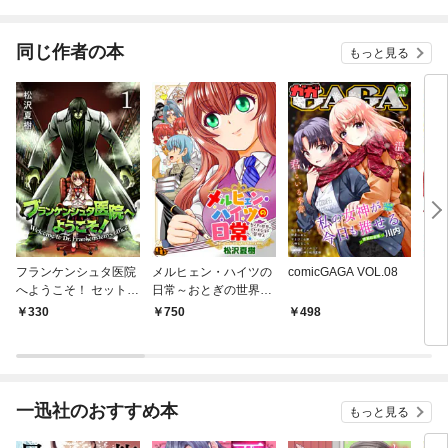
同じ作者の本
もっと見る
フランケンシュタ医院
メルヒェン・ハイツの
comicGAGA VOL.08
メル
へようこそ！ セット版
日常～おとぎの世界で
日常
1
いきなり管理人～【電
330
750
498
1
子単行本版】
一迅社のおすすめ本
もっと見る