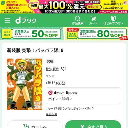
作品検索
カート
はじめての方へ
新装版 突撃！パッパラ隊: 9
完結
松沢夏樹
マンガ
607
(税込)
5
pt
獲得
ポイント詳細
dカード利用でさらにポイント+2%
返品不可
カートへ
今すぐ買う