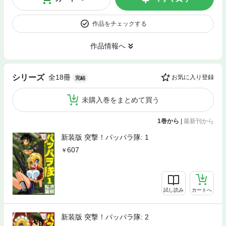
作品をチェックする
作品情報へ
全18冊
シリーズ
お気に入り登録
完結
未購入巻をまとめて買う
1巻から
|
最新刊から
新装版 突撃！パッパラ隊: 1
607
試し読み
カートへ
新装版 突撃！パッパラ隊: 2