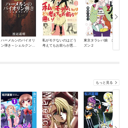
ハーメルンのバイオリ
私がモテないのはどう
東京タラレバ娘 シー
ン弾き～シェルクンチ
考えてもお前らが悪
ズン２
ク～
い！
もっと見る