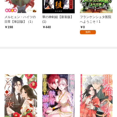
メルヒェン・ハイツの
華の神剣組【新装版】
フランケンシュタ医院
日常【単話版】（1）
(1)
へようこそ！1
0
198
440
無料