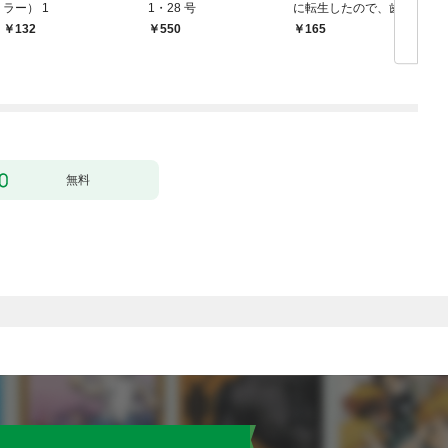
ラー） 1
1・28 号
に転生したので、歯向
かうヤツはすべてぶん
132
￥550
165
￥
殴って生きる事にしま
した。１
無料