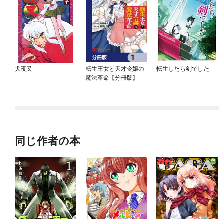
犬夜叉
転生王女と天才令嬢の
転生したら剣でした
魔法革命【分冊版】
同じ作者の本