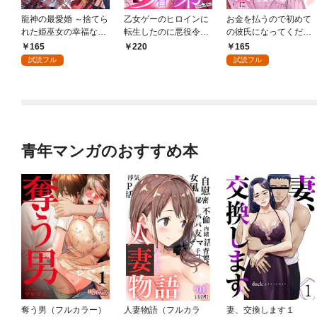
龍神の最愛婚 ～捨てら
乙女ゲーのヒロインに
お金を払うので初めて
れた姫巫女の幸福な嫁
転生したのに悪役令嬢
の彼氏になってくださ
入り～: 1
の弟（攻略対象外）に
い: 1
165
165
220
執着えっちされるんで
試読フル
試読フル
すが！？: 1
青年マンガのおすすめ本
奪う男（フルカラー）
人妻物語（フルカラ
妻、交換します１