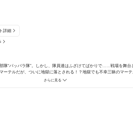
ト詳細
%
部隊“パッパラ隊”。しかし、隊員達はふざけてばかりで……戦場を舞台
マーテルだが、ついに地獄に落とされる！？地獄でも不幸三昧のマーテ
学時代へタイムスリップしたり、大型怪獣がパッパラ隊の基地を襲った