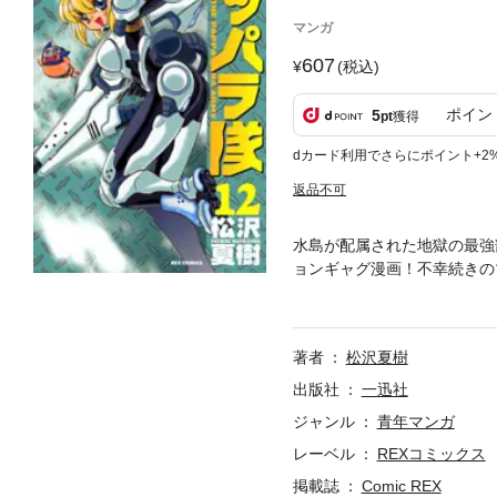
マンガ
607
(税込)
ポイン
5
pt
獲得
dカード利用でさらにポイント+2
返品不可
水島が配属された地獄の最強
ョンギャグ漫画！不幸続きの
のか？そのほか、ランコの中
事件満載だ！
著者
松沢夏樹
出版社
一迅社
ジャンル
青年マンガ
レーベル
REXコミックス
掲載誌
Comic REX