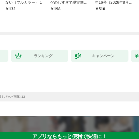
ない（フルカラー） 1
ゲのしすぎで現実無双
年16号（2026年8月7
～１
日発売）
132
198
￥510
ランキング
キャンペーン
！パッパラ隊: 12
アプリならもっと便利で快適に！