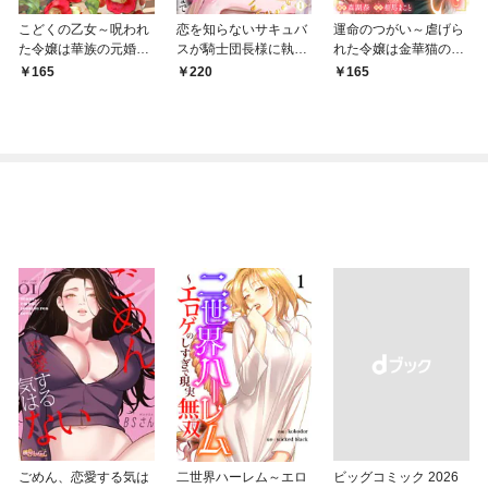
こどくの乙女～呪われ
恋を知らないサキュバ
運命のつがい～虐げら
た令嬢は華族の元婚約
スが騎士団長様に執着
れた令嬢は金華猫の一
者に溺愛される～: 1
溺愛されるまで: 1
途な愛で幸せを掴む～:
165
220
165
1
ごめん、恋愛する気は
二世界ハーレム～エロ
ビッグコミック 2026