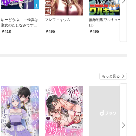
ゆーどうぶ。 ～怪異は
マレフィキウム
無敵戦艦ワルキューレ
淑女のたしなみです～
(1)
ン
1
418
495
495
もっと見る