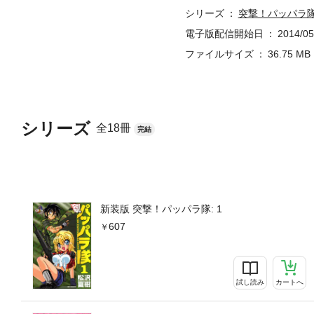
シリーズ
突撃！パッパラ
電子版配信開始日
2014/05
ファイルサイズ
36.75 MB
シリーズ
全18冊
完結
新装版 突撃！パッパラ隊: 1
607
試し読み
カートへ