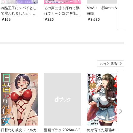
冷酷王子にスパイとし
その声に甘く痺れて溺
VivA！ 緜/wata Art W
て雇われましたが、結
れてく～シゴデキ後輩
orks
婚を迫られています: 1
は推しのメロ声配信者
165
220
￥3,630
でした～: 1
もっと見る
日替わり彼女（フルカ
漫画ゴラク 2026年 8/2
俺が育てた最強キャラ