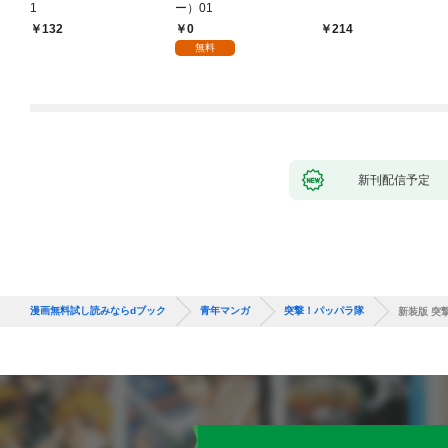
1
ー）01
0
132
214
無料
新刊配信予定
漫画無料試し読みならdブック
青年マンガ
突撃！パッパラ隊
新装版 突撃