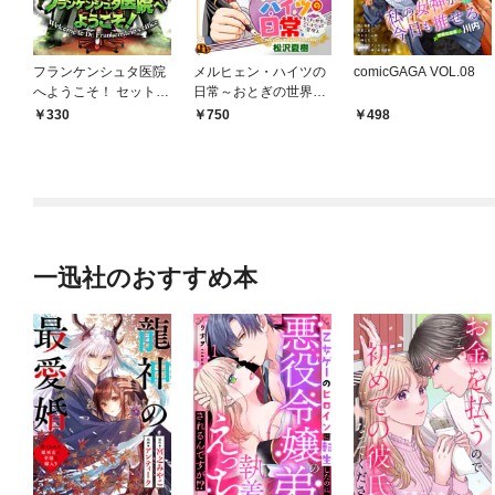
フランケンシュタ医院
メルヒェン・ハイツの
comicGAGA VOL.08
へようこそ！ セット版
日常～おとぎの世界で
1
いきなり管理人～【電
330
750
498
子単行本版】
一迅社のおすすめ本