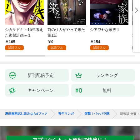
シカケドキ～15年考え
前の住人がやって来た
シアワセな家族１
16
た復讐計画～１
第1話
地獄
165
0
154
1
試読フル
試読フル
試読フル
試
新刊配信予定
ランキング
キャンペーン
無料
漫画無料試し読みならdブック
青年マンガ
突撃！パッパラ隊
新装版 突撃！