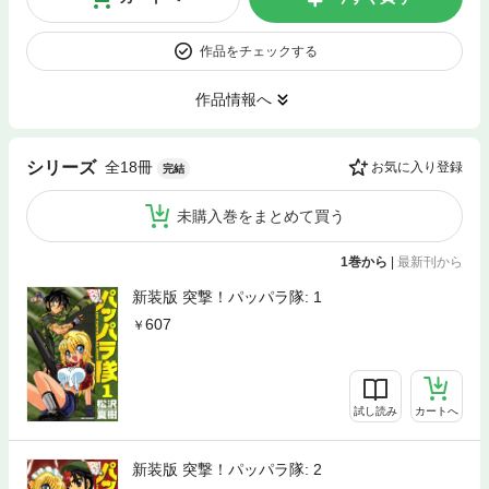
作品をチェックする
作品情報へ
全18冊
シリーズ
お気に入り登録
完結
未購入巻をまとめて買う
1巻から
|
最新刊から
新装版 突撃！パッパラ隊: 1
607
試し読み
カートへ
新装版 突撃！パッパラ隊: 2