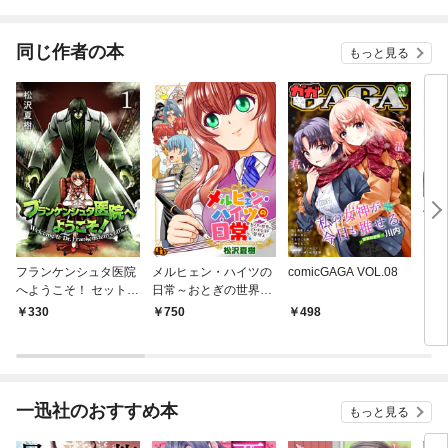
同じ作者の本
もっと見る
フランケンシュタ医院
メルヒェン・ハイツの
comicGAGA VOL.08
メル
へようこそ！ セット版
日常～おとぎの世界で
日常
1
いきなり管理人～【電
330
750
498
1
子単行本版】
一迅社のおすすめ本
もっと見る