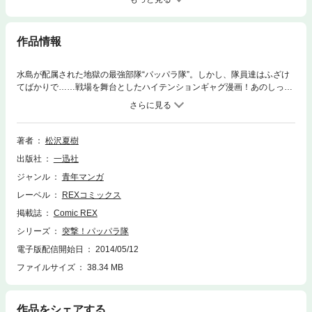
作品情報
水島が配属された地獄の最強部隊“パッパラ隊”。しかし、隊員達はふざけ
てばかりで……戦場を舞台としたハイテンションギャグ漫画！あのしっと
マスクに2号誕生!? そのほか、温泉シーンはあるわ、恐怖の大王は降って
くるわで、トラブル全開の第7巻。
著者
松沢夏樹
出版社
一迅社
ジャンル
青年マンガ
レーベル
REXコミックス
掲載誌
Comic REX
シリーズ
突撃！パッパラ隊
電子版配信開始日
2014/05/12
ファイルサイズ
38.34 MB
作品をシェアする