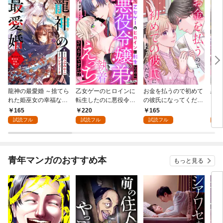
龍神の最愛婚 ～捨てら
乙女ゲーのヒロインに
お金を払うので初めて
恋を
れた姫巫女の幸福な嫁
転生したのに悪役令嬢
の彼氏になってくださ
スが
入り～: 1
の弟（攻略対象外）に
い: 1
溺愛
165
220
165
2
執着えっちされるんで
試読フル
試読フル
試読フル
試
すが！？: 1
青年マンガのおすすめ本
もっと見る