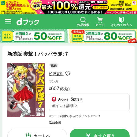
作品検索
カート
はじめての方へ
新装版 突撃！パッパラ隊: 7
完結
松沢夏樹
マンガ
607
(税込)
5
pt
獲得
ポイント詳細
dカード利用でさらにポイント+2%
返品不可
カートへ
今すぐ買う