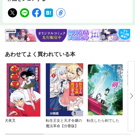
あわせてよく買われている本
犬夜叉
転生王女と天才令嬢の
転生したら剣でした
ワン
魔法革命【分冊版】