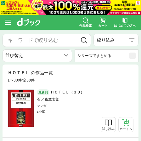
作品検索
カート
はじめての方へ
絞り込み
シリーズでまとめる
ＨＯＴＥＬ
の作品一覧
1〜30件/全
30
件
ＨＯＴＥＬ（３０）
最新刊
石ノ森章太郎
マンガ
440
試し読み
カートへ