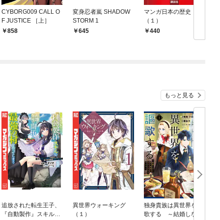
CYBORG009 CALL O
変身忍者嵐 SHADOW
マンガ日本の歴史
F JUSTICE ［上］
STORM 1
（１）
858
645
440
もっと見る
追放された転生王子、
異世界ウォーキング
独身貴族は異世界を謳
『自動製作』スキルで
（１）
歌する ～結婚しない