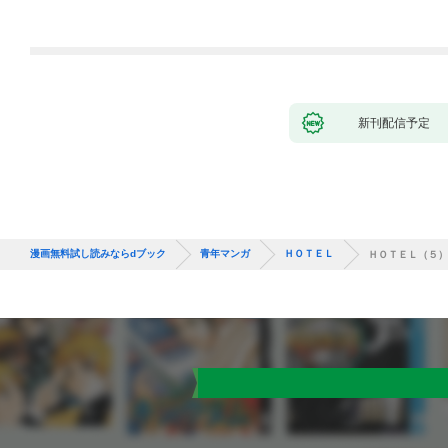
～ 1話
新刊配信予定
漫画無料試し読みならdブック
青年マンガ
ＨＯＴＥＬ
ＨＯＴＥＬ（５）