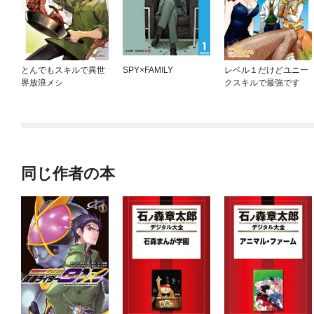
とんでもスキルで異世
SPY×FAMILY
レベル１だけどユニー
界放浪メシ
クスキルで最強です
同じ作者の本