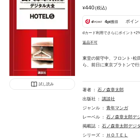
440
(税込)
ポイン
4
pt
獲得
dカード利用でさらにポイント+2
返品不可
東堂の留守中、フロント･松
ら、前日に東京プラトンで行
東京プラトンのレストランに
を昼食に接待する為の下見だとい
試し読み
著者
石ノ森章太郎
出版社
講談社
ジャンル
青年マンガ
レーベル
石ノ森章太郎デ
掲載誌
石ノ森章太郎デジ
シリーズ
ＨＯＴＥＬ