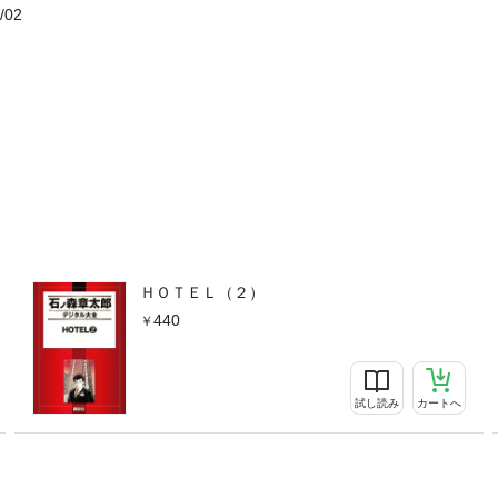
/02
ＨＯＴＥＬ（２）
440
試し読み
カートへ