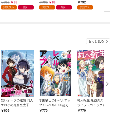
領地を爆速で開拓し最
男の優雅なおひとりさ
792
88
792
88
792
強の村を作ってしまう
まライフ～（１）
試読フル
割引
試読フル
割引
試読フル
～最強クラフトスキル
で始める、楽々領地開
拓スローライフ～
（１）
もっと見る
醜いオークの逆襲 同人
学園騎士のレベルアッ
村人転生 最強のスロー
エロゲの鬼畜皇太子に
プ！レベル1000超えの
ライフ（コミック） 1
転生した喪男の受難
転生者、落ちこぼれク
605
770
770
（コミック） 1
ラスに入学。そして、