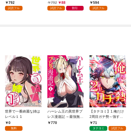
術を極めます（１）
792
792
88
594
試読フル
試読フル
割引
試読フル
世界で一番綺麗な姉は
ハーレム王の異世界プ
【タテヨミ】1.俺だけ
レベル１ 1
レス漫遊記 ～最強無双
2周目ガチ勢～強すぎ
のおじさんはあらゆる
てゲームバランスを破
0
71
770
種族を嫁にする～（コ
壊した～
無料
タテヨミ
試読フル