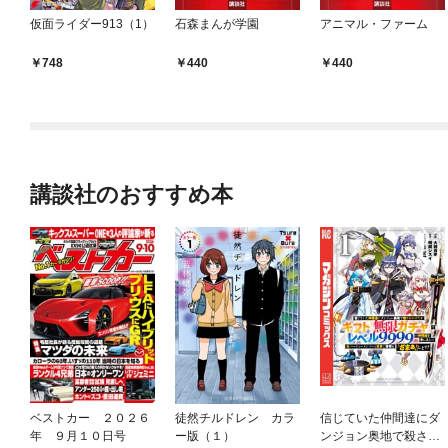
仮面ライダー913（1）
石森まんが学園
アニマル・ファーム
748
440
440
講談社のおすすめ本
ベストカー ２０２６
徒然チルドレン カラ
信じていた仲間達にダ
年 ９月１０日号
ー版（１）
ンジョン奥地で殺され