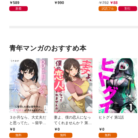
かけたがギフト『無限
589
792
88
990
ガチャ』でレベル９９
新着
試読フル
割引
９９の仲間達を手に入
れて元パーティーメン
バーと世界に復讐＆
『ざまぁ！』します！
（１）
青年マンガのおすすめ本
３か月なら、大丈夫だ
妻よ、僕の恋人になっ
ヒトグイ 第1話
と思ってた。～留学し
てくれませんか？ 第1
た僕の留守中に、一途
話
0
0
0
な彼女が汚されるまで
無料
無料
無料