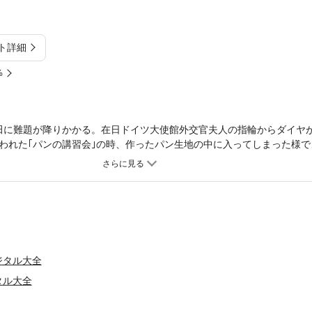
ト詳細
%
田に難題が降りかかる。在日ドイツ大使館外交官夫人の指輪からダイヤ
われた｢パンの講習会｣の時、作ったパン生地の中に入ってしまった様で……
現われた挙動不審の若い男性客。レストラン主任が話を聞いて見ると、
うが……!?(｢パワーランチ｣) 全11編収録。
ジタル大全
タル大全