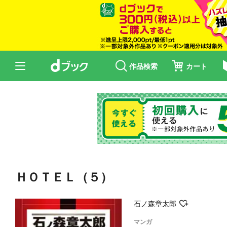
作品検索
カート
ＨＯＴＥＬ（５）
石ノ森章太郎
マンガ