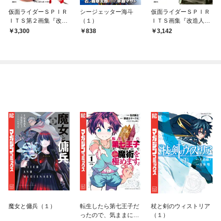
仮面ライダーＳＰＩＲ
シージェッター海斗
仮面ライダーＳＰＩＲ
ＩＴＳ第２画集『改造
（１）
ＩＴＳ画集『改造人
人間 再』
間』
3,300
838
3,142
魔女と傭兵（１）
転生したら第七王子だ
杖と剣のウィストリア
ったので、気ままに魔
（１）