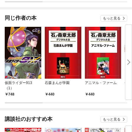
同じ作者の本
もっと見る
仮面ライダー913
石森まんが学園
アニマル・ファーム
仮面
（1）
ＩＴ
人間
748
440
440
3,
講談社のおすすめ本
もっと見る