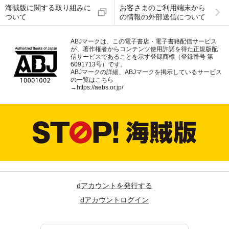
海賊版に関する取り組みに
お客さまのご利用端末から
ついて
の情報の外部送信について
ABJマークは、この電子書店・電子書籍配信サービス
が、著作権者からコンテンツ使用許諾を得た正規版配
信サービスであることを示す登録商標（登録番号 第
6091713号）です。
ABJマークの詳細、ABJマークを掲示しているサービス
の一覧はこちら
→
https://aebs.or.jp/
dアカウントを発行する
dアカウントログイン