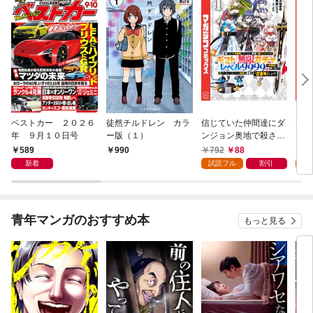
ベストカー ２０２６
徒然チルドレン カラ
信じていた仲間達にダ
魔女
年 ９月１０日号
ー版（１）
ンジョン奥地で殺され
かけたがギフト『無限
589
792
88
7
990
ガチャ』でレベル９９
新着
試読フル
割引
試
９９の仲間達を手に入
れて元パーティーメン
バーと世界に復讐＆
『ざまぁ！』します！
青年マンガのおすすめ本
もっと見る
（１）