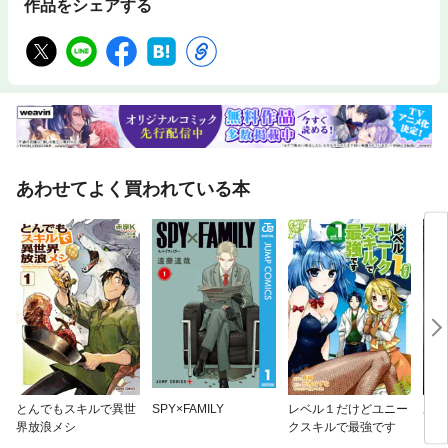
作品をシェアする
あわせてよく買われている本
とんでもスキルで異世
SPY×FAMILY
レベル１だけどユニー
あず
界放浪メシ
クスキルで最強です