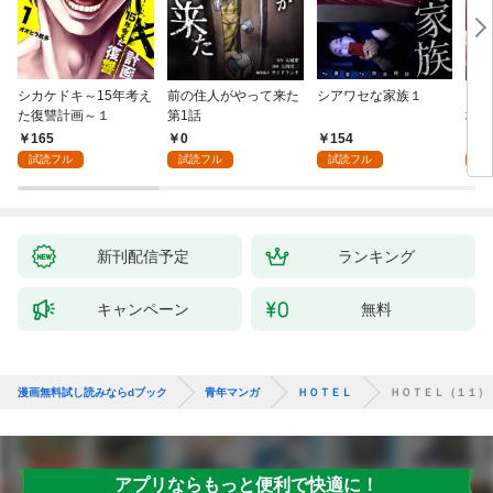
シカケドキ～15年考え
前の住人がやって来た
シアワセな家族１
16
た復讐計画～１
第1話
地獄
165
0
154
1
試読フル
試読フル
試読フル
試
新刊配信予定
ランキング
キャンペーン
無料
漫画無料試し読みならdブック
青年マンガ
ＨＯＴＥＬ
ＨＯＴＥＬ（１１）
アプリならもっと便利で快適に！