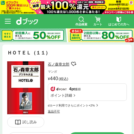
作品検索
カート
はじめての方へ
ＨＯＴＥＬ（１１）
石ノ森章太郎
マンガ
440
(税込)
4
pt
獲得
ポイント詳細
dカード利用でさらにポイント+2%
返品不可
試し読み