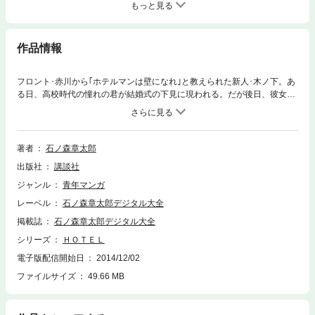
もっと見る
作品情報
フロント･赤川から｢ホテルマンは壁になれ｣と教えられた新人･木ノ下。あ
る日、高校時代の憧れの君が結婚式の下見に現われる。だが後日、彼女の
婚約者が別の女性とホテルに泊まった事を知り……!?(｢プライバシー｣) フ
ロント･赤川の後輩が東京プラトンを辞めるという。赤川は後輩と共にジ
ェネラル･マネージャーの東堂の元へ。東堂から引き留めの言葉を期待し
ていたが……!?(｢プラトンマン｣) 全11編収録。
著者
石ノ森章太郎
出版社
講談社
ジャンル
青年マンガ
レーベル
石ノ森章太郎デジタル大全
掲載誌
石ノ森章太郎デジタル大全
シリーズ
ＨＯＴＥＬ
電子版配信開始日
2014/12/02
ファイルサイズ
49.66 MB