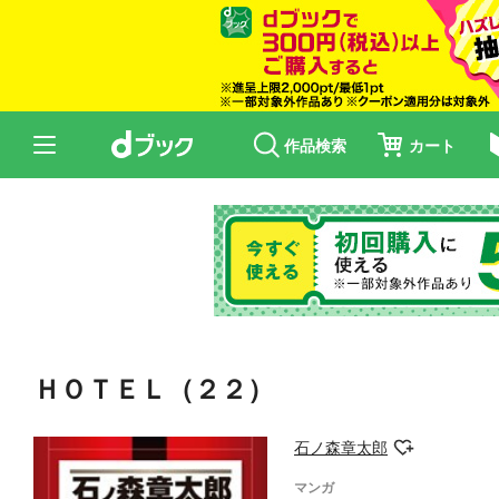
作品検索
カート
ＨＯＴＥＬ（２２）
石ノ森章太郎
マンガ