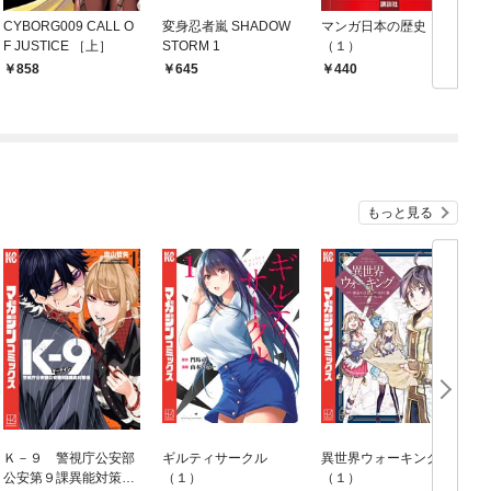
CYBORG009 CALL O
変身忍者嵐 SHADOW
マンガ日本の歴史
F JUSTICE ［上］
STORM 1
（１）
858
645
440
もっと見る
Ｋ－９ 警視庁公安部
ギルティサークル
異世界ウォーキング
公安第９課異能対策係
（１）
（１）