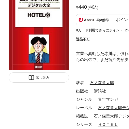
440
(税込)
ポイン
4
pt
獲得
dカード利用でさらにポイント+2
返品不可
営業へ異動した赤川は、慣れ
らの出張で、まだ宿泊先が決ま
業･赤川。それは、世界的ベ
テルの事をズバッと書くらしく…
試し読み
著者
石ノ森章太郎
出版社
講談社
ジャンル
青年マンガ
レーベル
石ノ森章太郎デ
掲載誌
石ノ森章太郎デジ
シリーズ
ＨＯＴＥＬ