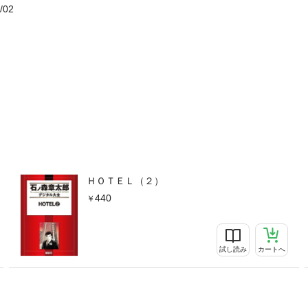
/02
ＨＯＴＥＬ（２）
440
試し読み
カートへ