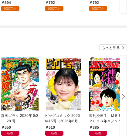
（１）
594
792
792
試読フル
試読フル
試読フル
もっと見る
漫画ゴラク 2026年 8/2
ビッグコミック 2026
週刊漫画ＴＩＭＥＳ
1・28 号
年16号（2026年8月7
２０２６年８／２１・
日発売）
２８合併号
550
510
385
新着
新着
新着