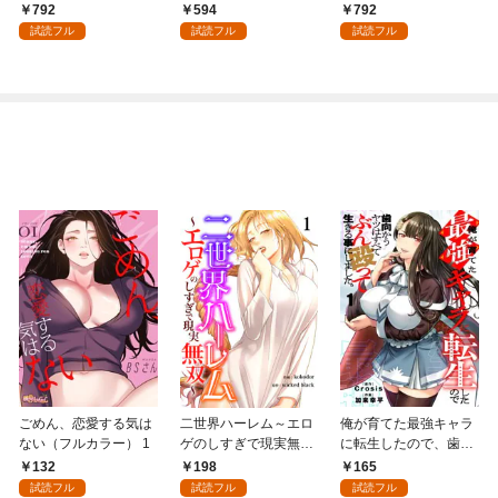
領地を爆速で開拓し最
術を極めます（１）
792
594
792
強の村を作ってしまう
試読フル
試読フル
試読フル
～最強クラフトスキル
で始める、楽々領地開
拓スローライフ～
（１）
ごめん、恋愛する気は
二世界ハーレム～エロ
俺が育てた最強キャラ
ない（フルカラー） 1
ゲのしすぎで現実無双
に転生したので、歯向
～１
かうヤツはすべてぶん
132
198
165
殴って生きる事にしま
試読フル
試読フル
試読フル