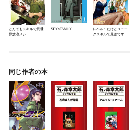
とんでもスキルで異世
SPY×FAMILY
レベル１だけどユニー
界放浪メシ
クスキルで最強です
同じ作者の本