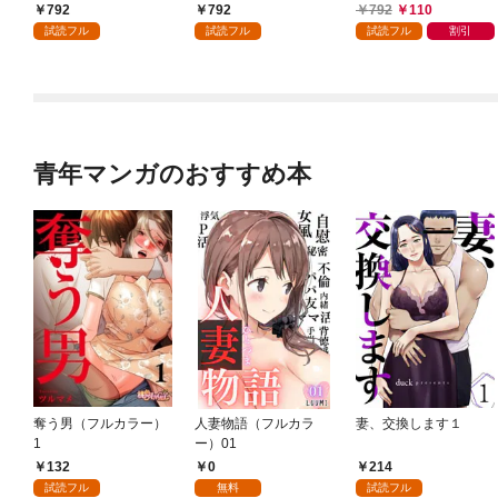
かけたがギフト『無限
792
792
792
110
ガチャ』でレベル９９
試読フル
試読フル
試読フル
割引
９９の仲間達を手に入
れて元パーティーメン
バーと世界に復讐＆
『ざまぁ！』します！
（１）
青年マンガのおすすめ本
奪う男（フルカラー）
人妻物語（フルカラ
妻、交換します１
1
ー）01
132
0
214
試読フル
無料
試読フル