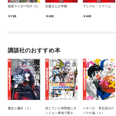
仮面ライダー913（1）
石森まんが学園
アニマル・ファーム
748
440
440
講談社のおすすめ本
魔女と傭兵（１）
信じていた仲間達にダ
ハナバス 苔石花江の
ンジョン奥地で殺され
バスケ論（１）