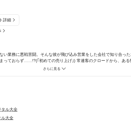
ト詳細
%
ない業務に悪戦苦闘。そんな彼が飛び込み営業をした会社で知り合った
っておらず……!?(｢初めての売り上げ｣) 常連客のクロードから、あ
ストセラーを書いた人気作家が東京プラトンにお忍びで宿泊するという
…!?(｢チャプターワン｣) 全11編収録。
ジタル大全
タル大全