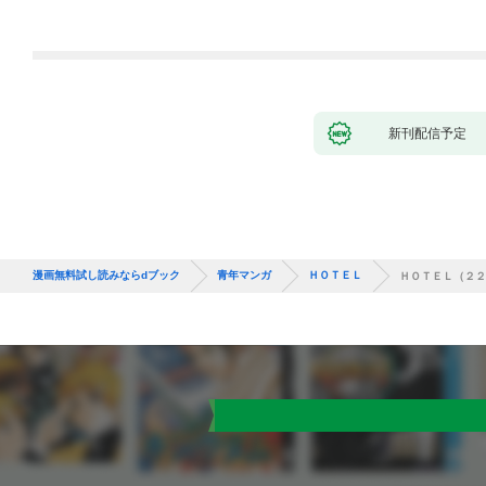
新刊配信予定
漫画無料試し読みならdブック
青年マンガ
ＨＯＴＥＬ
ＨＯＴＥＬ（２２