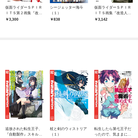
仮面ライダーＳＰＩＲ
シージェッター海斗
仮面ライダーＳＰＩＲ
ＩＴＳ第２画集『改造
（１）
ＩＴＳ画集『改造人
人間 再』
間』
3,300
838
3,142
追放された転生王子、
杖と剣のウィストリア
転生したら第七王子だ
『自動製作』スキルで
（１）
ったので、気ままに魔